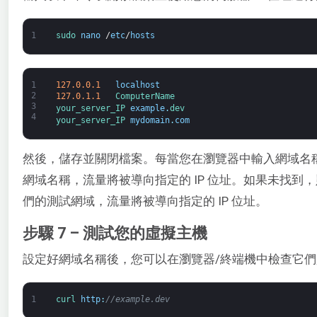
1
sudo 
nano
/
etc
/
hosts
1
127.0.0.1
localhost
2
127.0.1.1
ComputerName
3
your_server_IP 
example
.
dev
4
your_server_IP 
mydomain
.
com
然後，儲存並關閉檔案。每當您在瀏覽器中輸入網域名稱時
網域名稱，流量將被導向指定的 IP 位址。如果未找到，
們的測試網域，流量將被導向指定的 IP 位址。
步驟 7 – 測試您的虛擬主機
設定好網域名稱後，您可以在瀏覽器/終端機中檢查它
1
curl 
http
:
//example.dev