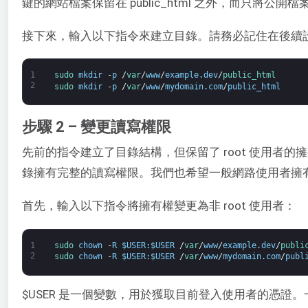
鍵的網站檔案保留在 public_html 之外，而只將公開
接下來，輸入以下指令來建立目錄。請務必記住在後續
1
sudo 
mkdir
-
p
/
var
/
www
/
example
.
dev
/
public_html
2
sudo 
mkdir
-
p
/
var
/
www
/
mydomain
.
com
/
public_html
步驟 2 – 變更讀寫權限
先前的指令建立了目錄結構，但保留了 root 使用者的擁
錄擁有完整的讀寫權限。我們也希望一般網路使用者擁
首先，輸入以下指令將擁有權變更為非 root 使用者：
1
sudo 
chown
-
R
$
USER
:
$
USER
/
var
/
www
/
example
.
dev
/
publi
2
sudo 
chown
-
R
$
USER
:
$
USER
/
var
/
www
/
mydomain
.
com
/
publ
$USER 是一個變數，用於獲取目前登入使用者的憑證。一般使