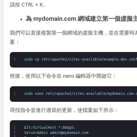
請按 CTRL + X。
為 mydomain.com 網域建立第一個虛
我們可以直接複製第一個網域的虛擬主機，並在需要時
案：
1
sudo 
cp
/
etc
/
apache2
/
sites
-
available
/
example
.
dev
.
con
然後，使用以下命令在 nano 編輯器中開啟它：
1
sudo 
nano
/
etc
/
apache2
/
sites
-
available
/
mydomain
.
com
.
尋找指令並進行適當的更新，使檔案如下所示：
1
&lt;
VirtualHost *
:
80
&gt;
2
ServerAdmin 
admin
@
mydomain
.
com
3