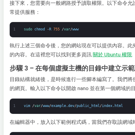
接下來，您需要向一般網路授予讀取權限。以下命令允
常提供服務：
1
sudo 
chmod
-
R
755
/
var
/
www
執行上述三個命令後，您的網站現在可以提供內容。此
的內容。在這裡您可以找到更多資訊
關於 Ubuntu 權限
.
步驟 3 – 在每個虛擬主機的目錄中建立示
目錄結構就緒後，是時候進行一些腳本編寫了。我們將
的網頁。輸入以下命令以開啟 nano 並在第一個網域的目錄中建
1
vim
/
var
/
www
/
example
.
dev
/
public_html
/
index
.
html
在編輯器中，放入以下範例程式碼，當我們存取該網域