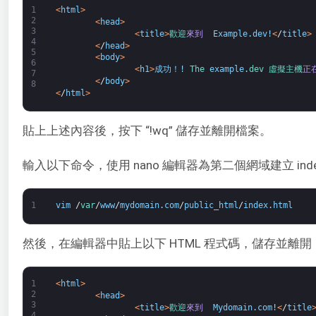
1
<
html
>
2
<
head
>
3
<
title
>
歡迎
來到 
Example
.
dev
!
<
/
title
>
4
<
/
head
>
5
<
body
>
6
<
h1
>
成功！
!
The 
example
.
dev 
虛擬
主機
正
7
<
/
body
>
8
<
/
html
>
貼上上述內容後，按下 “!wq” 儲存並離開檔案。
輸入以下命令，使用 nano 編輯器為第二個網域建立 index
1
vim
/
var
/
www
/
mydomain
.
com
/
public_html
/
index
.
html
然後，在編輯器中貼上以下 HTML 程式碼，儲存並離開
1
<
html
>
2
<
head
>
3
<
title
>
歡迎
來到 
Mydomain
.
com
!
<
/
title
4