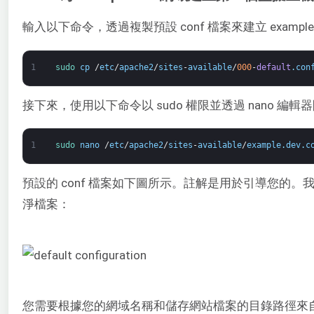
輸入以下命令，透過複製預設 conf 檔案來建立 example.d
1
sudo 
cp
/
etc
/
apache2
/
sites
-
available
/
000
-
default
.
con
接下來，使用以下命令以 sudo 權限並透過 nano 編
1
sudo 
nano
/
etc
/
apache2
/
sites
-
available
/
example
.
dev
.
c
預設的 conf 檔案如下圖所示。註解是用於引導您的
淨檔案：
您需要根據您的網域名稱和儲存網站檔案的目錄路徑來