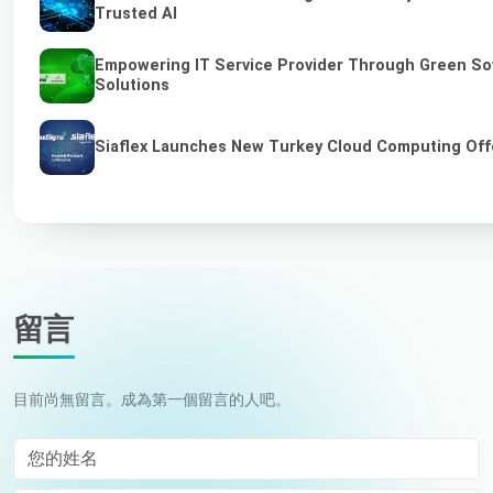
Trusted AI
Empowering IT Service Provider Through Green So
Solutions
Siaflex Launches New Turkey Cloud Computing Off
留言
目前尚無留言。成為第一個留言的人吧。
您的姓名