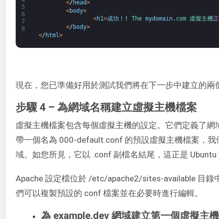
<
/
head
>
5
<
body
>
6
<
h1
>
成功！
!
The 
mydomain
.
com 
虛擬
主機
正
7
<
/
body
>
8
<
/
html
>
現在，您已準備好用於測試我們將在下一步中建立的兩
步驟 4 – 為網域名稱建立虛擬主機檔案
虛擬主機檔案包含每個虛擬主機的設定。它們定義了網域名
帶一個名為 000-default.conf 的預設虛擬主機
域。如您所見，它以 .conf 副檔名結尾，這正是 Ubun
Apache 設定檔位於 /etc/apache2/sites-ava
們可以複製預設的 conf 檔案並在必要時進行編輯。
為 example.dev 網域建立第一個虛擬主