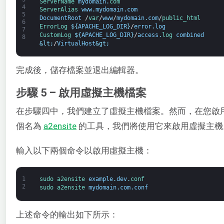
ServerName 
mydomain
.
com 
4
ServerAlias 
www
.
mydomain
.
com
5
DocumentRoot
/
var
/
www
/
mydomain
.
com
/
public_html
6
ErrorLog
$
{
APACHE_LOG_DIR
}
/
error
.
log
7
CustomLog
$
{
APACHE_LOG_DIR
}
/
access
.
log 
combined
8
&lt;
/
VirtualHost
&gt;
完成後，儲存檔案並退出編輯器。
步驟 5 – 啟用虛擬主機檔案
在步驟四中，我們建立了虛擬主機檔案。然而，在您啟用它
個名為
a2ensite
的工具，我們將使用它來啟用虛擬主機
輸入以下兩個命令以啟用虛擬主機：
1
sudo 
a2ensite 
example
.
dev
.
conf
2
sudo 
a2ensite 
mydomain
.
com
.
conf
上述命令的輸出如下所示：