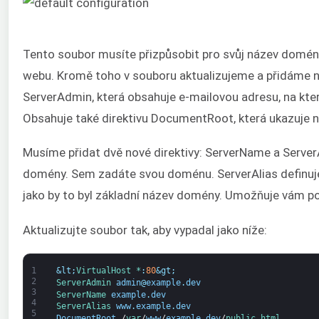
Tento soubor musíte přizpůsobit pro svůj název domény 
webu. Kromě toho v souboru aktualizujeme a přidáme něk
ServerAdmin, která obsahuje e-mailovou adresu, na kte
Obsahuje také direktivu DocumentRoot, která ukazuje na
Musíme přidat dvě nové direktivy: ServerName a Server
domény. Sem zadáte svou doménu. ServerAlias definuje 
jako by to byl základní název domény. Umožňuje vám p
Aktualizujte soubor tak, aby vypadal jako níže:
1
&lt;
VirtualHost *
:
80
&gt;
2
ServerAdmin 
admin
@
example
.
dev
3
ServerName 
example
.
dev
4
ServerAlias 
www
.
example
.
dev
5
DocumentRoot
/
var
/
www
/
example
.
dev
/
public_html