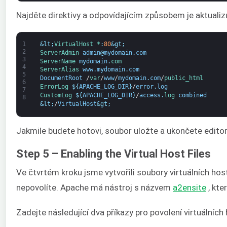
Najděte direktivy a odpovídajícím způsobem je aktualizu
1
&lt;
VirtualHost *
:
80
&gt;
2
ServerAdmin 
admin
@
mydomain
.
com
3
ServerName 
mydomain
.
com 
4
ServerAlias 
www
.
mydomain
.
com
5
DocumentRoot
/
var
/
www
/
mydomain
.
com
/
public_html
6
ErrorLog
$
{
APACHE_LOG_DIR
}
/
error
.
log
7
CustomLog
$
{
APACHE_LOG_DIR
}
/
access
.
log 
combined
8
&lt;
/
VirtualHost
&gt;
Jakmile budete hotovi, soubor uložte a ukončete editor
Step 5 – Enabling the Virtual Host Files
Ve čtvrtém kroku jsme vytvořili soubory virtuálních host
nepovolíte. Apache má nástroj s názvem
a2ensite
, kte
Zadejte následující dva příkazy pro povolení virtuálních 