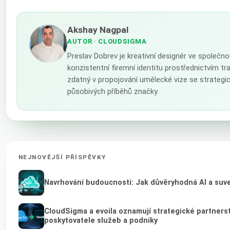
Akshay Nagpal
AUTOR
· CLOUDSIGMA
Preslav Dobrev je kreativní designér ve společn
konzistentní firemní identitu prostřednictvím tr
zdatný v propojování umělecké vize se strateg
působivých příběhů značky.
NEJNOVĚJŠÍ PŘÍSPĚVKY
Navrhování budoucnosti: Jak důvěryhodná AI a suver
CloudSigma a evoila oznamují strategické partnerstv
poskytovatele služeb a podniky