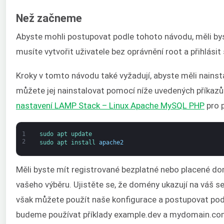
Než začneme
Abyste mohli postupovat podle tohoto návodu, měli by
musíte vytvořit uživatele bez oprávnění root a přihlásit
Kroky v tomto návodu také vyžadují, abyste měli nainsta
můžete jej nainstalovat pomocí níže uvedených příkaz
nastavení LAMP Stack – Linux Apache MySQL PHP
pro 
1
sudo 
apt 
update
2
sudo 
apt 
install 
apache2
Měli byste mít registrované bezplatné nebo placené d
vašeho výběru. Ujistěte se, že domény ukazují na váš 
však můžete použít naše konfigurace a postupovat po
budeme používat příklady example.dev a mydomain.com.