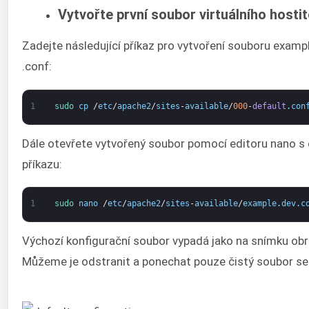
Vytvořte první soubor virtuálního host
Zadejte následující příkaz pro vytvoření souboru exam
.conf:
1
sudo 
cp
/
etc
/
apache2
/
sites
-
available
/
000
-
default
.
con
Dále otevřete vytvořený soubor pomocí editoru nano s
příkazu:
1
sudo 
nano
/
etc
/
apache2
/
sites
-
available
/
example
.
dev
.
c
Výchozí konfigurační soubor vypadá jako na snímku obr
Můžeme je odstranit a ponechat pouze čistý soubor se