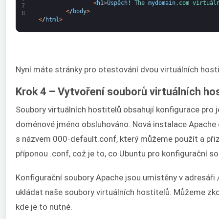
<
h1
>
Úspěch
!
The 
mydomain
.
com 
virtuál
7
<
/
body
>
8
<
/
html
>
Nyní máte stránky pro otestování dvou virtuálních hosti
Krok 4 – Vytvoření souborů virtuálních h
Soubory virtuálních hostitelů obsahují konfigurace pro jed
doménové jméno obsluhováno. Nová instalace Apache ob
s názvem 000-default.conf, který můžeme použít a při
příponou .conf, což je to, co Ubuntu pro konfigurační s
Konfigurační soubory Apache jsou umístěny v adresáři
ukládat naše soubory virtuálních hostitelů. Můžeme zkop
kde je to nutné.