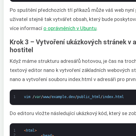
Po spuštění předchozích tří příkazů může váš web nyn
uživatel stejně tak vytvářet obsah, který bude poskyto
více informací
o oprávněních v Ubuntu
.
Krok 3 – Vytvoření ukázkových stránek v a
hostitel
Když máme strukturu adresářů hotovou, je čas na troc
textový editor nano k vytvoření základních webových str
nano a vytvoření souboru index.html v adresáři pro prv
1
vim
/
var
/
www
/
example
.
dev
/
public_html
/
index
.
html
Do editoru vložte následující ukázkový kód, který se zo
1
<
html
>
2
<
head
>