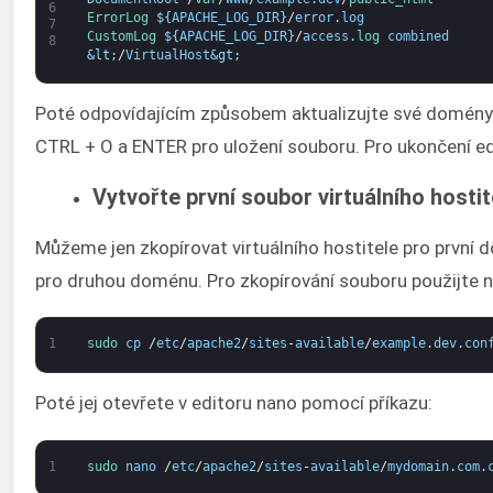
6
ErrorLog
$
{
APACHE_LOG_DIR
}
/
error
.
log
7
CustomLog
$
{
APACHE_LOG_DIR
}
/
access
.
log 
combined
8
&lt;
/
VirtualHost
&gt;
Poté odpovídajícím způsobem aktualizujte své domény a
CTRL + O a ENTER pro uložení souboru. Pro ukončení ed
Vytvořte první soubor virtuálního hos
Můžeme jen zkopírovat virtuálního hostitele pro první d
pro druhou doménu. Pro zkopírování souboru použijte ná
1
sudo 
cp
/
etc
/
apache2
/
sites
-
available
/
example
.
dev
.
con
Poté jej otevřete v editoru nano pomocí příkazu:
1
sudo 
nano
/
etc
/
apache2
/
sites
-
available
/
mydomain
.
com
.