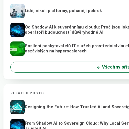
Lidé, nikoli platformy, pohánějí pokrok
Od Shadow AI k suverénnímu cloudu: Proč jsou loká
operátoři budoucností důvěryhodné AI
Posílení poskytovatelů IT služeb prostřednictvím 
nezávislých na hyperscalerech
Všechny pří
RELATED POSTS
Designing the Future: How Trusted AI and Sovereig
From Shadow AI to Sovereign Cloud: Why Local Serv
Trusted AI