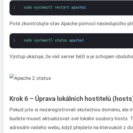
1
sudo 
systemctl 
restart 
apache2
Poté zkontrolujte stav Apache pomocí následujícího př
1
sudo 
systemctl 
status 
apache2
Výstup ukazuje, že váš server běží a je schopen obsluh
Krok 6 – Úprava lokálních hostitelů (hos
Pokud jste si nezaregistrovali skutečnou doménu, ale 
budete muset aktualizovat své lokální soubory hosts. 
adresáře vašeho webu, když přejdete na kteroukoli z d