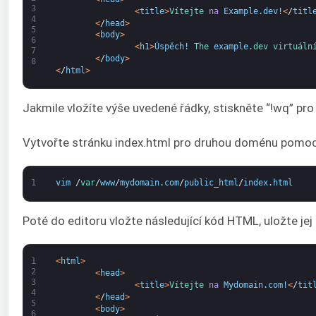
3
<
title
>
Vítejte 
na
Example
.
dev
!
<
/
titl
4
<
/
head
>
5
<
body
>
6
<
h1
>
Úspěch
!
The 
example
.
dev 
virtuáln
7
<
/
body
>
8
<
/
html
>
Jakmile vložíte výše uvedené řádky, stiskněte “!wq” pro
Vytvořte stránku index.html pro druhou doménu pomocí
1
vim
/
var
/
www
/
mydomain
.
com
/
public_html
/
index
.
html
Poté do editoru vložte následující kód HTML, uložte jej
1
<
html
>
2
<
head
>
3
<
title
>
Vítejte 
na
Mydomain
.
com
!
<
/
tit
4
<
/
head
>
5
<
body
>
6