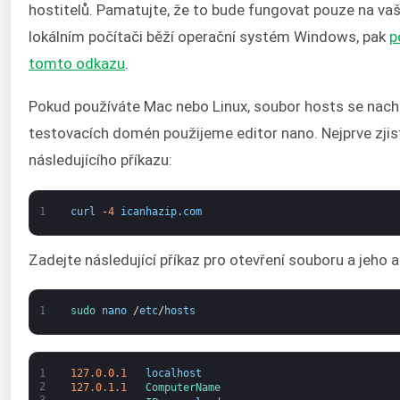
hostitelů. Pamatujte, že to bude fungovat pouze na va
lokálním počítači běží operační systém Windows, pak
p
tomto odkazu
.
Pokud používáte Mac nebo Linux, soubor hosts se nachází
testovacích domén použijeme editor nano. Nejprve zji
následujícího příkazu:
1
curl
-
4
icanhazip
.
com
Zadejte následující příkaz pro otevření souboru a jeho a
1
sudo 
nano
/
etc
/
hosts
1
127.0.0.1
localhost
2
127.0.1.1
ComputerName
3