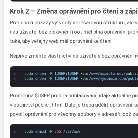
Krok 2 – Změna oprávnění pro čtení a zápi
Předchozí příkazy vytvořily adresářovou strukturu, ale v
náš uživatel bez oprávnění root měl plná oprávnění pro
také, aby veřejný web měl oprávnění ke čtení.
Nejprve změňte vlastnictví na uživatele bez oprávnění r
1
sudo 
chown
-
R
$
USER
:
$
USER
/
var
/
www
/
example
.
dev
/
publi
2
sudo 
chown
-
R
$
USER
:
$
USER
/
var
/
www
/
mydomain
.
com
/
publ
Proměnná $USER přebírá přihlašovací údaje aktuálně při
vlastnictví public_html. Dále je třeba udělit oprávnění k
povolí oprávnění pro všechny soubory v adresáři, což z
1
sudo 
chmod
-
R
755
/
var
/
www