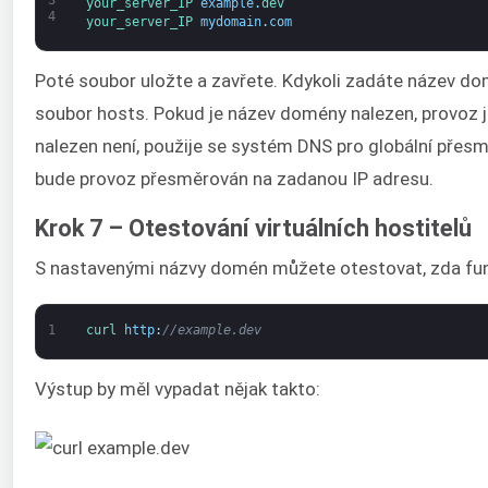
your_server_IP 
example
.
dev
4
your_server_IP 
mydomain
.
com
Poté soubor uložte a zavřete. Kdykoli zadáte název dom
soubor hosts. Pokud je název domény nalezen, provoz 
nalezen není, použije se systém DNS pro globální přes
bude provoz přesměrován na zadanou IP adresu.
Krok 7 – Otestování virtuálních hostitelů
S nastavenými názvy domén můžete otestovat, zda funguj
1
curl 
http
:
//example.dev
Výstup by měl vypadat nějak takto: