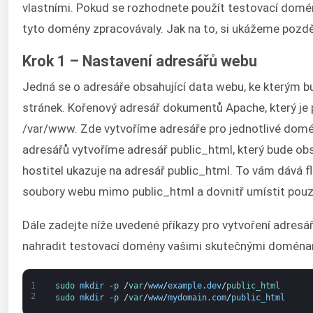
vlastními. Pokud se rozhodnete použít testovací domén
tyto domény zpracovávaly. Jak na to, si ukážeme pozdě
Krok 1 – Nastavení adresářů webu
Jedná se o adresáře obsahující data webu, ke kterým b
stránek. Kořenový adresář dokumentů Apache, který je p
/var/www. Zde vytvoříme adresáře pro jednotlivé dom
adresářů vytvoříme adresář public_html, který bude o
hostitel ukazuje na adresář public_html. To vám dává fl
soubory webu mimo public_html a dovnitř umístit pouz
Dále zadejte níže uvedené příkazy pro vytvoření adres
nahradit testovací domény vašimi skutečnými doména
1
sudo 
mkdir
-
p
/
var
/
www
/
example
.
dev
/
public_html
2
sudo 
mkdir
-
p
/
var
/
www
/
mydomain
.
com
/
public_html