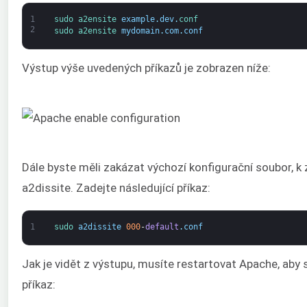
1
sudo 
a2ensite 
example
.
dev
.
conf
2
sudo 
a2ensite 
mydomain
.
com
.
conf
Výstup výše uvedených příkazů je zobrazen níže:
Dále byste měli zakázat výchozí konfigurační soubor, 
a2dissite. Zadejte následující příkaz:
1
sudo 
a2dissite
000
-
default
.
conf
Jak je vidět z výstupu, musíte restartovat Apache, aby s
příkaz: