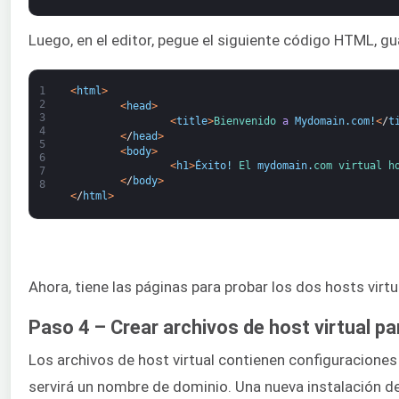
Luego, en el editor, pegue el siguiente código HTML, gu
1
<
html
>
2
<
head
>
3
<
title
>
Bienvenido 
a
Mydomain
.
com
!
<
/
t
4
<
/
head
>
5
<
body
>
6
<
h1
>
Éxito
!
El 
mydomain
.
com 
virtual 
h
7
<
/
body
>
8
<
/
html
>
Ahora, tiene las páginas para probar los dos hosts virt
Paso 4 – Crear archivos de host virtual p
Los archivos de host virtual contienen configuraciones
servirá un nombre de dominio. Una nueva instalación de