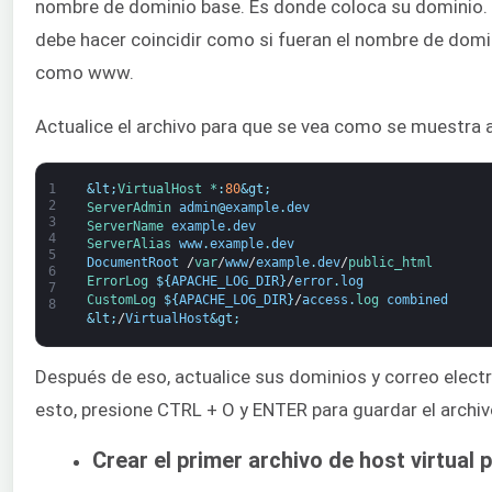
nombre de dominio base. Es donde coloca su dominio.
debe hacer coincidir como si fueran el nombre de domin
como www.
Actualice el archivo para que se vea como se muestra 
1
&lt;
VirtualHost *
:
80
&gt;
2
ServerAdmin 
admin
@
example
.
dev
3
ServerName 
example
.
dev
4
ServerAlias 
www
.
example
.
dev
5
DocumentRoot
/
var
/
www
/
example
.
dev
/
public_html
6
ErrorLog
$
{
APACHE_LOG_DIR
}
/
error
.
log
7
CustomLog
$
{
APACHE_LOG_DIR
}
/
access
.
log 
combined
8
&lt;
/
VirtualHost
&gt;
Después de eso, actualice sus dominios y correo elec
esto, presione CTRL + O y ENTER para guardar el archivo.
Crear el primer archivo de host virtua