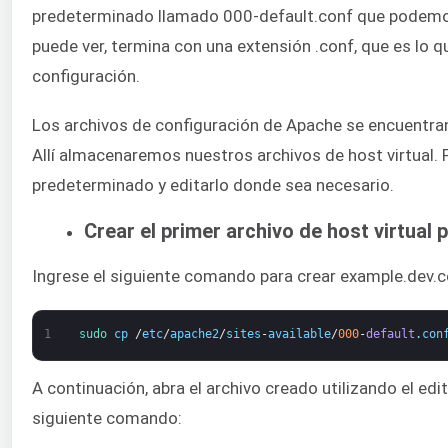
predeterminado llamado 000-default.conf que podemo
puede ver, termina con una extensión .conf, que es lo 
configuración.
Los archivos de configuración de Apache se encuentran 
Allí almacenaremos nuestros archivos de host virtual.
predeterminado y editarlo donde sea necesario.
Crear el primer archivo de host virtual
Ingrese el siguiente comando para crear example.dev.c
1
sudo 
cp
/
etc
/
apache2
/
sites
-
available
/
000
-
default
.
con
A continuación, abra el archivo creado utilizando el ed
siguiente comando: