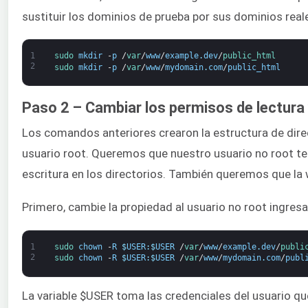
sustituir los dominios de prueba por sus dominios real
1
sudo 
mkdir
-
p
/
var
/
www
/
example
.
dev
/
public_html
2
sudo 
mkdir
-
p
/
var
/
www
/
mydomain
.
com
/
public_html
Paso 2 – Cambiar los permisos de lectura 
Los comandos anteriores crearon la estructura de dire
usuario root. Queremos que nuestro usuario no root t
escritura en los directorios. También queremos que la
Primero, cambie la propiedad al usuario no root ingres
1
sudo 
chown
-
R
$
USER
:
$
USER
/
var
/
www
/
example
.
dev
/
publi
2
sudo 
chown
-
R
$
USER
:
$
USER
/
var
/
www
/
mydomain
.
com
/
publ
La variable $USER toma las credenciales del usuario qu