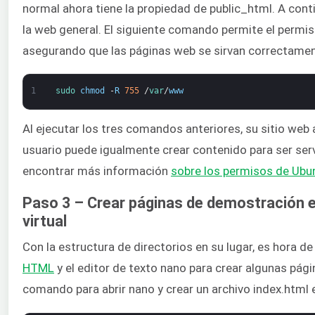
normal ahora tiene la propiedad de public_html. A cont
la web general. El siguiente comando permite el permiso
asegurando que las páginas web se sirvan correctamen
1
sudo 
chmod
-
R
755
/
var
/
www
Al ejecutar los tres comandos anteriores, su sitio web
usuario puede igualmente crear contenido para ser serv
encontrar más información
sobre los permisos de Ubu
Paso 3 – Crear páginas de demostración e
virtual
Con la estructura de directorios en su lugar, es hora d
HTML
y el editor de texto nano para crear algunas pági
comando para abrir nano y crear un archivo index.html e