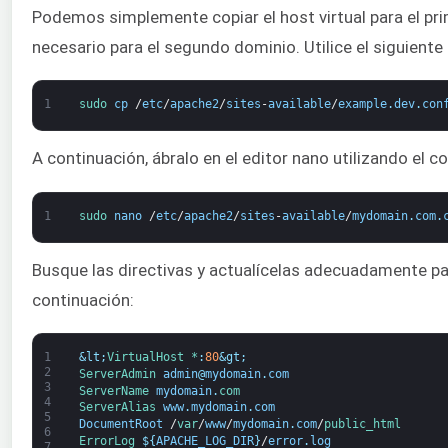
Podemos simplemente copiar el host virtual para el pr
necesario para el segundo dominio. Utilice el siguiente
1
sudo 
cp
/
etc
/
apache2
/
sites
-
available
/
example
.
dev
.
con
A continuación, ábralo en el editor nano utilizando el 
1
sudo 
nano
/
etc
/
apache2
/
sites
-
available
/
mydomain
.
com
.
Busque las directivas y actualícelas adecuadamente pa
continuación:
1
&lt;
VirtualHost *
:
80
&gt;
2
ServerAdmin 
admin
@
mydomain
.
com
3
ServerName 
mydomain
.
com 
4
ServerAlias 
www
.
mydomain
.
com
5
DocumentRoot
/
var
/
www
/
mydomain
.
com
/
public_html
6
ErrorLog
$
{
APACHE_LOG_DIR
}
/
error
.
log
7