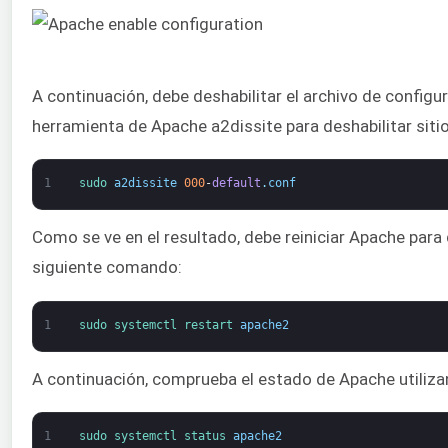
A continuación, debe deshabilitar el archivo de configu
herramienta de Apache a2dissite para deshabilitar siti
1
sudo 
a2dissite
000
-
default
.
conf
Como se ve en el resultado, debe reiniciar Apache para q
siguiente comando:
1
sudo 
systemctl 
restart 
apache2
A continuación, comprueba el estado de Apache utiliz
1
sudo 
systemctl 
status 
apache2