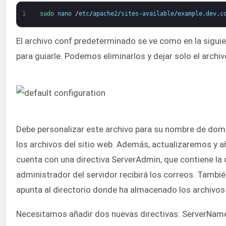
1
sudo 
nano
/
etc
/
apache2
/
sites
-
available
/
example
.
dev
.
c
El archivo conf predeterminado se ve como en la sigui
para guiarle. Podemos eliminarlos y dejar solo el archiv
Debe personalizar este archivo para su nombre de domi
los archivos del sitio web. Además, actualizaremos y añ
cuenta con una directiva ServerAdmin, que contiene la d
administrador del servidor recibirá los correos. Tambi
apunta al directorio donde ha almacenado los archivos 
Necesitamos añadir dos nuevas directivas: ServerName