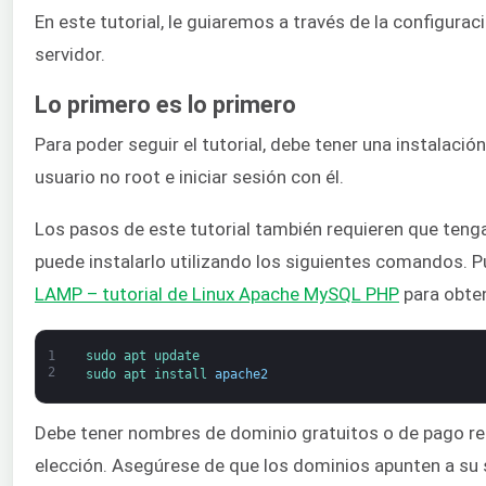
En este tutorial, le guiaremos a través de la configurac
servidor.
Lo primero es lo primero
Para poder seguir el tutorial, debe tener una instalació
usuario no root e iniciar sesión con él.
Los pasos de este tutorial también requieren que tenga
puede instalarlo utilizando los siguientes comandos. 
LAMP – tutorial de Linux Apache MySQL PHP
para obten
1
sudo 
apt 
update
2
sudo 
apt 
install 
apache2
Debe tener nombres de dominio gratuitos o de pago re
elección. Asegúrese de que los dominios apunten a su 