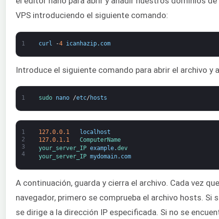
el editor nano para abrir y añadir nuestros dominios de 
VPS introduciendo el siguiente comando:
1
curl
-
4
icanhazip
.
com
Introduce el siguiente comando para abrir el archivo y a
1
sudo 
nano
/
etc
/
hosts
1
127.0.0.1
localhost
2
127.0.1.1
ComputerName
3
your_server_IP 
example
.
dev
4
your_server_IP 
mydomain
.
com
A continuación, guarda y cierra el archivo. Cada vez q
navegador, primero se comprueba el archivo hosts. Si s
se dirige a la dirección IP especificada. Si no se encuen