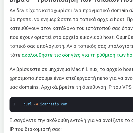
Αν δεν είχατε καταχωρίσει ένα πραγματικό domain 
θα πρέπει να ενημερώσετε τα τοπικά αρχεία host. Πρέ
κατευθύνουν στον κατάλογο του ιστότοπού σας όταν
που έχουν οριστεί στα αρχεία εικονικού host. Θυμηθ
τοπικό σας υπολογιστή. Αν ο τοπικός σας υπολογιστ
τότε
ακολουθήστε τις οδηγίες για τη ρύθμιση των ho
Αν βρίσκεστε σε μηχάνημα Mac ή Linux, το αρχείο hos
χρησιμοποιήσουμε έναν επεξεργαστή nano για να ανο
μας domains. Αρχικά, βρείτε τη διεύθυνση IP του VP
1
curl
-
4
icanhazip
.
com
Εισαγάγετε την ακόλουθη εντολή για να ανοίξετε το 
IP του διακομιστή σας: