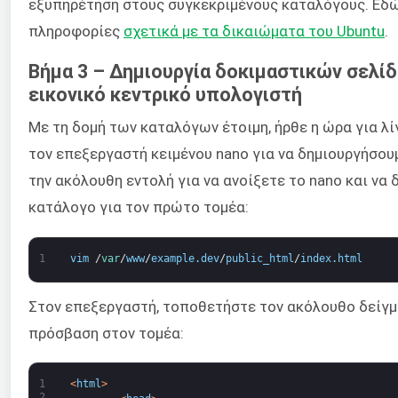
εξυπηρέτηση στους συγκεκριμένους καταλόγους. Εδώ
πληροφορίες
σχετικά με τα δικαιώματα του Ubuntu
.
Βήμα 3 – Δημιουργία δοκιμαστικών σελί
εικονικό κεντρικό υπολογιστή
Με τη δομή των καταλόγων έτοιμη, ήρθε η ώρα για λί
τον επεξεργαστή κειμένου nano για να δημιουργήσου
την ακόλουθη εντολή για να ανοίξετε το nano και να 
κατάλογο για τον πρώτο τομέα:
1
vim
/
var
/
www
/
example
.
dev
/
public_html
/
index
.
html
Στον επεξεργαστή, τοποθετήστε τον ακόλουθο δείγμ
πρόσβαση στον τομέα:
1
<
html
>
2