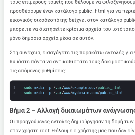
τους επιμέρους τομείς που θέλουμε να φιλοξενήσουμ
προσθέσουμε έναν κατάλογο public_html για να περιέ
εικονικός οικοδεσπότης δείχνει στον κατάλογο publi
μπορείτε να διατηρείτε κρίσιμα αρχεία του ιστότοπο
μόνο δημόσια αρχεία μέσα σε αυτόν.
Στη συνέχεια, εισαγάγετε τις παρακάτω εντολές για
θυμάστε πάντα να αντικαθιστάτε τους δοκιμαστικούς
τις επόμενες ρυθμίσεις:
1
sudo 
mkdir
-
p
/
var
/
www
/
example
.
dev
/
public_html
2
sudo 
mkdir
-
p
/
var
/
www
/
mydomain
.
com
/
public_html
Βήμα 2 – Αλλαγή δικαιωμάτων ανάγνωση
Οι προηγούμενες εντολές δημιούργησαν τη δομή των
στον χρήστη root. Θέλουμε ο χρήστης μας που δεν εί