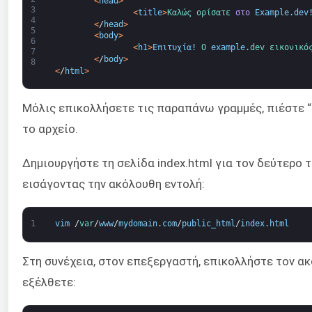
<
head
>
3
<
title
>
Καλώς ορίσατε 
στο
Example
.
dev
4
<
/
head
>
5
<
body
>
6
<
h1
>
Επιτυχία
!
Ο 
example
.
dev 
εικονικό
7
<
/
body
>
8
<
/
html
>
Μόλις επικολλήσετε τις παραπάνω γραμμές, πιέστε “
το αρχείο.
Δημιουργήστε τη σελίδα index.html για τον δεύτερο
εισάγοντας την ακόλουθη εντολή:
1
vim
/
var
/
www
/
mydomain
.
com
/
public_html
/
index
.
html
Στη συνέχεια, στον επεξεργαστή, επικολλήστε τον 
εξέλθετε: