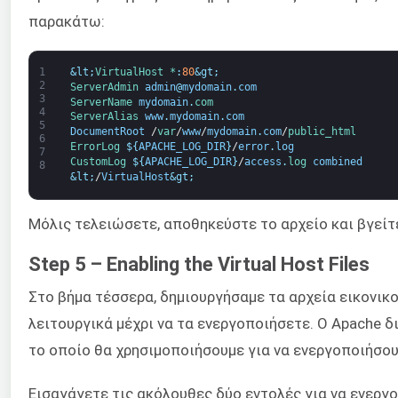
παρακάτω:
1
&lt;
VirtualHost *
:
80
&gt;
2
ServerAdmin 
admin
@
mydomain
.
com
3
ServerName 
mydomain
.
com 
4
ServerAlias 
www
.
mydomain
.
com
5
DocumentRoot
/
var
/
www
/
mydomain
.
com
/
public_html
6
ErrorLog
$
{
APACHE_LOG_DIR
}
/
error
.
log
7
CustomLog
$
{
APACHE_LOG_DIR
}
/
access
.
log 
combined
8
&lt;
/
VirtualHost
&gt;
Μόλις τελειώσετε, αποθηκεύστε το αρχείο και βγείτ
Step 5 – Enabling the Virtual Host Files
Στο βήμα τέσσερα, δημιουργήσαμε τα αρχεία εικονικο
λειτουργικά μέχρι να τα ενεργοποιήσετε. Ο Apache 
το οποίο θα χρησιμοποιήσουμε για να ενεργοποιήσου
Εισαγάγετε τις ακόλουθες δύο εντολές για να ενεργ