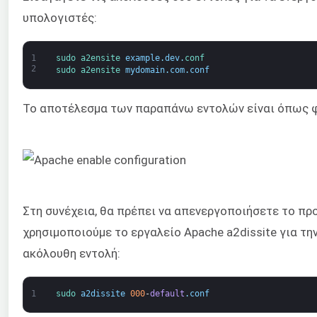
υπολογιστές:
1
sudo 
a2ensite 
example
.
dev
.
conf
2
sudo 
a2ensite 
mydomain
.
com
.
conf
Το αποτέλεσμα των παραπάνω εντολών είναι όπως 
Στη συνέχεια, θα πρέπει να απενεργοποιήσετε το πρ
χρησιμοποιούμε το εργαλείο Apache a2dissite για τ
ακόλουθη εντολή:
1
sudo 
a2dissite
000
-
default
.
conf