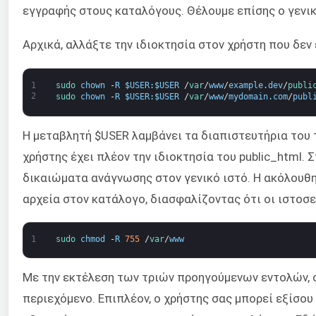
εγγραφής στους καταλόγους. Θέλουμε επίσης ο γενικ
Αρχικά, αλλάξτε την ιδιοκτησία στον χρήστη που δεν 
1
sudo 
chown
-
R
$
USER
:
$
USER
/
var
/
www
/
example
.
dev
/
publi
2
sudo 
chown
-
R
$
USER
:
$
USER
/
var
/
www
/
mydomain
.
com
/
publ
Η μεταβλητή $USER λαμβάνει τα διαπιστευτήρια του
χρήστης έχει πλέον την ιδιοκτησία του public_html. 
δικαιώματα ανάγνωσης στον γενικό ιστό. Η ακόλουθη
αρχεία στον κατάλογο, διασφαλίζοντας ότι οι ιστοσ
1
sudo 
chmod
-
R
755
/
var
/
www
Με την εκτέλεση των τριών προηγούμενων εντολών, 
περιεχόμενο. Επιπλέον, ο χρήστης σας μπορεί εξίσου