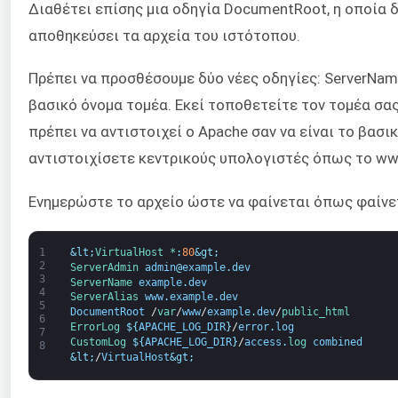
Διαθέτει επίσης μια οδηγία DocumentRoot, η οποία 
αποθηκεύσει τα αρχεία του ιστότοπου.
Πρέπει να προσθέσουμε δύο νέες οδηγίες: ServerName
βασικό όνομα τομέα. Εκεί τοποθετείτε τον τομέα σας.
πρέπει να αντιστοιχεί ο Apache σαν να είναι το βασι
αντιστοιχίσετε κεντρικούς υπολογιστές όπως το ww
Ενημερώστε το αρχείο ώστε να φαίνεται όπως φαίν
1
&lt;
VirtualHost *
:
80
&gt;
2
ServerAdmin 
admin
@
example
.
dev
3
ServerName 
example
.
dev
4
ServerAlias 
www
.
example
.
dev
5
DocumentRoot
/
var
/
www
/
example
.
dev
/
public_html
6
ErrorLog
$
{
APACHE_LOG_DIR
}
/
error
.
log
7
CustomLog
$
{
APACHE_LOG_DIR
}
/
access
.
log 
combined
8
&lt;
/
VirtualHost
&gt;