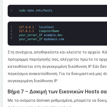
1
sudo 
nano
/
etc
/
hosts
1
127.0.0.1
localhost
2
127.0.1.1
ComputerName
3
your_server_IP 
example
.
dev
4
your_server_IP 
mydomain
.
com
Στη συνέχεια, αποθηκεύστε και κλείστε το αρχείο. Κ
πρόγραμμα περιήγησής σας, ελέγχεται πρώτα το αρχεί
κατευθύνεται στη συγκεκριμένη διεύθυνση IP. Εάν δεν
παγκόσμια ανακατεύθυνση. Για τα δοκιμαστικά μας do
συγκεκριμένη διεύθυνση IP.
Βήμα 7 – Δοκιμή των Εικονικών Hosts σα
Με τα ονόματα domain ρυθμισμένα, μπορείτε να δοκι