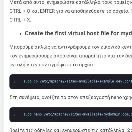
Μετά από αυτό, ενημερώστε κατάλληλα τους τομείς κ
CTRL + O και ENTER για να αποθηκεύσετε το αρχείο. 
CTRL + X.
Create the first virtual host file for 
Μπορούμε απλώς να αντιγράψουμε τον εικονικό κεντρ
τον ενημερώσουμε όπου είναι απαραίτητο για τον δε
εντολή για να αντιγράψετε το αρχείο:
1
sudo 
cp
/
etc
/
apache2
/
sites
-
available
/
example
.
dev
.
con
Στη συνέχεια, ανοίξτε το στον επεξεργαστή nano χρ
1
sudo 
nano
/
etc
/
apache2
/
sites
-
available
/
mydomain
.
com
.
Βρείτε τις οδηγίες και ενημερώστε τις κατάλληλα, ώ