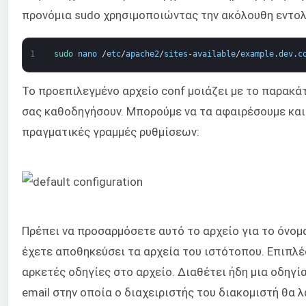
προνόμια sudo χρησιμοποιώντας την ακόλουθη εντολ
1
sudo 
nano
/
etc
/
apache2
/
sites
-
available
/
example
.
dev
.
c
Το προεπιλεγμένο αρχείο conf μοιάζει με το παρακάτ
σας καθοδηγήσουν. Μπορούμε να τα αφαιρέσουμε και 
πραγματικές γραμμές ρυθμίσεων:
Πρέπει να προσαρμόσετε αυτό το αρχείο για το όνομ
έχετε αποθηκεύσει τα αρχεία του ιστότοπου. Επιπλ
αρκετές οδηγίες στο αρχείο. Διαθέτει ήδη μια οδηγία
email στην οποία ο διαχειριστής του διακομιστή θα 