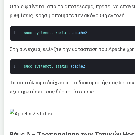
Όπως φαίνεται από το αποτέλεσμα, πρέπει να επανεκ
ρυθμίσεις. Χρησιμοποιήστε την ακόλουθη εντολή:
1
sudo 
systemctl 
restart 
apache2
Στη συνέχεια, ελέγξτε την κατάσταση του Apache χρ
1
sudo 
systemctl 
status 
apache2
Το αποτέλεσμα δείχνει ότι ο διακομιστής σας λειτουρ
εξυπηρετήσει τους δύο ιστότοπους.
Βήμα 6 – Τροποποίηση των Τοπικών Hos