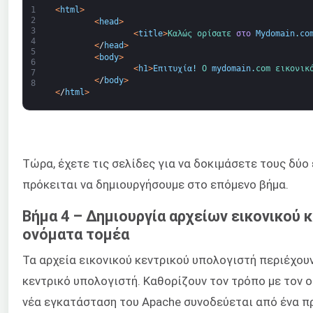
1
<
html
>
2
<
head
>
3
<
title
>
Καλώς ορίσατε 
στο
Mydomain
.
co
4
<
/
head
>
5
<
body
>
6
<
h1
>
Επιτυχία
!
Ο 
mydomain
.
com 
εικονικ
7
<
/
body
>
8
<
/
html
>
Τώρα, έχετε τις σελίδες για να δοκιμάσετε τους δύο
πρόκειται να δημιουργήσουμε στο επόμενο βήμα.
Βήμα 4 – Δημιουργία αρχείων εικονικού 
ονόματα τομέα
Τα αρχεία εικονικού κεντρικού υπολογιστή περιέχου
κεντρικό υπολογιστή. Καθορίζουν τον τρόπο με τον ο
νέα εγκατάσταση του Apache συνοδεύεται από ένα πρ