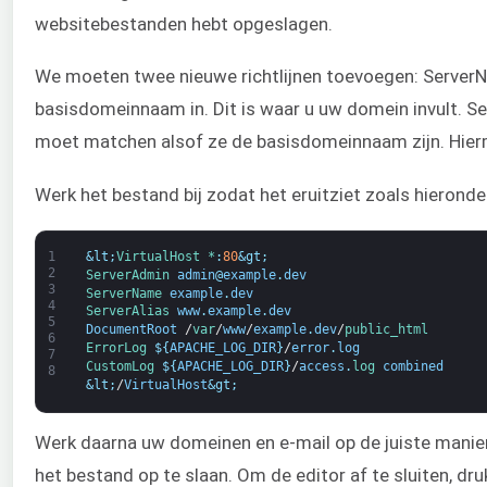
websitebestanden hebt opgeslagen.
We moeten twee nieuwe richtlijnen toevoegen: ServerN
basisdomeinnaam in. Dit is waar u uw domein invult. S
moet matchen alsof ze de basisdomeinnaam zijn. Hie
Werk het bestand bij zodat het eruitziet zoals hierond
1
&lt;
VirtualHost *
:
80
&gt;
2
ServerAdmin 
admin
@
example
.
dev
3
ServerName 
example
.
dev
4
ServerAlias 
www
.
example
.
dev
5
DocumentRoot
/
var
/
www
/
example
.
dev
/
public_html
6
ErrorLog
$
{
APACHE_LOG_DIR
}
/
error
.
log
7
CustomLog
$
{
APACHE_LOG_DIR
}
/
access
.
log 
combined
8
&lt;
/
VirtualHost
&gt;
Werk daarna uw domeinen en e-mail op de juiste manie
het bestand op te slaan. Om de editor af te sluiten, dru