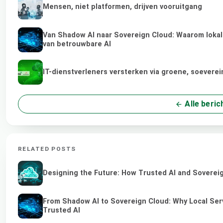
Mensen, niet platformen, drijven vooruitgang
Van Shadow AI naar Sovereign Cloud: Waarom lokale
van betrouwbare AI
IT-dienstverleners versterken via groene, soevere
Alle beric
RELATED POSTS
Designing the Future: How Trusted AI and Sovereig
From Shadow AI to Sovereign Cloud: Why Local Serv
Trusted AI