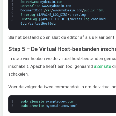
3
ServerName 
mydomain
.
com 
4
ServerAlias 
www
.
mydomain
.
com
5
DocumentRoot
/
var
/
www
/
mydomain
.
com
/
public_html
6
ErrorLog
$
{
APACHE_LOG_DIR
}
/
error
.
log
7
CustomLog
$
{
APACHE_LOG_DIR
}
/
access
.
log 
combined
8
&lt;
/
VirtualHost
&gt;
Sla het bestand op en sluit de editor af als u klaar bent.
Stap 5 – De Virtual Host-bestanden insch
In stap vier hebben we de virtual host-bestanden gemaak
inschakelt. Apache heeft een tool genaamd
a2ensite
di
schakelen.
Voer de volgende twee commando's in om de virtual hos
1
sudo 
a2ensite 
example
.
dev
.
conf
2
sudo 
a2ensite 
mydomain
.
com
.
conf