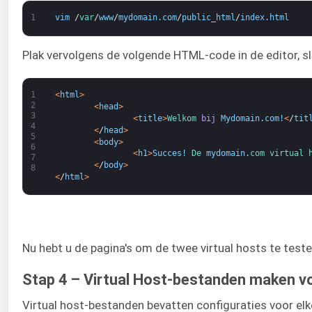
1
vim
/
var
/
www
/
mydomain
.
com
/
public_html
/
index
.
html
Plak vervolgens de volgende HTML-code in de editor, sla
1
<
html
>
2
<
head
>
3
<
title
>
Welkom 
bij
Mydomain
.
com
!
<
/
tit
4
<
/
head
>
5
<
body
>
6
<
h1
>
Succes
!
De 
mydomain
.
com 
virtual 
7
<
/
body
>
8
<
/
html
>
Nu hebt u de pagina's om de twee virtual hosts te test
Stap 4 – Virtual Host-bestanden maken 
Virtual host-bestanden bevatten configuraties voor elk