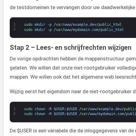
de testdomeinen te vervangen door uw daadwerkelijke 
1
sudo 
mkdir
-
p
/
var
/
www
/
example
.
dev
/
public_html
2
sudo 
mkdir
-
p
/
var
/
www
/
mydomain
.
com
/
public_html
Stap 2 – Lees- en schrijfrechten wijzigen
De vorige opdrachten hebben de mappenstructuur gema
gelaten. We willen dat onze niet-rootgebruiker volledig
mappen. We willen ook dat het algemene web leesrecht
Wijzig eerst het eigendom naar de niet-rootgebruiker d
1
sudo 
chown
-
R
$
USER
:
$
USER
/
var
/
www
/
example
.
dev
/
publi
2
sudo 
chown
-
R
$
USER
:
$
USER
/
var
/
www
/
mydomain
.
com
/
publ
De $USER is een variabele die de inloggegevens van d