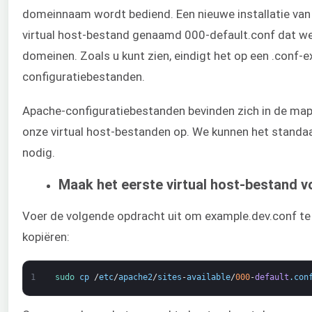
domeinnaam wordt bediend. Een nieuwe installatie va
virtual host-bestand genaamd 000-default.conf dat w
domeinen. Zoals u kunt zien, eindigt het op een .conf-
configuratiebestanden.
Apache-configuratiebestanden bevinden zich in de map 
onze virtual host-bestanden op. We kunnen het standa
nodig.
Maak het eerste virtual host-bestand 
Voer de volgende opdracht uit om example.dev.conf t
kopiëren:
1
sudo 
cp
/
etc
/
apache2
/
sites
-
available
/
000
-
default
.
con