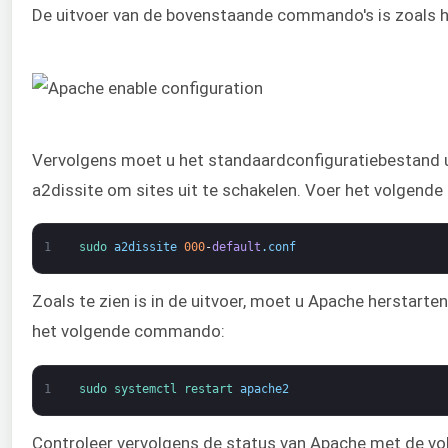
De uitvoer van de bovenstaande commando's is zoals 
Vervolgens moet u het standaardconfiguratiebestand 
a2dissite om sites uit te schakelen. Voer het volgend
1
sudo 
a2dissite
000
-
default
.
conf
Zoals te zien is in de uitvoer, moet u Apache herstarte
het volgende commando:
1
sudo 
systemctl 
restart 
apache2
Controleer vervolgens de status van Apache met de vo