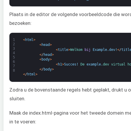
Plaats in de editor de volgende voorbeeldcode die w
bezoeken:
1
<
html
>
2
<
head
>
3
<
title
>
Welkom 
bij
Example
.
dev
!
<
/
titl
4
<
/
head
>
5
<
body
>
6
<
h1
>
Succes
!
De 
example
.
dev 
virtual 
h
7
<
/
body
>
8
<
/
html
>
Zodra u de bovenstaande regels hebt geplakt, drukt u o
sluiten.
Maak de index.html-pagina voor het tweede domein me
in te voeren: