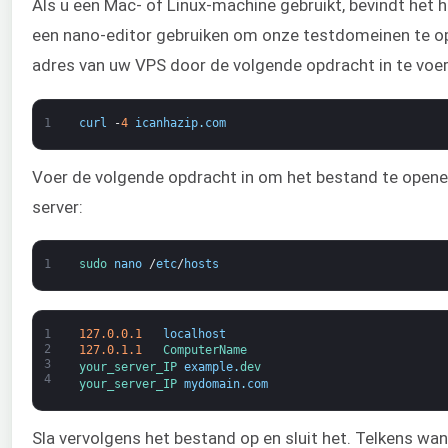
Als u een Mac- of Linux-machine gebruikt, bevindt het 
een nano-editor gebruiken om onze testdomeinen te op
adres van uw VPS door de volgende opdracht in te voer
1
curl
-
4
icanhazip
.
com
Voer de volgende opdracht in om het bestand te openen
server:
1
sudo 
nano
/
etc
/
hosts
1
127.0.0.1
localhost
2
127.0.1.1
ComputerName
3
your_server_IP 
example
.
dev
4
your_server_IP 
mydomain
.
com
Sla vervolgens het bestand op en sluit het. Telkens w