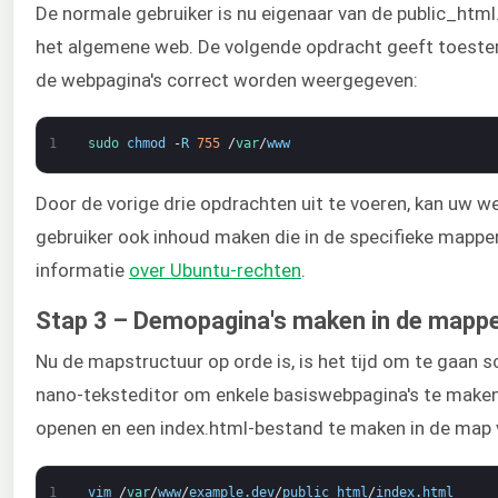
De normale gebruiker is nu eigenaar van de public_htm
het algemene web. De volgende opdracht geeft toeste
de webpagina's correct worden weergegeven:
1
sudo 
chmod
-
R
755
/
var
/
www
Door de vorige drie opdrachten uit te voeren, kan uw 
gebruiker ook inhoud maken die in de specifieke mappe
informatie
over Ubuntu-rechten
.
Stap 3 – Demopagina's maken in de mappen
Nu de mapstructuur op orde is, is het tijd om te gaan 
nano-teksteditor om enkele basiswebpagina's te maken
openen en een index.html-bestand te maken in de map 
1
vim
/
var
/
www
/
example
.
dev
/
public_html
/
index
.
html