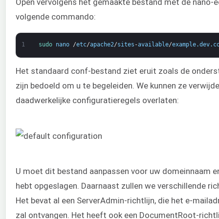
Open vervolgens het gemaakte bestand met de nano-ed
volgende commando:
1
sudo 
nano
/
etc
/
apache2
/
sites
-
available
/
example
.
dev
.
c
Het standaard conf-bestand ziet eruit zoals de onde
zijn bedoeld om u te begeleiden. We kunnen ze verwijd
daadwerkelijke configuratieregels overlaten:
U moet dit bestand aanpassen voor uw domeinnaam e
hebt opgeslagen. Daarnaast zullen we verschillende ric
Het bevat al een ServerAdmin-richtlijn, die het e-mail
zal ontvangen. Het heeft ook een DocumentRoot-richtlij