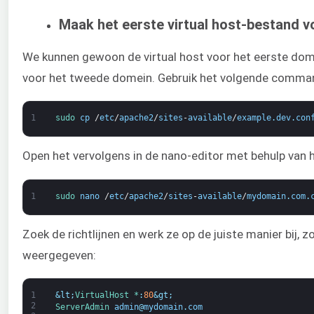
Maak het eerste virtual host-bestand
We kunnen gewoon de virtual host voor het eerste dom
voor het tweede domein. Gebruik het volgende comman
1
sudo 
cp
/
etc
/
apache2
/
sites
-
available
/
example
.
dev
.
con
Open het vervolgens in de nano-editor met behulp va
1
sudo 
nano
/
etc
/
apache2
/
sites
-
available
/
mydomain
.
com
.
Zoek de richtlijnen en werk ze op de juiste manier bij, 
weergegeven:
1
&lt;
VirtualHost *
:
80
&gt;
2
ServerAdmin 
admin
@
mydomain
.
com