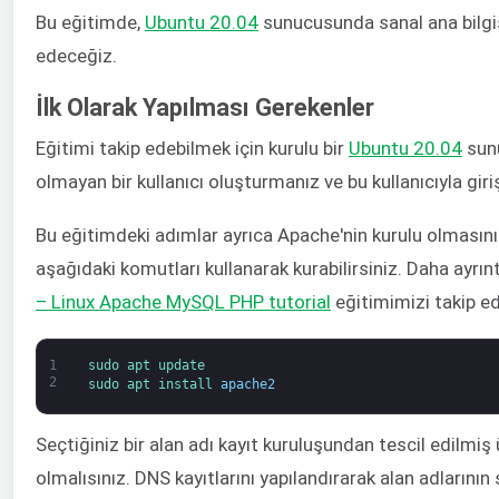
Bu eğitimde,
Ubuntu 20.04
sunucusunda sanal ana bilgi
edeceğiz.
İlk Olarak Yapılması Gerekenler
Eğitimi takip edebilmek için kurulu bir
Ubuntu 20.04
sunu
olmayan bir kullanıcı oluşturmanız ve bu kullanıcıyla gir
Bu eğitimdeki adımlar ayrıca Apache'nin kurulu olmasını
aşağıdaki komutları kullanarak kurabilirsiniz. Daha ayrınt
– Linux Apache MySQL PHP tutorial
eğitimimizi takip ede
1
sudo 
apt 
update
2
sudo 
apt 
install 
apache2
Seçtiğiniz bir alan adı kayıt kuruluşundan tescil edilmiş 
olmalısınız. DNS kayıtlarını yapılandırarak alan adları