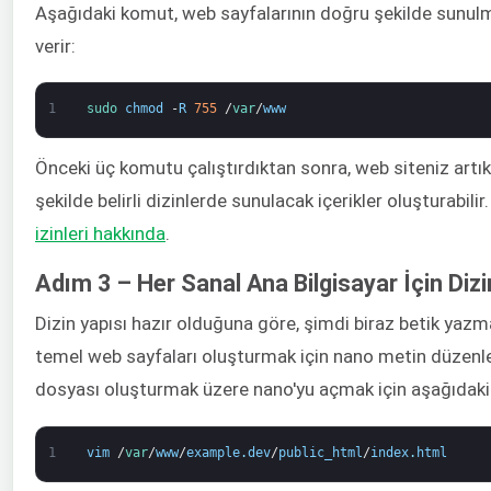
Aşağıdaki komut, web sayfalarının doğru şekilde sunulm
verir:
1
sudo 
chmod
-
R
755
/
var
/
www
Önceki üç komutu çalıştırdıktan sonra, web siteniz artık iç
şekilde belirli dizinlerde sunulacak içerikler oluşturabilir
izinleri hakkında
.
Adım 3 – Her Sanal Ana Bilgisayar İçin Diz
Dizin yapısı hazır olduğuna göre, şimdi biraz betik yaz
temel web sayfaları oluşturmak için nano metin düzenleyic
dosyası oluşturmak üzere nano'yu açmak için aşağıdaki
1
vim
/
var
/
www
/
example
.
dev
/
public_html
/
index
.
html