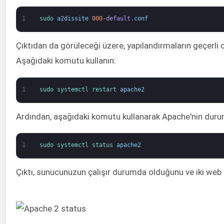
1
sudo 
a2dissite
000
-
default
.
conf
Çıktıdan da görüleceği üzere, yapılandırmaların geçerli 
Aşağıdaki komutu kullanın:
1
sudo 
systemctl 
restart 
apache2
Ardından, aşağıdaki komutu kullanarak Apache'nin duru
1
sudo 
systemctl 
status 
apache2
Çıktı, sunucunuzun çalışır durumda olduğunu ve iki web s