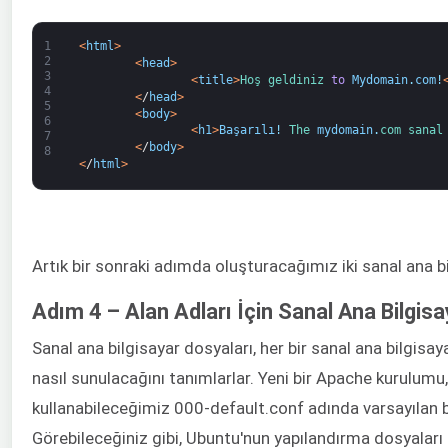
1
<
html
>
2
<
head
>
3
<
title
>
Hoş geldiniz 
to
Mydomain
.
com
!
4
<
/
head
>
5
<
body
>
6
<
h1
>
Başarılı
!
The 
mydomain
.
com 
sanal
7
<
/
body
>
8
<
/
html
>
Artık bir sonraki adımda oluşturacağımız iki sanal ana b
Adım 4 – Alan Adları İçin Sanal Ana Bilgis
Sanal ana bilgisayar dosyaları, her bir sanal ana bilgisayar
nasıl sunulacağını tanımlarlar. Yeni bir Apache kurulumu
kullanabileceğimiz 000-default.conf adında varsayılan bir
Görebileceğiniz gibi, Ubuntu'nun yapılandırma dosyaları i