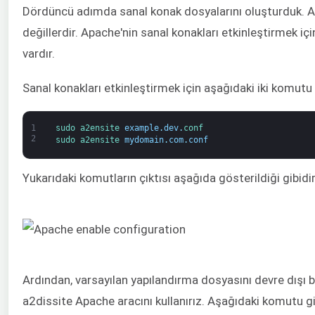
Dördüncü adımda sanal konak dosyalarını oluşturduk. Anc
değillerdir. Apache'nin sanal konakları etkinleştirmek i
vardır.
Sanal konakları etkinleştirmek için aşağıdaki iki komutu 
1
sudo 
a2ensite 
example
.
dev
.
conf
2
sudo 
a2ensite 
mydomain
.
com
.
conf
Yukarıdaki komutların çıktısı aşağıda gösterildiği gibidir
Ardından, varsayılan yapılandırma dosyasını devre dışı bı
a2dissite Apache aracını kullanırız. Aşağıdaki komutu gi