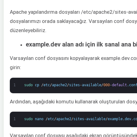
Apache yapılandırma dosyaları /etc/apache2/sites-availa
dosyalarımızı orada saklayacağız. Varsayılan conf dosya
düzenleyebiliriz.
example.dev alan adı için ilk sanal ana 
Varsayılan conf dosyasını kopyalayarak example.dev.co
girin:
1
sudo 
cp
/
etc
/
apache2
/
sites
-
available
/
000
-
default
.
con
Ardından, aşağıdaki komutu kullanarak oluşturulan dosya
1
sudo 
nano
/
etc
/
apache2
/
sites
-
available
/
example
.
dev
.
c
Varsayılan conf dosyası aşağıdaki ekran görüntüsündek