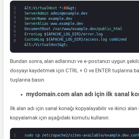
1
&lt;
VirtualHost *
:
80
&gt;
2
ServerAdmin 
admin
@
example
.
dev
3
ServerName 
example
.
dev
4
ServerAlias 
www
.
example
.
dev
5
DocumentRoot
/
var
/
www
/
example
.
dev
/
public_html
6
ErrorLog
$
{
APACHE_LOG_DIR
}
/
error
.
log
7
CustomLog
$
{
APACHE_LOG_DIR
}
/
access
.
log 
combined
8
&lt;
/
VirtualHost
&gt;
Bundan sonra, alan adlarınızı ve e-postanızı uygun şeki
dosyayı kaydetmek için CTRL + O ve ENTER tuşlarına ba
tuşlarına basın.
mydomain.com alan adı için ilk sanal k
İlk alan adı için sanal konağı kopyalayabilir ve ikinci ala
kopyalamak için aşağıdaki komutu kullanın:
1
sudo 
cp
/
etc
/
apache2
/
sites
-
available
/
example
.
dev
.
con