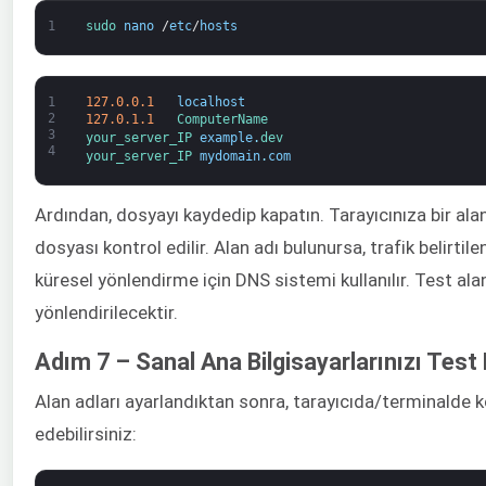
1
sudo 
nano
/
etc
/
hosts
1
127.0.0.1
localhost
2
127.0.1.1
ComputerName
3
your_server_IP 
example
.
dev
4
your_server_IP 
mydomain
.
com
Ardından, dosyayı kaydedip kapatın. Tarayıcınıza bir ala
dosyası kontrol edilir. Alan adı bulunursa, trafik belirtil
küresel yönlendirme için DNS sistemi kullanılır. Test alan 
yönlendirilecektir.
Adım 7 – Sanal Ana Bilgisayarlarınızı Test 
Alan adları ayarlandıktan sonra, tarayıcıda/terminalde k
edebilirsiniz: