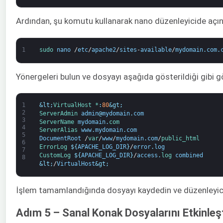
Ardından, şu komutu kullanarak nano düzenleyicide açın
1
sudo 
nano
/
etc
/
apache2
/
sites
-
available
/
mydomain
.
com
.
Yönergeleri bulun ve dosyayı aşağıda gösterildiği gibi 
1
&lt;
VirtualHost *
:
80
&gt;
2
ServerAdmin 
admin
@
mydomain
.
com
3
ServerName 
mydomain
.
com 
4
ServerAlias 
www
.
mydomain
.
com
5
DocumentRoot
/
var
/
www
/
mydomain
.
com
/
public_html
6
ErrorLog
$
{
APACHE_LOG_DIR
}
/
error
.
log
7
CustomLog
$
{
APACHE_LOG_DIR
}
/
access
.
log 
combined
8
&lt;
/
VirtualHost
&gt;
İşlem tamamlandığında dosyayı kaydedin ve düzenleyici
Adım 5 – Sanal Konak Dosyalarını Etkinleş