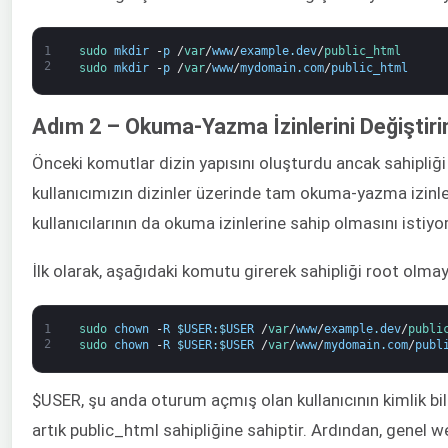
1
sudo 
mkdir
-
p
/
var
/
www
/
example
.
dev
/
public_html
2
sudo 
mkdir
-
p
/
var
/
www
/
mydomain
.
com
/
public_html
Adım 2 – Okuma-Yazma İzinlerini Değiştiri
Önceki komutlar dizin yapısını oluşturdu ancak sahipliği
kullanıcımızın dizinler üzerinde tam okuma-yazma izinle
kullanıcılarının da okuma izinlerine sahip olmasını istiyo
İlk olarak, aşağıdaki komutu girerek sahipliği root olmay
1
sudo 
chown
-
R
$
USER
:
$
USER
/
var
/
www
/
example
.
dev
/
publi
2
sudo 
chown
-
R
$
USER
:
$
USER
/
var
/
www
/
mydomain
.
com
/
publ
$USER, şu anda oturum açmış olan kullanıcının kimlik bilg
artık public_html sahipliğine sahiptir. Ardından, genel w