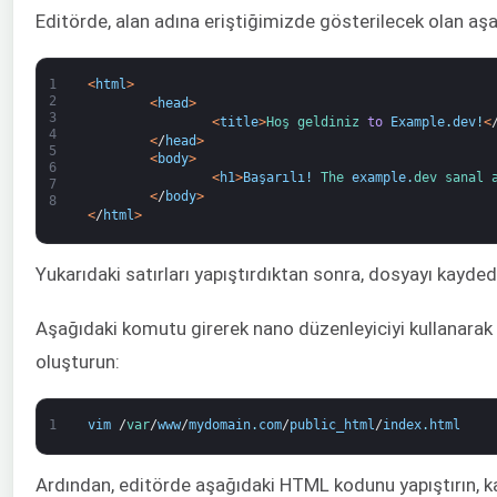
Editörde, alan adına eriştiğimizde gösterilecek olan aşa
1
<
html
>
2
<
head
>
3
<
title
>
Hoş geldiniz 
to
Example
.
dev
!
<
4
<
/
head
>
5
<
body
>
6
<
h1
>
Başarılı
!
The 
example
.
dev 
sanal 
7
<
/
body
>
8
<
/
html
>
Yukarıdaki satırları yapıştırdıktan sonra, dosyayı kayded
Aşağıdaki komutu girerek nano düzenleyiciyi kullanarak i
oluşturun:
1
vim
/
var
/
www
/
mydomain
.
com
/
public_html
/
index
.
html
Ardından, editörde aşağıdaki HTML kodunu yapıştırın, ka