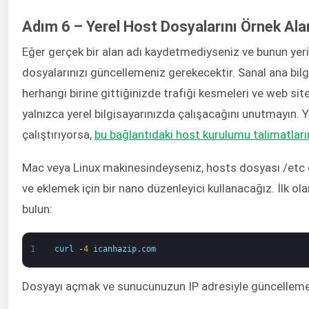
Adım 6 – Yerel Host Dosyalarını Örnek Ala
Eğer gerçek bir alan adı kaydetmediyseniz ve bunun yerin
dosyalarınızı güncellemeniz gerekecektir. Sanal ana bil
herhangi birine gittiğinizde trafiği kesmeleri ve web sit
yalnızca yerel bilgisayarınızda çalışacağını unutmayın. 
çalıştırıyorsa,
bu bağlantıdaki host kurulumu talimatların
Mac veya Linux makinesindeyseniz, hosts dosyası /etc d
ve eklemek için bir nano düzenleyici kullanacağız. İlk ol
bulun:
1
curl
-
4
icanhazip
.
com
Dosyayı açmak ve sunucunuzun IP adresiyle güncellemek