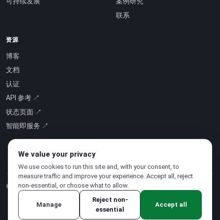
可持续发展
案例研究
联系
资源
博客
文档
认证
API 参考 ↗
状态页面 ↗
智能即服务 ↗
We value your privacy
We use cookies to run this site and, with your consent, to
measure traffic and improve your experience. Accept all, reject
non-essential, or choose what to allow.
© 2026 CloudSigma Holding AG.
版权所有
.
Reject non-
Manage
Accept all
essential
隐私政策
·
服务条款