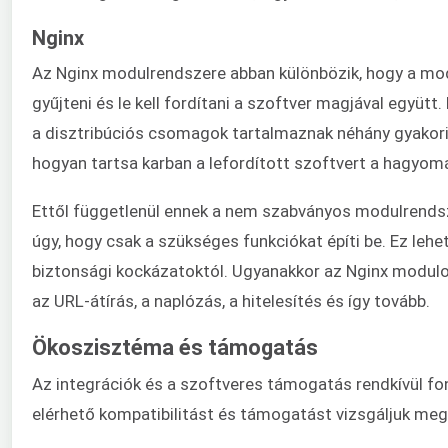
Nginx
Az Nginx modulrendszere abban különbözik, hogy a modu
gyűjteni és le kell fordítani a szoftver magjával együt
a disztribúciós csomagok tartalmaznak néhány gyakori 
hogyan tartsa karban a lefordított szoftvert a hagyo
Ettől függetlenül ennek a nem szabványos modulrendsze
úgy, hogy csak a szükséges funkciókat építi be. Ez leh
biztonsági kockázatoktól. Ugyanakkor az Nginx modulok
az URL-átírás, a naplózás, a hitelesítés és így tovább.
Ökoszisztéma és támogatás
Az integrációk és a szoftveres támogatás rendkívül f
elérhető kompatibilitást és támogatást vizsgáljuk meg