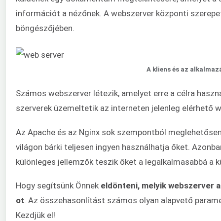
információt a nézőnek. A webszerver központi szerepe
böngészőjében.
A kliens és az alkalma
Számos webszerver létezik, amelyet erre a célra haszn
szerverek üzemeltetik az interneten jelenleg elérhető 
Az Apache és az Nginx sok szempontból meglehetősen h
világon bárki teljesen ingyen használhatja őket. Azonb
különleges jellemzők teszik őket a legalkalmasabbá a 
Hogy segítsünk Önnek
eldönteni, melyik webszerver a
ot
. Az összehasonlítást számos olyan alapvető paramét
Kezdjük el!