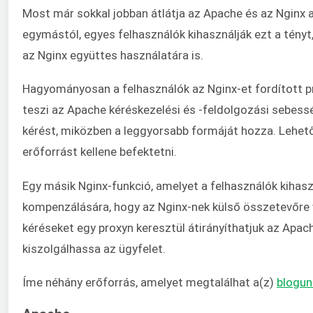
Most már sokkal jobban átlátja az Apache és az Nginx
egymástól, egyes felhasználók kihasználják ezt a tényt
az Nginx együttes használatára is.
Hagyományosan a felhasználók az Nginx-et fordított pro
teszi az Apache kéréskezelési és -feldolgozási sebess
kérést, miközben a leggyorsabb formáját hozza. Lehető
erőforrást kellene befektetni.
Egy másik Nginx-funkció, amelyet a felhasználók kihas
kompenzálására, hogy az Nginx-nek külső összetevőre 
kéréseket egy proxyn keresztül átirányíthatjuk az Apach
kiszolgálhassa az ügyfelet.
Íme néhány erőforrás, amelyet megtalálhat a(z)
blogun