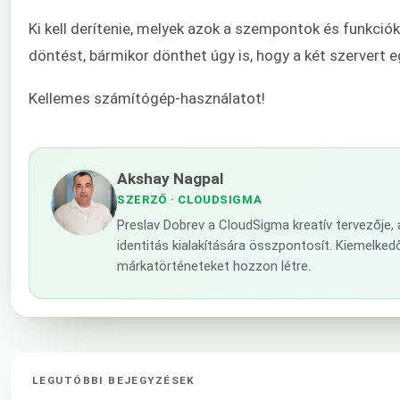
Ki kell derítenie, melyek azok a szempontok és funkció
döntést, bármikor dönthet úgy is, hogy a két szervert
Kellemes számítógép-használatot!
Akshay Nagpal
SZERZŐ
· CLOUDSIGMA
Preslav Dobrev a CloudSigma kreatív tervezője,
identitás kialakítására összpontosít. Kiemelke
márkatörténeteket hozzon létre.
LEGUTÓBBI BEJEGYZÉSEK