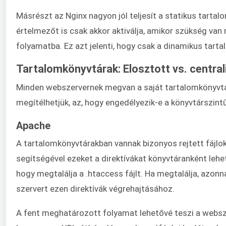
Másrészt az Nginx nagyon jól teljesít a statikus tarta
értelmezőt is csak akkor aktiválja, amikor szükség van
folyamatba. Ez azt jelenti, hogy csak a dinamikus tarta
Tartalomkönyvtárak: Elosztott vs. central
Minden webszervernek megvan a saját tartalomkönyvtár
megítélhetjük, az, hogy engedélyezik-e a könyvtárszintű
Apache
A tartalomkönyvtárakban vannak bizonyos rejtett fájlok
segítségével ezeket a direktívákat könyvtáranként lehet
hogy megtalálja a .htaccess fájlt. Ha megtalálja, azonn
szervert ezen direktívák végrehajtásához.
A fent meghatározott folyamat lehetővé teszi a webszer