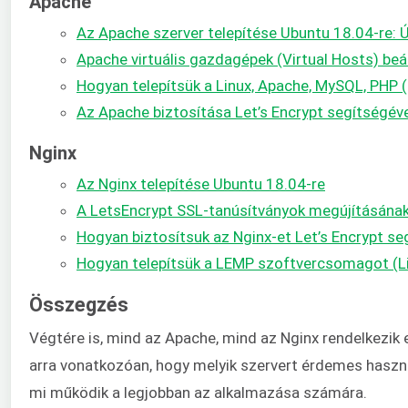
Apache
Az Apache szerver telepítése Ubuntu 18.04-re: 
Apache virtuális gazdagépek (Virtual Hosts) beá
Hogyan telepítsük a Linux, Apache, MySQL, PH
Az Apache biztosítása Let’s Encrypt segítségév
Nginx
Az Nginx telepítése Ubuntu 18.04-re
A LetsEncrypt SSL-tanúsítványok megújításána
Hogyan biztosítsuk az Nginx-et Let’s Encrypt s
Hogyan telepítsük a LEMP szoftvercsomagot (Li
Összegzés
Végtére is, mind az Apache, mind az Nginx rendelkezik
arra vonatkozóan, hogy melyik szervert érdemes használ
mi működik a legjobban az alkalmazása számára.