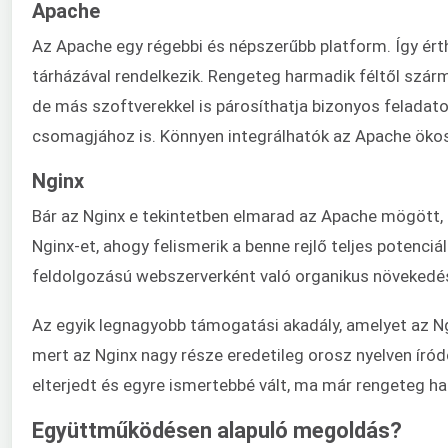
Apache
Az Apache egy régebbi és népszerűbb platform. Így ér
tárházával rendelkezik. Rengeteg harmadik féltől sz
de más szoftverekkel is párosíthatja bizonyos feladat
csomagjához is. Könnyen integrálhatók az Apache öko
Nginx
Bár az Nginx e tekintetben elmarad az Apache mögött,
Nginx-et, ahogy felismerik a benne rejlő teljes poten
feldolgozású webszerverként való organikus növeked
Az egyik legnagyobb támogatási akadály, amelyet az Ngi
mert az Nginx nagy része eredetileg orosz nyelven író
elterjedt és egyre ismertebbé vált, ma már rengeteg ha
Együttműködésen alapuló megoldás?