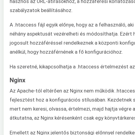
hasznos az URL-átírásokhoz, a hozzáférési korlátozás
szabályzatok beállításához.
A .htaccess fájl egyik előnye, hogy az a felhasználó, a
néhány aspektusát vezérelheti és módosíthatja. Ezért 
jogosult hozzáféréssel rendelkeznek a központi konfigu
anélkül, hogy hozzáférnének a fő konfigurációhoz.
Ha szeretné, kikapcsolhatja a .htaccess értelmezést a
Nginx
Az Apache-tól eltérően az Nginx nem működik .htacces
fejlesztést hoz a konfigurációs stílusában. Kezdetnek 
mert nem keresi, olvassa, értelmezi, majd hajtja végre 
átkutatna, az Nginx kérésenként csak egy könyvtárkere
Emellett az Nginx jelentős biztonsági előnnyel rendelk