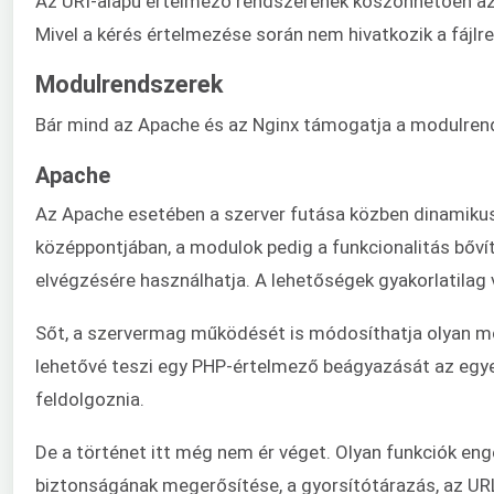
Az URI-alapú értelmező rendszerének köszönhetően az N
Mivel a kérés értelmezése során nem hivatkozik a fájlr
Modulrendszerek
Bár mind az Apache és az Nginx támogatja a modulren
Apache
Az Apache esetében a szerver futása közben dinamikus
középpontjában, a modulok pedig a funkcionalitás bőv
elvégzésére használhatja. A lehetőségek gyakorlatila
Sőt, a szervermag működését is módosíthatja olyan mo
lehetővé teszi egy PHP-értelmező beágyazását az egye
feldolgoznia.
De a történet itt még nem ér véget. Olyan funkciók eng
biztonságának megerősítése, a gyorsítótárazás, az URL-