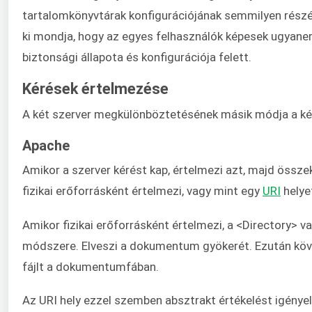
tartalomkönyvtárak konfigurációjának semmilyen részét
ki mondja, hogy az egyes felhasználók képesek ugyaner
biztonsági állapota és konfigurációja felett.
Kérések értelmezése
A két szerver megkülönböztetésének másik módja a k
Apache
Amikor a szerver kérést kap, értelmezi azt, majd össze
fizikai erőforrásként értelmezi, vagy mint egy
URI
helye
Amikor fizikai erőforrásként értelmezi, a <Directory> v
módszere. Elveszi a dokumentum gyökerét. Ezután köve
fájlt a dokumentumfában.
Az URI hely ezzel szemben absztrakt értékelést igénye