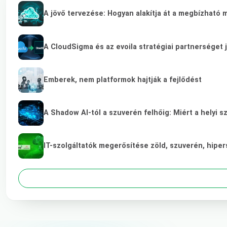
A jövő tervezése: Hogyan alakítja át a megbízható 
A CloudSigma és az evoila stratégiai partnerséget 
Emberek, nem platformok hajtják a fejlődést
A Shadow AI-tól a szuverén felhőig: Miért a helyi s
IT-szolgáltatók megerősítése zöld, szuverén, hip