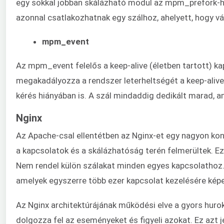
egy sokkal jobban skálázható modul az mpm_prefork-ho
azonnal csatlakozhatnak egy szálhoz, ahelyett, hogy vá
mpm_event
Az mpm_event felelős a keep-alive (életben tartott) ka
megakadályozza a rendszer leterheltségét a keep-alive 
kérés hiányában is. A szál mindaddig dedikált marad, am
Nginx
Az Apache-csal ellentétben az Nginx-et egy nagyon konk
a kapcsolatok és a skálázhatóság terén felmerültek. Ez
Nem rendel külön szálakat minden egyes kapcsolathoz
amelyek egyszerre több ezer kapcsolat kezelésére kép
Az Nginx architektúrájának működési elve a gyors hu
dolgozza fel az eseményeket és figyeli azokat. Ez az