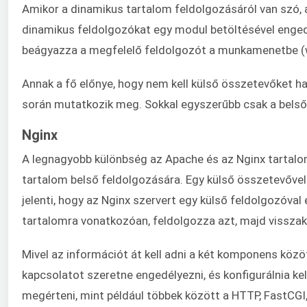
Amikor a dinamikus tartalom feldolgozásáról van szó, 
dinamikus feldolgozókat egy modul betöltésével engedé
beágyazza a megfelelő feldolgozót a munkamenetbe (
Annak a fő előnye, hogy nem kell külső összetevőket ha
során mutatkozik meg. Sokkal egyszerűbb csak a belső
Nginx
A legnagyobb különbség az Apache és az Nginx tartalo
tartalom belső feldolgozására. Egy külső összetevővel
jelenti, hogy az Nginx szervert egy külső feldolgozóval
tartalomra vonatkozóan, feldolgozza azt, majd visszakü
Mivel az információt át kell adni a két komponens közöt
kapcsolatot szeretne engedélyezni, és konfigurálnia kell
megérteni, mint például többek között a HTTP, FastCG