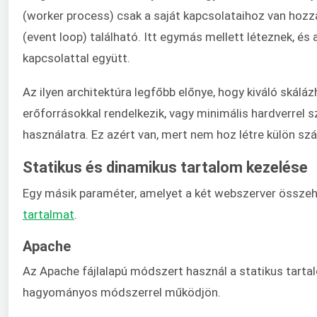
(worker process) csak a saját kapcsolataihoz van ho
(event loop) található. Itt egymás mellett léteznek, 
kapcsolattal együtt.
Az ilyen architektúra legfőbb előnye, hogy kiváló skálá
erőforrásokkal rendelkezik, vagy minimális hardverrel s
használatra. Ez azért van, mert nem hoz létre külön s
Statikus és dinamikus tartalom kezelése
Egy másik paraméter, amelyet a két webszerver összeha
tartalmat
.
Apache
Az Apache fájlalapú módszert használ a statikus tarta
hagyományos módszerrel működjön.