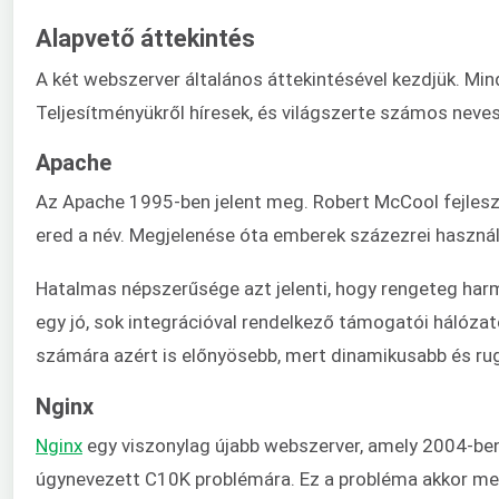
Alapvető áttekintés
A két webszerver általános áttekintésével kezdjük. Mi
Teljesítményükről híresek, és világszerte számos neves
Apache
Az Apache 1995-ben jelent meg. Robert McCool fejlesz
ered a név. Megjelenése óta emberek százezrei használ
Hatalmas népszerűsége azt jelenti, hogy rengeteg harm
egy jó, sok integrációval rendelkező támogatói hálóza
számára azért is előnyösebb, mert dinamikusabb és ruga
Nginx
Nginx
egy viszonylag újabb webszerver, amely 2004-ben
úgynevezett C10K problémára. Ez a probléma akkor mer