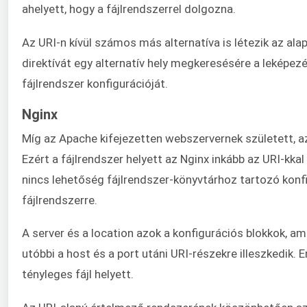
ahelyett, hogy a fájlrendszerrel dolgozna.
Az URI-n kívül számos más alternatíva is létezik az ala
direktívát egy alternatív hely megkeresésére a leképez
fájlrendszer konfigurációját.
Nginx
Míg az Apache kifejezetten webszervernek született, az
Ezért a fájlrendszer helyett az Nginx inkább az URI-kkal
nincs lehetőség fájlrendszer-könyvtárhoz tartozó kon
fájlrendszerre.
A server és a location azok a konfigurációs blokkok, a
utóbbi a host és a port utáni URI-részekre illeszkedik.
tényleges fájl helyett.