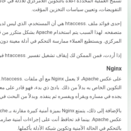
التفويضات، وتعيين سياسات التخزين المؤقت.
إحدى فوائد ملف .htaccess هي أن المست
متصفحه. لهذا السبب يتم 
المركزي. ويستطيع العملاء ممارسة التحكم في أدلة معينة دون 
إذا أردت، فمن الممكن لك إيقاف تشغيل تفسير .htaccess في Apache.
Nginx
يجده في مساره ويقرأه ويفسره ثم ينفذه. وبدلاً من البحث في كل دليل رئيسي، يقوم Nginx با
بالتحكم في الحالة الأمنية وتكوين شبكة الأدلة بأكملها.