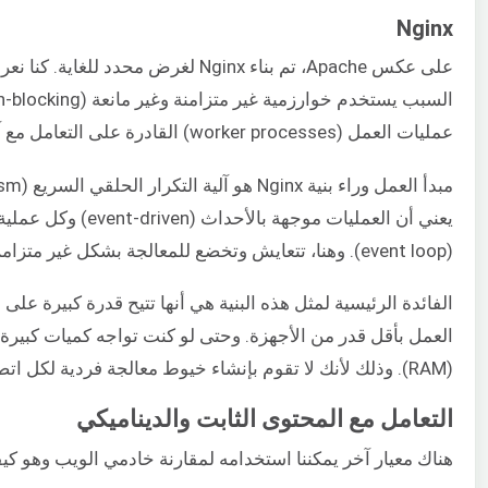
Nginx
على عكس Apache، تم بناء Nginx لغ
عمليات العمل (worker processes) القادرة على التعامل مع آلاف الاتصالات في وقت واحد.
يعني أن العمليات
(event loop). وهنا، تتعايش وتخضع للمعالجة بشكل غير متزامن مع الاتصالات الأخرى التابعة لهذا العامل المحدد.
الفائدة الرئيسية لمثل هذه البنية هي أنها تتيح قدرة كبيرة ع
(RAM). وذلك لأنك لا تقوم بإنشاء خيوط معالجة فردية لكل اتصال.
التعامل مع المحتوى الثابت والديناميكي
هناك معيار آخر يمكننا استخدامه لمقارنة خادمي الويب وهو كيف