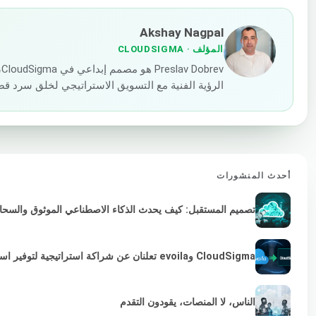
Akshay Nagpal
المؤلف
· CLOUDSIGMA
v
الرؤية الفنية مع التسويق الاستراتيجي لخلق سرد قصص
أحدث المنشورات
تصميم المستقبل: كيف يحدث الذكاء الاصطناعي الموثوق والسحابة 
CloudSigma وevoila تعلنان عن شراكة استراتيجية لتوفير استمرارية VMware لمزودي الخدمات والمؤسسات
الناس، لا المنصات، يقودون التقدم