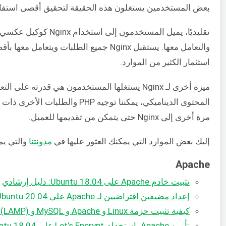
بعض المستخدمين يستغلون هذه الحقيقة لتحقيق أقصى استفادة من كلا الخ
والتعامل معها. يستقبل Nginx جميع الطل
استثمار الكثير من الموارد.
مرة أخرى إلى Nginx حتى يتمكن من تقديمها للعميل.
إليك بعض الموارد التي يمكنك العثور عليها في
مدونتنا
والتي يم
Apache
تثبيت خادم Apache على Ubuntu 18.04: دليل إرشادي
إعداد مضيفين افتراضيين لـ Apache على Ubuntu 20.04
كيفية تثبيت حزمة Linux و Apache و MySQL و PHP (LAMP) على CentOS 7
تأمين Apache باستخدام Let’s Encrypt على Ubuntu 18.04