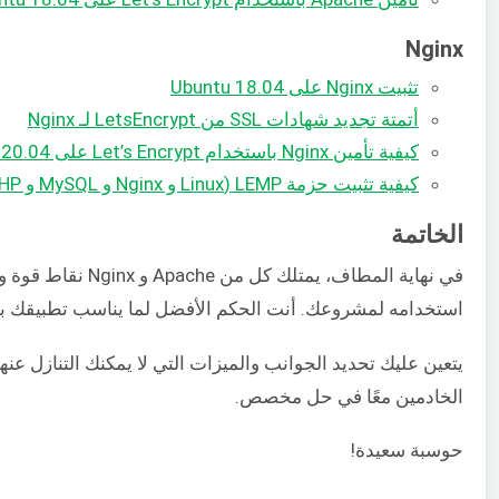
Nginx
تثبيت Nginx على Ubuntu 18.04
أتمتة تجديد شهادات SSL من LetsEncrypt لـ Nginx
كيفية تأمين Nginx باستخدام Let’s Encrypt على Ubuntu 20.04
كيفية تثبيت حزمة LEMP (Linux و Nginx و MySQL و PHP) على Ubuntu 20.04
الخاتمة
في نهاية المطاف،
استخدامه لمشروعك. أنت الحكم الأفضل لما يناسب تطبيقك بناء
يتعين عليك تحديد الجوانب والميزات التي لا يمكنك التنازل عنها 
الخادمين معًا في حل مخصص.
حوسبة سعيدة!