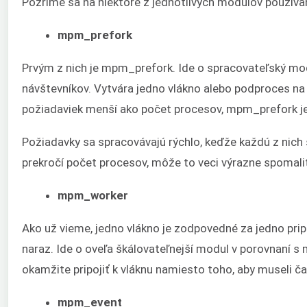
Pozrime sa na niektoré z jednotlivých modulov používa
mpm_prefork
Prvým z nich je mpm_prefork. Ide o spracovateľský mod
návštevníkov. Vytvára jedno vlákno alebo podproces na
požiadaviek menší ako počet procesov, mpm_prefork je 
Požiadavky sa spracovávajú rýchlo, keďže každú z nic
prekročí počet procesov, môže to veci výrazne spomal
mpm_worker
Ako už vieme, jedno vlákno je zodpovedné za jedno prip
naraz. Ide o oveľa škálovateľnejší modul v porovnaní 
okamžite pripojiť k vláknu namiesto toho, aby museli ča
mpm_event