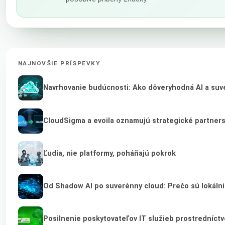
NAJNOVŠIE PRÍSPEVKY
Navrhovanie budúcnosti: Ako dôveryhodná AI a suve
CloudSigma a evoila oznamujú strategické partner
Ľudia, nie platformy, poháňajú pokrok
Od Shadow AI po suverénny cloud: Prečo sú lokálni
Posilnenie poskytovateľov IT služieb prostredníct