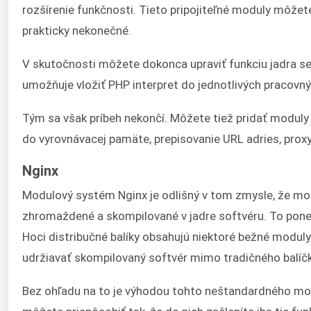
rozšírenie funkčnosti. Tieto pripojiteľné moduly môžet
prakticky nekonečné.
V skutočnosti môžete dokonca upraviť funkciu jadra
umožňuje vložiť PHP interpret do jednotlivých pracovn
Tým sa však príbeh nekončí. Môžete tiež pridať moduly n
do vyrovnávacej pamäte, prepisovanie URL adries, proxy 
Nginx
Modulový systém Nginx je odlišný v tom zmysle, že m
zhromaždené a skompilované v jadre softvéru. To ponechá
Hoci distribučné balíky obsahujú niektoré bežné moduly
udržiavať skompilovaný softvér mimo tradičného balí
Bez ohľadu na to je výhodou tohto neštandardného mod