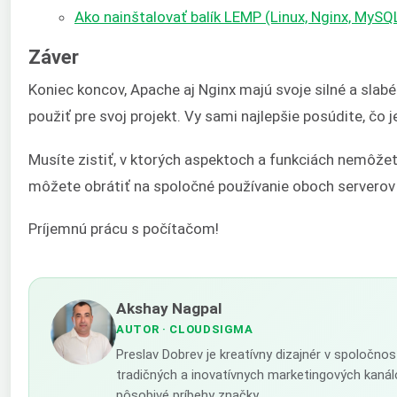
Ako nainštalovať balík LEMP (Linux, Nginx, MyS
Záver
Koniec koncov, Apache aj Nginx majú svoje silné a slabé
použiť pre svoj projekt. Vy sami najlepšie posúdite, čo 
Musíte zistiť, v ktorých aspektoch a funkciách nemôžet
môžete obrátiť na spoločné používanie oboch serverov
Príjemnú prácu s počítačom!
Akshay Nagpal
AUTOR
· CLOUDSIGMA
Preslav Dobrev je kreatívny dizajnér v spoločno
tradičných a inovatívnych marketingových kanál
pôsobivé príbehy značky.