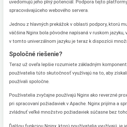
uvedomujú jeho plný potenciál. Podpora tejto platformy
spracovávajúceho webového servera.
Jednou z hlavných prekážok v oblasti podpory, ktorú mu
väčšina Nginx bola pôvodne napísaná v ruskom jazyku, v
v tomto univerzálnom jazyku je teraz k dispozícii množs
Spoločné riešenie?
Teraz už oveľa lepšie rozumiete základným komponento
používatelia túto skutočnosť využívajú na to, aby získa
používali spoločne.
Používatelia zvyčajne používajú Nginx ako reverzné p
pri spracovaní požiadaviek v Apache. Nginx prijíma a sp
zvládnuť veľké množstvo požiadaviek súčasne bez toho,
Ďalšou funkciou Nginx, ktorú používatelia využívajú, j