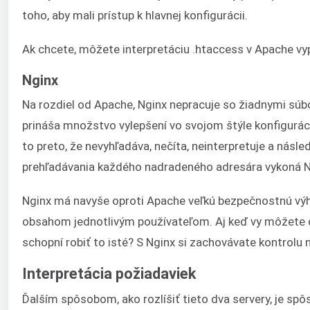
toho, aby mali prístup k hlavnej konfigurácii.
Ak chcete, môžete interpretáciu .htaccess v Apache vy
Nginx
Na rozdiel od Apache, Nginx nepracuje so žiadnymi súb
prináša množstvo vylepšení vo svojom štýle konfigurác
to preto, že nevyhľadáva, nečíta, neinterpretuje a nás
prehľadávania každého nadradeného adresára vykoná Ng
Nginx má navyše oproti Apache veľkú bezpečnostnú výh
obsahom jednotlivým používateľom. Aj keď vy môžete dod
schopní robiť to isté? S Nginx si zachovávate kontrolu
Interpretácia požiadaviek
Ďalším spôsobom, ako rozlíšiť tieto dva servery, je spô