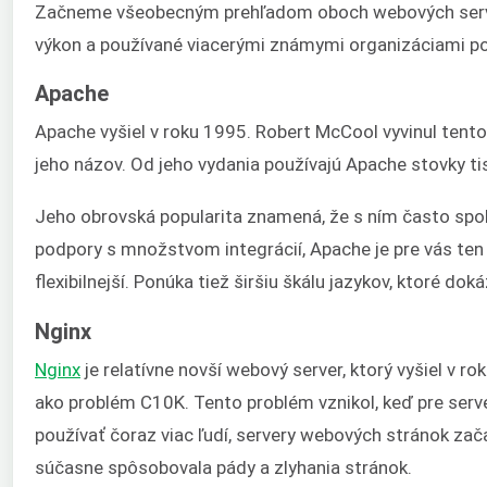
Začneme všeobecným prehľadom oboch webových serverov
výkon a používané viacerými známymi organizáciami po
Apache
Apache vyšiel v roku 1995. Robert McCool vyvinul tent
jeho názov. Od jeho vydania používajú Apache stovky tis
Jeho obrovská popularita znamená, že s ním často spol
podpory s množstvom integrácií, Apache je pre vás ten p
flexibilnejší. Ponúka tiež širšiu škálu jazykov, ktoré dok
Nginx
Nginx
je relatívne novší webový server, ktorý vyšiel v r
ako problém C10K. Tento problém vznikol, keď pre serv
používať čoraz viac ľudí, servery webových stránok zača
súčasne spôsobovala pády a zlyhania stránok.