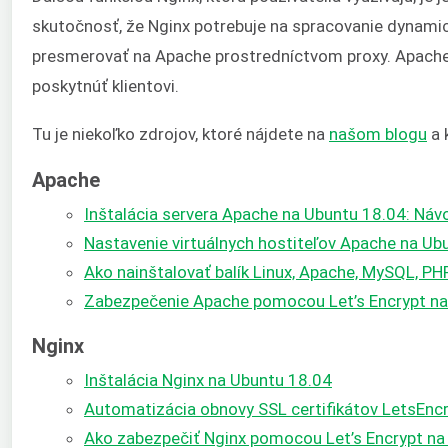
skutočnosť, že Nginx potrebuje na spracovanie dynam
presmerovať na Apache prostredníctvom proxy. Apache v
poskytnúť klientovi.
Tu je niekoľko zdrojov, ktoré nájdete na
našom blogu
a 
Apache
Inštalácia servera Apache na Ubuntu 18.04: Náv
Nastavenie virtuálnych hostiteľov Apache na Ub
Ako nainštalovať balík Linux, Apache, MySQL, P
Zabezpečenie Apache pomocou Let’s Encrypt na
Nginx
Inštalácia Nginx na Ubuntu 18.04
Automatizácia obnovy SSL certifikátov LetsEncr
Ako zabezpečiť Nginx pomocou Let’s Encrypt na