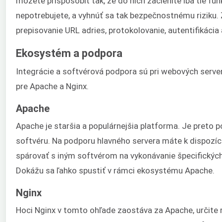
môžete prispôsobiť tak, že do nich začleníte iba tie f
nepotrebujete, a vyhnúť sa tak bezpečnostnému riziku
prepisovanie URL adries, protokolovanie, autentifikácia
Ekosystém a podpora
Integrácie a softvérová podpora sú pri webových server
pre Apache a Nginx.
Apache
Apache je staršia a populárnejšia platforma. Je preto 
softvéru. Na podporu hlavného servera máte k dispozíc
spárovať s iným softvérom na vykonávanie špecifických 
Dokážu sa ľahko spustiť v rámci ekosystému Apache.
Nginx
Hoci Nginx v tomto ohľade zaostáva za Apache, určite ro