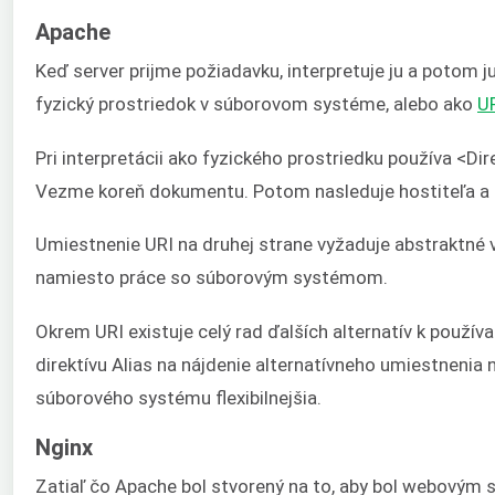
Apache
Keď server prijme požiadavku, interpretuje ju a potom 
fyzický prostriedok v súborovom systéme, alebo ako
U
Pri interpretácii ako fyzického prostriedku používa <Dir
Vezme koreň dokumentu. Potom nasleduje hostiteľa a čí
Umiestnenie URI na druhej strane vyžaduje abstraktné 
namiesto práce so súborovým systémom.
Okrem URI existuje celý rad ďalších alternatív k použ
direktívu Alias na nájdenie alternatívneho umiestnenia 
súborového systému flexibilnejšia.
Nginx
Zatiaľ čo Apache bol stvorený na to, aby bol webovým se