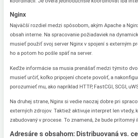
koordinácii. Je oveľa jednoduchšie koordinovať iba in
Nginx
Najväčší rozdiel medzi spôsobom, akým Apache a Nginx
obsah interne. Na spracovanie požiadaviek na dynami
musieť použiť svoj server Nginx v spojení s externým
ho a potom ho pošle späť na server.
Keďže informácie sa musia prenášať medzi týmito dv
musieť určiť, koľko pripojení chcete povoliť, a nakonfi
porozumieť mu, ako napríklad HTTP, FastCGI, SCGI, uW
Na druhej strane, Nginx si vedie naozaj dobre pri sprac
externých zdrojov. Taktiež aktivuje interpret len vtedy, 
zabudovaný v procese. To znamená, že bude prítomný 
Adresáre s obsahom: Distribuovaná vs. ce