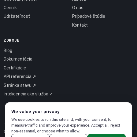
Cenník
O nás
Udržateľnosť
Prípadové štúdie
Kontakt
ZDROJE
Blog
Dokumentácia
Certifikácie
API referencia ↗
Stránka stavu ↗
Inteligencia ako služba ↗
We value your privacy
We use cookies to run this site and, with your consent, to
measure traffic and improve your experience. Accept all, reject
non-essential, or choose what to allow.
© 2026 CloudSigma Holding AG.
Všetky práva vyhradené
.