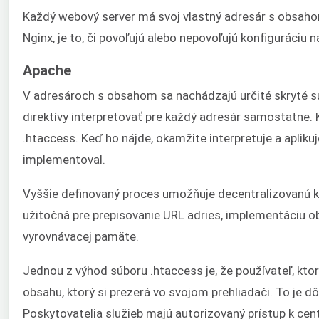
Každý webový server má svoj vlastný adresár s obsaho
Nginx, je to, či povoľujú alebo nepovoľujú konfiguráciu n
Apache
V adresároch s obsahom sa nachádzajú určité skryté súb
direktívy interpretovať pre každý adresár samostatne. 
.htaccess. Keď ho nájde, okamžite interpretuje a aplikuj
implementoval.
Vyššie definovaný proces umožňuje decentralizovanú k
užitočná pre prepisovanie URL adries, implementáciu ob
vyrovnávacej pamäte.
Jednou z výhod súboru .htaccess je, že používateľ, kto
obsahu, ktorý si prezerá vo svojom prehliadači. To je 
Poskytovatelia služieb majú autorizovaný prístup k cent