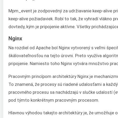
Mpm_event je zodpovedný za udržiavanie keep-alive pr
keep-alive požiadaviek. Robí to tak, že vyhradí vlákno p
dovtedy, kým je pripojenie aktívne. Všetky prichádzajú
Nginx
Na rozdiel od Apache bol Nginx vytvorený s veľmi špecif
škálovateľnosťou na tejto úrovni. Preto využíva algorit
pripojenie. Namiesto toho Nginx vytvára množstvo prac
Pracovným princípom architektúry Nginx je mechanizmus
To znamená, že procesy sú riadené udalosťami a každý p
pracovného procesu sa nachádzajú v slučke udalostí (e
pod týmto konkrétnym pracovným procesom.
Hlavnou výhodou takejto architektúry je, že umožňuje 