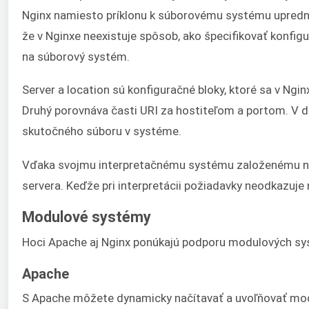
Nginx namiesto príklonu k súborovému systému uprednos
že v Nginxe neexistuje spôsob, ako špecifikovať konfig
na súborový systém.
Server a location sú konfiguračné bloky, ktoré sa v Ngin
Druhý porovnáva časti URI za hostiteľom a portom. V d
skutočného súboru v systéme.
Vďaka svojmu interpretačnému systému založenému na 
servera. Keďže pri interpretácii požiadavky neodkazuje
Modulové systémy
Hoci Apache aj Nginx ponúkajú podporu modulových syst
Apache
S Apache môžete dynamicky načítavať a uvoľňovať modu