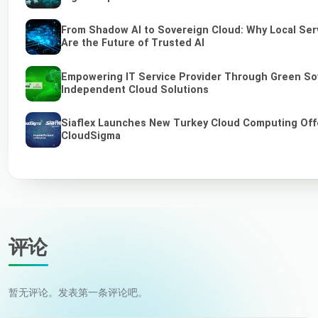
From Shadow AI to Sovereign Cloud: Why Local Ser
Are the Future of Trusted AI
Empowering IT Service Provider Through Green So
Independent Cloud Solutions
Siaflex Launches New Turkey Cloud Computing Off
CloudSigma
评论
暂无评论。发表第一条评论吧。