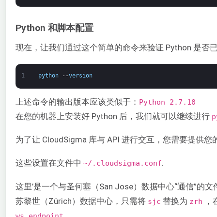
Python 和脚本配置
现在，让我们通过这个简单的命令来验证 Python 是否
1
python
--
version
上述命令的输出版本应该类似于：
Python 2.7.10
在您的机器上安装好 Python 后，我们就可以继续进行
p
为了让 CloudSigma 库与 API 进行交互，您需要提供
这些设置在文件中
.
~/.cloudsigma.conf
这里’是一个与圣何塞（San Jose）数据中心“通信”
苏黎世（Zürich）数据中心，只需将
替换为
，
sjc
zrh
.
ws_endpoint