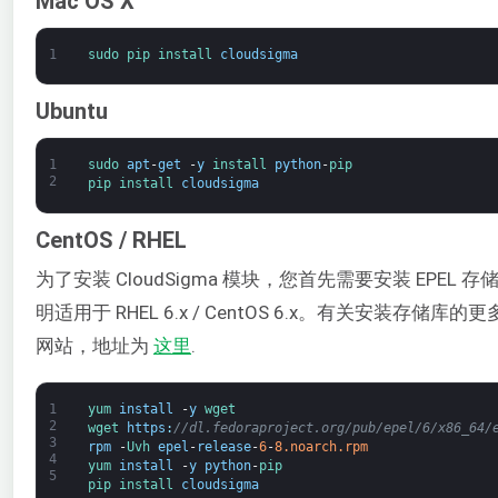
Mac OS X
1
sudo 
pip 
install 
cloudsigma
Ubuntu
1
sudo 
apt
-
get
-
y
install 
python
-
pip
2
pip 
install 
cloudsigma
CentOS / RHEL
为了安装 CloudSigma 模块，您首先需要安装 EPEL 
明适用于 RHEL 6.x / CentOS 6.x。有关安装存储库
网站，地址为
这里
.
1
yum 
install
-
y
wget
2
wget 
https
:
//dl.fedoraproject.org/pub/epel/6/x86_64/
3
rpm
-
Uvh 
epel
-
release
-
6
-
8.noarch.rpm
4
yum 
install
-
y
python
-
pip
5
pip 
install 
cloudsigma