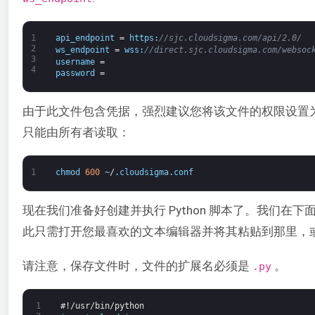
1
api_endpoint
=
https
:
//sjc.cloudsigma.com/api/2.0/
2
ws_endpoint
=
wss
:
//direct.sjc.cloudsigma.com/websoc
3
username
=
4
password
=
由于此文件包含凭据，强烈建议您将该文件的权限设置
只能由所有者读取：
1
chmod
600
~
/
.
cloudsigma
.
conf
现在我们准备好创建并执行 Python 脚本了。我们在
此只需打开您最喜欢的文本编辑器并将其粘贴到那里，
请注意，保存文件时，文件的扩展名必须是
。
.py
1
#!/usr/bin/python