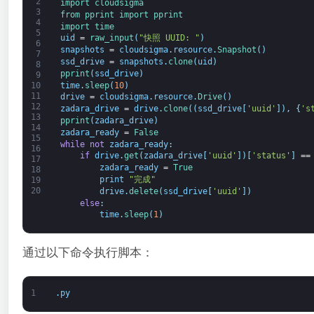
2
import 
cloudsigma
3
from 
pprint 
import 
pprint
4
import 
time
5
uid
=
raw_input
(
"快照 UUID: "
)
6
snapshots
=
cloudsigma
.
resource
.
Snapshot
(
)
7
ssd_drive
=
snapshots
.
clone
(
uid
)
8
pprint
(
ssd_drive
)
9
time
.
sleep
(
10
)
10
11
drive
=
cloudsigma
.
resource
.
Drive
(
)
12
zadara_drive
=
drive
.
clone
(
(
ssd_drive
[
'uuid'
]
)
,
{
's
13
pprint
(
zadara_drive
)
14
zadara_ready
=
False
15
while
not
zadara_ready
:
16
if
drive
.
get
(
zadara_drive
[
'uuid'
]
)
[
'status'
]
==
17
zadara_ready
=
True
18
print
"完成"
19
20
drive
.
delete
(
ssd_drive
[
'uuid'
]
)
else
:
time
.
sleep
(
1
)
通过以下命令执行脚本：
1
.
py