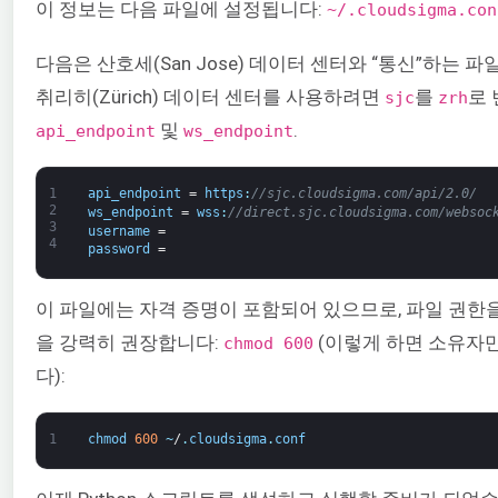
이 정보는 다음 파일에 설정됩니다:
~/.cloudsigma.con
다음은 산호세(San Jose) 데이터 센터와 “통신”하는 
취리히(Zürich) 데이터 센터를 사용하려면
를
로 
sjc
zrh
및
.
api_endpoint
ws_endpoint
1
api_endpoint
=
https
:
//sjc.cloudsigma.com/api/2.0/
2
ws_endpoint
=
wss
:
//direct.sjc.cloudsigma.com/websoc
3
username
=
4
password
=
이 파일에는 자격 증명이 포함되어 있으므로, 파일 권한
을 강력히 권장합니다:
(이렇게 하면 소유자만
chmod 600
다):
1
chmod
600
~
/
.
cloudsigma
.
conf