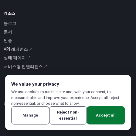
리소스
블로그
문서
인증
API 레퍼런스 ↗
상태 페이지 ↗
서비스형 인텔리전스 ↗
We value your privacy
We use cookies to run this site and, with your consent, to
measure traffic and improve your experience. Accept all, reject
non-essential, or choose what to allow.
© 2026 CloudSigma Holding AG.
모든 권리 보유
.
Reject non-
Manage
Accept all
essential
개인정보처리방침
·
서비스 약관