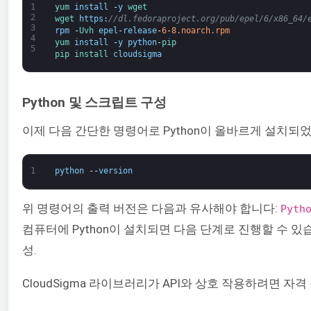
1
yum 
install
-
y
wget
2
wget 
https
:
//dl.fedoraproject.org/pub/epel/6/x86_64/
3
rpm
-
Uvh 
epel
-
release
-
6
-
8.noarch.rpm
4
yum 
install
-
y
python
-
pip
5
pip 
install 
cloudsigma
Python 및 스크립트 구성
이제 다음 간단한 명령어로 Python이 올바르게 설치되
1
python
--
version
위 명령어의 출력 버전은 다음과 유사해야 합니다:
Pyth
컴퓨터에 Python이 설치되면 다음 단계로 진행할 수 있
성.
CloudSigma 라이브러리가 API와 상호 작용하려면 자