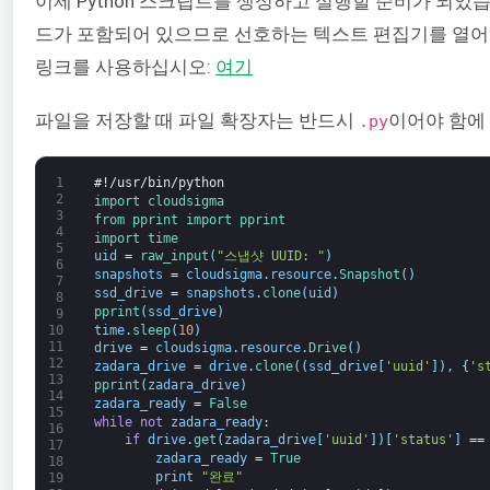
이제 Python 스크립트를 생성하고 실행할 준비가 되었습
드가 포함되어 있으므로 선호하는 텍스트 편집기를 열어
링크를 사용하십시오:
여기
파일을 저장할 때 파일 확장자는 반드시
이어야 함에
.py
1
#!/usr/bin/python
2
import 
cloudsigma
3
from 
pprint 
import 
pprint
4
import 
time
5
uid
=
raw_input
(
"스냅샷 UUID: "
)
6
snapshots
=
cloudsigma
.
resource
.
Snapshot
(
)
7
ssd_drive
=
snapshots
.
clone
(
uid
)
8
pprint
(
ssd_drive
)
9
time
.
sleep
(
10
)
10
11
drive
=
cloudsigma
.
resource
.
Drive
(
)
12
zadara_drive
=
drive
.
clone
(
(
ssd_drive
[
'uuid'
]
)
,
{
's
13
pprint
(
zadara_drive
)
14
zadara_ready
=
False
15
while
not
zadara_ready
:
16
if
drive
.
get
(
zadara_drive
[
'uuid'
]
)
[
'status'
]
==
17
zadara_ready
=
True
18
print
"완료"
19