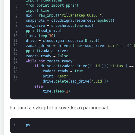
import 
cloudsigma
3
from 
pprint 
import 
pprint
4
import 
time
5
uid
=
raw_input
(
"Pillanatkép UUID: "
)
6
snapshots
=
cloudsigma
.
resource
.
Snapshot
(
)
7
ssd_drive
=
snapshots
.
clone
(
uid
)
8
pprint
(
ssd_drive
)
9
time
.
sleep
(
10
)
10
11
drive
=
cloudsigma
.
resource
.
Drive
(
)
12
zadara_drive
=
drive
.
clone
(
(
ssd_drive
[
'uuid'
]
)
,
{
's
13
pprint
(
zadara_drive
)
14
zadara_ready
=
False
15
while
not
zadara_ready
:
16
if
drive
.
get
(
zadara_drive
[
'uuid'
]
)
[
'status'
]
==
17
zadara_ready
=
True
18
print
"Kész"
19
20
drive
.
delete
(
ssd_drive
[
'uuid'
]
)
else
:
time
.
sleep
(
1
)
Futtasd a szkriptet a következő paranccsal:
1
.
py