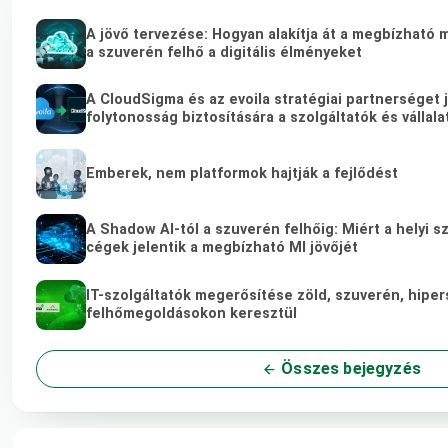
A jövő tervezése: Hogyan alakítja át a megbízható 
a szuverén felhő a digitális élményeket
A CloudSigma és az evoila stratégiai partnerséget 
folytonosság biztosítására a szolgáltatók és vállal
Emberek, nem platformok hajtják a fejlődést
A Shadow AI-tól a szuverén felhőig: Miért a helyi s
cégek jelentik a megbízható MI jövőjét
IT-szolgáltatók megerősítése zöld, szuverén, hipe
felhőmegoldásokon keresztül
Összes bejegyzés