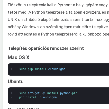
Először is telepítenie kell a Pythont a helyi gépére vag
tette meg. A Python telepítése általában egyszerű, és
UNIX disztribúció alapértelmezés szerint tartalmaz egy 
néhány Windows-os számítógépen már előre telepítve 
rövid áttekintés a Python telepítéséről a különböző op
Telepítés operációs rendszer szerint
Mac OS X
1
sudo 
pip 
install 
cloudsigma
Ubuntu
1
sudo 
apt
-
get
-
y
install 
python
-
pip
2
pip 
install 
cloudsigma