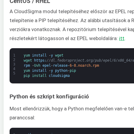
CentOS / RHEL
A CloudSigma modul telepítéséhez először az EPEL rep
telepítenie a PIP telepítéséhez. Az alábbi utasítások a 
verziókra vonatkoznak. A repozitórium telepítésével k
részletekért látogasson el az EPEL weboldalára:
itt
.
1
yum 
install
-
y
wget
2
wget 
https
:
//dl.fedoraproject.org/pub/epel/6/x86_64/
3
rpm
-
Uvh 
epel
-
release
-
6
-
8.noarch.rpm
4
yum 
install
-
y
python
-
pip
5
pip 
install 
cloudsigma
Python és szkript konfiguráció
Most ellenőrizzük, hogy a Python megfelelően van-e te
paranccsal: