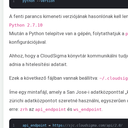
1
python
--
version
A fenti parancs kimeneti verziójának hasonlónak kell le
Python 2.7.10
Miután a Python telepítve van a gépén, folytathatjuk a
p
konfigurációjával.
Ahhoz, hogy a CloudSigma könyvtár kommunikálni tudjon
adnia a hitelesítési adatait.
Ezek a következő fájlban vannak beállítva:
~/.cloudsig
Íme egy mintafájl, amely a San Jose-i adatközponttal „
zürichi adatközpontot szeretné használni, egyszerűen c
erre:
az
és
.
zrh
api_endpoint
ws_endpoint
1
api_endpoint
=
https
:
//sjc.cloudsigma.com/api/2.0/