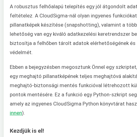
A robusztus felhőalapú telepítés egy jól átgondolt ada
feltételez. A CloudSigma-nál olyan ingyenes funkciókat 
pillanatképek készítése (snapshotting), valamint a több
lehetőség van egy kiváló adatkezelési keretrendszer b
biztosítja a felhőben tárolt adatok elérhetőségének és
védelmét.
Ebben a bejegyzésben megosztunk Önnel egy szkriptet,
egy meghajtó pillanatképének teljes meghajtóvá alakítá
meghajtó-biztonsági mentés funkcióval létrehozott kül
pontok mentésére. Ez a funkció egy Python-szkript seg
amely az ingyenes CloudSigma Python könyvtárat használ
innen
).
Kezdjük is el!