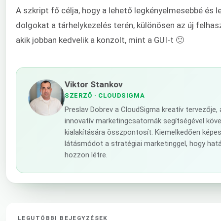
A szkript fő célja, hogy a lehető legkényelmesebbé és 
dolgokat a tárhelykezelés terén, különösen az új felha
akik jobban kedvelik a konzolt, mint a GUI-t 🙂
Viktor Stankov
SZERZŐ
· CLOUDSIGMA
Preslav Dobrev a CloudSigma kreatív tervezője
innovatív marketingcsatornák segítségével követ
kialakítására összpontosít. Kiemelkedően képe
látásmódot a stratégiai marketinggel, hogy ha
hozzon létre.
LEGUTÓBBI BEJEGYZÉSEK