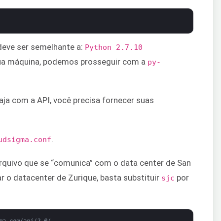
deve ser semelhante a:
Python 2.7.10
sua máquina, podemos prosseguir com a
py-
aja com a API, você precisa fornecer suas
.
udsigma.conf
rquivo que se “comunica” com o data center de San
ar o datacenter de Zurique, basta substituir
por
sjc
ma.com/api/2.0/