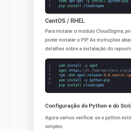
1
sudo 
apt
-
get
-
y
install 
python
-
pip
2
pip 
install 
cloudsigma
CentOS / RHEL
Para instalar o módulo CloudSigma, pri
poder instalar o PIP. As instruções aba
detalhes sobre a instalação do reposit
1
yum 
install
-
y
wget
2
wget 
https
:
//dl.fedoraproject.org/p
3
rpm
-
Uvh 
epel
-
release
-
6
-
8.noarch.rp
4
yum 
install
-
y
python
-
pip
5
pip 
install 
cloudsigma
Configuração do Python e do Scri
Agora vamos verificar se o python es
simples: