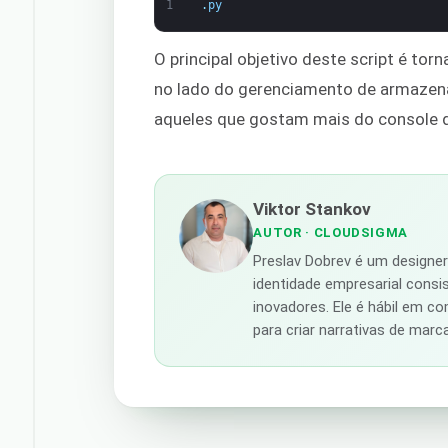
1
.
py
O principal objetivo deste script é tor
no lado do gerenciamento de armazena
aqueles que gostam mais do console d
Viktor Stankov
AUTOR
· CLOUDSIGMA
Preslav Dobrev é um designe
identidade empresarial consi
inovadores. Ele é hábil em c
para criar narrativas de mar