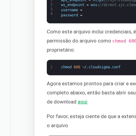
2
ws_endpoint
=
wss
:
//direct.sjc.clou
3
username
=
4
password
=
Como este arquivo inclui credenciais,
permissão do arquivo como
chmod 60
proprietário:
1
chmod
600
~
/
.
cloudsigma
.
conf
Agora estamos prontos para criar e ex
completo abaixo, então basta abrir seu e
de download
aqui
Por favor, esteja ciente de que a exte
o arquivo.