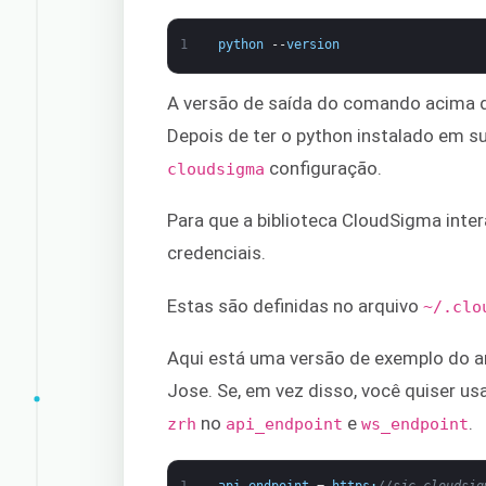
1
python
--
version
A versão de saída do comando acima 
Depois de ter o python instalado em 
configuração.
cloudsigma
Para que a biblioteca CloudSigma inter
credenciais.
Estas são definidas no arquivo
~/.clo
Aqui está uma versão de exemplo do a
Jose. Se, em vez disso, você quiser us
no
e
.
zrh
api_endpoint
ws_endpoint
1
api_endpoint
=
https
:
//sjc.cloudsig