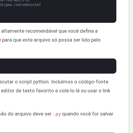
dsigma.com/websocket
 é altamente recomendável que você defina a
para que este arquivo só possa ser lido pelo
0
ecutar o script python. Incluímos o código-fonte
ditor de texto favorito e colá-lo lá ou usar o link
nsão do arquivo deve ser
quando você for salvar
.py