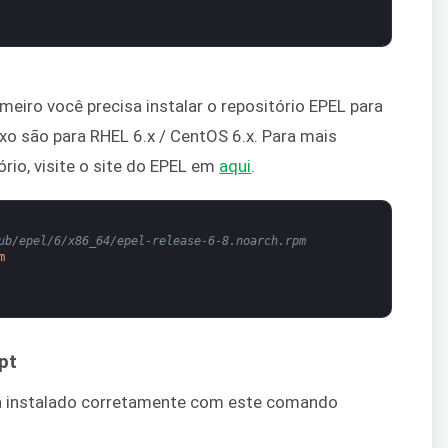
meiro você precisa instalar o repositório EPEL para
ixo são para RHEL 6.x / CentOS 6.x. Para mais
ório, visite o site do EPEL em
aqui
.
ub/epel/6/x86_64/epel-release-6-8.noarch.rpm
m
pt
tá instalado corretamente com este comando