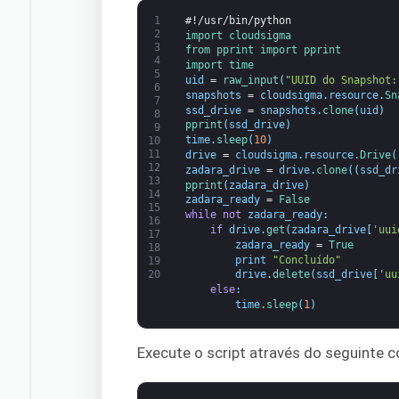
1
#!/usr/bin/python
2
import 
cloudsigma
3
from 
pprint 
import 
pprint
4
import 
time
5
uid
=
raw_input
(
"UUID do Snapshot:
6
snapshots
=
cloudsigma
.
resource
.
Sn
7
ssd_drive
=
snapshots
.
clone
(
uid
)
8
pprint
(
ssd_drive
)
9
time
.
sleep
(
10
)
10
11
drive
=
cloudsigma
.
resource
.
Drive
(
12
zadara_drive
=
drive
.
clone
(
(
ssd_dr
13
pprint
(
zadara_drive
)
14
zadara_ready
=
False
15
while
not
zadara_ready
:
16
if
drive
.
get
(
zadara_drive
[
'uui
17
zadara_ready
=
True
18
print
"Concluído"
19
20
drive
.
delete
(
ssd_drive
[
'uu
else
:
time
.
sleep
(
1
)
Execute o script através do seguinte 