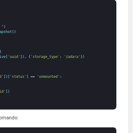
 "
)
apshot
(
)
)
ive
[
'uuid'
]
)
,
{
'storage_type'
:
'zadara'
}
)
d'
]
)
[
'status'
]
==
'unmounted'
:
id'
]
)
comando: