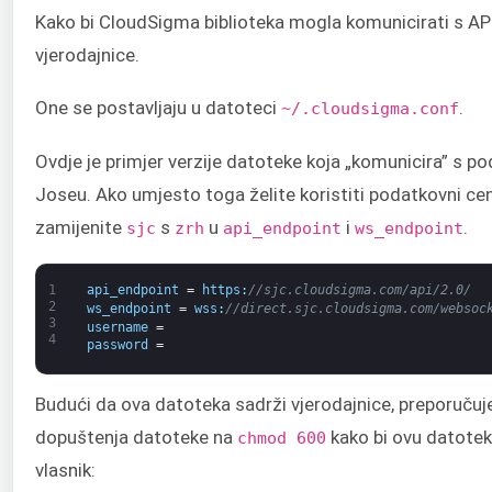
Kako bi CloudSigma biblioteka mogla komunicirati s API
vjerodajnice.
One se postavljaju u datoteci
.
~/.cloudsigma.conf
Ovdje je primjer verzije datoteke koja „komunicira” s 
Joseu. Ako umjesto toga želite koristiti podatkovni ce
zamijenite
s
u
i
.
sjc
zrh
api_endpoint
ws_endpoint
1
api_endpoint
=
https
:
//sjc.cloudsigma.com/api/2.0/
2
ws_endpoint
=
wss
:
//direct.sjc.cloudsigma.com/websoc
3
username
=
4
password
=
Budući da ova datoteka sadrži vjerodajnice, preporučuj
dopuštenja datoteke na
kako bi ovu datote
chmod 600
vlasnik: