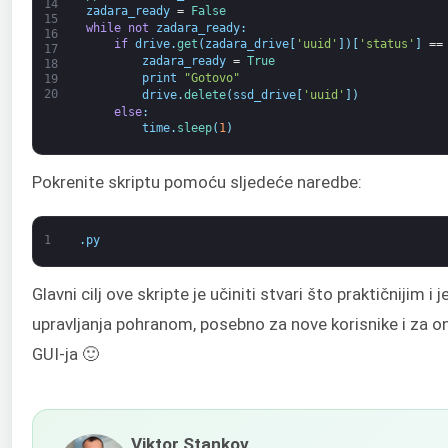
14
zadara_ready
=
False
15
while
not
zadara_ready
:
16
if
drive
.
get
(
zadara_drive
[
'uuid'
]
)
[
'status'
]
==
17
zadara_ready
=
True
18
print
"Gotovo"
19
20
drive
.
delete
(
ssd_drive
[
'uuid'
]
)
else
:
time
.
sleep
(
1
)
Pokrenite skriptu pomoću sljedeće naredbe:
1
.
py
Glavni cilj ove skripte je učiniti stvari što praktičnijim i
upravljanja pohranom, posebno za nove korisnike i za on
GUI-ja 🙂
Viktor Stankov