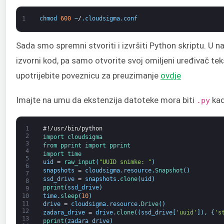
1
chmod
600
~
/
.
cloudsigma
.
conf
Sada smo spremni stvoriti i izvršiti Python skriptu. U n
izvorni kod, pa samo otvorite svoj omiljeni uređivač teks
upotrijebite poveznicu za preuzimanje
ovdje
Imajte na umu da ekstenzija datoteke mora biti
kad
.py
1
#!/usr/bin/python
2
import 
cloudsigma
3
from 
pprint 
import 
pprint
4
import 
time
5
uid
=
raw_input
(
"UUID snimke: "
)
6
snapshots
=
cloudsigma
.
resource
.
Snapshot
(
)
7
ssd_drive
=
snapshots
.
clone
(
uid
)
8
pprint
(
ssd_drive
)
9
time
.
sleep
(
10
)
10
11
drive
=
cloudsigma
.
resource
.
Drive
(
)
12
zadara_drive
=
drive
.
clone
(
(
ssd_drive
[
'uuid'
]
)
,
{
's
13
pprint
(
zadara_drive
)