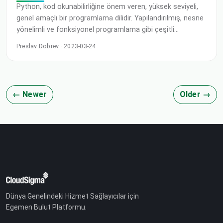
Python, kod okunabilirliğine önem veren, yüksek seviyeli,
genel amaçlı bir programlama dilidir. Yapılandırılmış, nesne
yönelimli ve fonksiyonel programlama gibi çeşitli
programlama paradigmalarını destekler. Kapsamlı
Preslav Dobrev · 2023-03-24
standart kütüphanesi sayesinde Python, sıklıkla “pilleri
dahil” olarak tanımlanır. Bu kılavuzda, bir dizeden boşlukları
kaldırmanın çeşitli yollarını öğreneceğiz.
← Newer
Older →
Dünya Genelindeki Hizmet Sağlayıcılar için
Egemen Bulut Platformu.