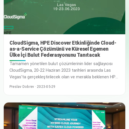
CloudSigma, HPE Discover Etkinliğinde Cloud-
as-a-Service Çözümünü ve Küresel Egemen
Ülke İçi Bulut Federasyonunu Tanıtacak
Tamamen yönetilen bulut çözümlerinin lider sağlayıcısı
CloudSigma, 20-22 Haziran 2023 tarihleri arasında Las
Vegas'ta gerçekleştirilecek olan ve merakla beklenen HPE
Discover etkinliğine katılımını duyurmaktan heyecan
Preslav Dobrev · 2023-05-29
duyuyor. Etkinlikte CloudSigma, federe egemen ülke içi
bulutlardan oluşan küresel ağından yararlanarak benzersiz
cloud-as-a-service çözümünü sunacak. HPE Discover, yıllık
bir teknoloji etkinliğidir ve b