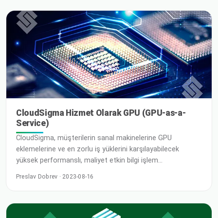
için grafik işlem birimlerinin (GPU'lar) muazzam gücünden
yararlanmalarını sağlıyor. Bununla
CloudSigma Hizmet Olarak GPU (GPU-as-a-
Service)
CloudSigma, müşterilerin sanal makinelerine GPU
eklemelerine ve en zorlu iş yüklerini karşılayabilecek
yüksek performanslı, maliyet etkin bilgi işlem
kullanmalarına olanak tanır. CloudSigma'nın GPU
Preslav Dobrev · 2023-08-16
sunumunun merkezinde, HPC, AI ve veri analitiği için
optimize edilmiş NVIDIA A100 Tensor Core GPU yer alır.
A100, NVIDIA TESLA V100'den daha yüksek performans
gösterir ve AI uygulamalarının tam olarak yararlanabileceği