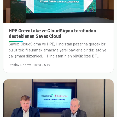
HPE GreenLake ve CloudSigma tarafından
desteklenen Savex Cloud
Savex, CloudSigma ve HPE, Hindistan pazarına gerçek bir
bulut teklifi sunmak amacıyla yerel bayilerle bir dizi atölye
çalışması düzenledi. Hindistan'ın en büyük özel BT
dağıtım şirketi olan Savex Technologies Pvt Ltd, basit,
Preslav Dobrev · 2023-05-19
satıcı bağımlılığı olmayan, yüksek performanslı, son
derece dayanıklı, değiştirilmemiş ve uyumlu bir hizmet
sunmak üzere HPE / Cloudsigma'nın federe, egemen, ülke
içi bulutlardan oluşan küresel ağına katıldı.