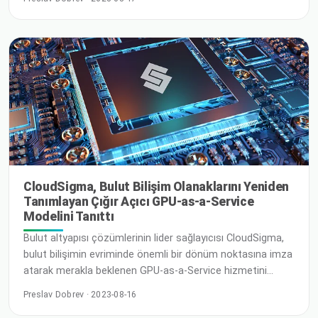
Esnek ve yüksek performanslı bulut çözümlerinin lider
sağlayıcısı CloudSigma, Cardiff, Birleşik Krallık'taki yeni
bulut lokasyonunun açılışını duyurmaktan memnuniyet
duyar. Bu stratejik genişleme, iş birli
CloudSigma, Bulut Bilişim Olanaklarını Yeniden
Tanımlayan Çığır Açıcı GPU-as-a-Service
Modelini Tanıttı
Bulut altyapısı çözümlerinin lider sağlayıcısı CloudSigma,
bulut bilişimin evriminde önemli bir dönüm noktasına imza
atarak merakla beklenen GPU-as-a-Service hizmetini
resmi olarak başlattı. Bu yenilikçi çözüm, işletmelerin ve
Preslav Dobrev · 2023-08-16
araştırmacıların benzersiz performans, verimlilik ve yenilik