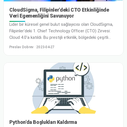
CloudSigma, Filipinler'deki CTO Etkinliğinde
Veri Egemenliğini Savunuyor
Lider bir küresel genel bulut sağlayıcısı olan CloudSigma,
Filipinler'deki 1. Chief Technology Officer (CTO) Zirvesi:
Cloud 4.0'a katıldı. Bu prestijli etkinlik, bölgedeki çeşitli
sektörlerden üst düzey teknoloji yöneticilerini ve liderlerini
Preslav Dobrev · 2023-04-27
ufuk açıcı bir ağ kurma ve bilgi paylaşımı günü için bir
araya getirmeyi amaçladı. CloudSigma'nın Asya-Pasifik
pazarında büyüyen varlığıyla birlikte, CTO etkinliği bir
Python'da Boşlukları Kaldırma