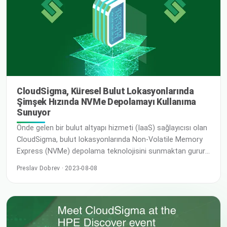
yeni özelliklere sahiptir… Devamını Oku
CloudSigma, Küresel Bulut Lokasyonlarında
Şimşek Hızında NVMe Depolamayı Kullanıma
Sunuyor
Önde gelen bir bulut altyapı hizmeti (IaaS) sağlayıcısı olan
CloudSigma, bulut lokasyonlarında Non-Volatile Memory
Express (NVMe) depolama teknolojisini sunmaktan gurur
duyar. Bu stratejik yükseltme, CloudSigma'nın değerli
Preslav Dobrev · 2023-08-08
müşterilerine üstün performans ve benzersiz kullanıcı
deneyimleri sunma taahhüdünde önemli bir dönüm
noktasını temsil ediyor. Son müşteriler depolamayı
Frankfurt a'da kullanabilir