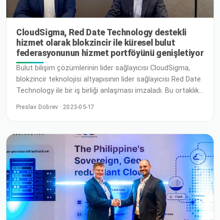
CloudSigma, Red Date Technology destekli
hizmet olarak blokzincir ile küresel bulut
federasyonunun hizmet portföyünü genişletiyor
Bulut bilişim çözümlerinin lider sağlayıcısı CloudSigma,
blokzincir teknolojisi altyapısının lider sağlayıcısı Red Date
Technology ile bir iş birliği anlaşması imzaladı. Bu ortaklık,
yönetilen hizmet olarak blokzinciri; ABD, Meksika, Birleşik
Preslav Dobrev · 2023-05-17
Krallık, Almanya, İsviçre, İsveç, Mısır, Suudi Arabistan,
Hindistan ve Filipinler'i içeren CloudSigma bulut
konumlarının tüm ağına getirecek.