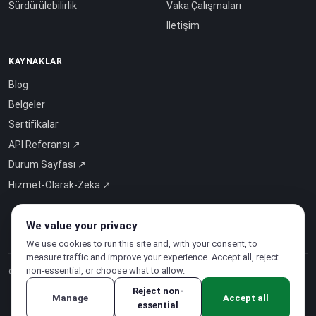
Sürdürülebilirlik
Vaka Çalışmaları
İletişim
KAYNAKLAR
Blog
Belgeler
Sertifikalar
API Referansı ↗
Durum Sayfası ↗
Hizmet-Olarak-Zeka ↗
We value your privacy
We use cookies to run this site and, with your consent, to
measure traffic and improve your experience. Accept all, reject
non-essential, or choose what to allow.
© 2026 CloudSigma Holding AG.
Tüm hakları saklıdır
.
Reject non-
Manage
Accept all
essential
Gizlilik Politikası
·
Hizmet Şartları