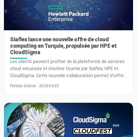
Siaflex lance une nouvelle offre de cloud
computing en Turquie, propulsée par HPE et
CloudSigma
Les clients peuvent profiter de la plateforme de services
cloud sécurisée et intuitive fournie par Siaflex, HPE et
CloudSigma. Cette nouvelle collaboration permet d'offrir
des services d'informatique souveraine locale pour
Preslav Dobrev · 2024-05-23
l'économie en plein essor de la Turquie, sous la juridiction
et la protection des données exclusivement turques.
Mexico – 16 mai 2024 – Lors de la CloudSigma Global
Partners Conference, Robert Jenkin, PDG de
CloudSigma, et…