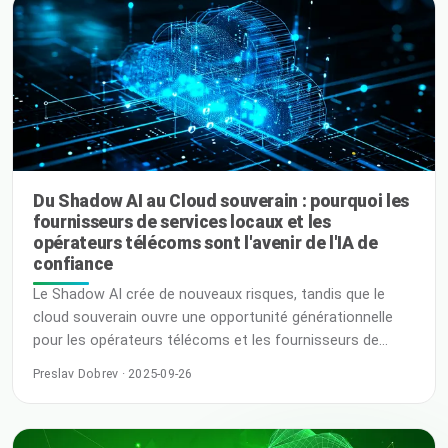
tardives, une chose est devenue plus claire que jamais :
pour … Lire la suite
Du Shadow AI au Cloud souverain : pourquoi les
fournisseurs de services locaux et les
opérateurs télécoms sont l'avenir de l'IA de
confiance
Le Shadow AI crée de nouveaux risques, tandis que le
cloud souverain ouvre une opportunité générationnelle
pour les opérateurs télécoms et les fournisseurs de
services. Découvrez pourquoi la confiance, l'expertise
Preslav Dobrev · 2025-09-26
locale et la collaboration mondiale sont les clés de
l'avenir de l'IA et du cloud. La confiance au cœur de la
transition numérique Les secteurs du cloud et des