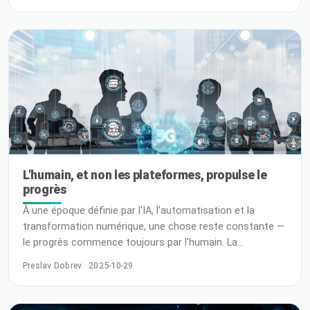
pour aider les fournisseurs de services et les entreprises
à maintenir la continuité VMware face aux changements
importants de l'écosystème VMware. Ce partenariat
répond à la demande croissante des clients qui
cherchent à protéger les V
L'humain, et non les plateformes, propulse le
progrès
À une époque définie par l'IA, l'automatisation et la
transformation numérique, une chose reste constante —
le progrès commence toujours par l'humain. La
technologie évolue vite — mais c'est l'humain qui la fait
Preslav Dobrev · 2025-10-29
avancer Je viens de rentrer d'un voyage d'affaires — et je
m'apprête à repartir bientôt. Quelque part entre les
aéroports, les réunions et les séances de planification