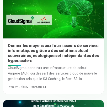
télécommunications sont à la croisée des chemins. Lors
de récentes conversations avec des partenaires et… Lire
la suite
Donner les moyens aux fournisseurs de services
informatiques grâce à des solutions cloud
souveraines, écologiques et indépendantes des
hyperscalers
CloudSigma construit une infrastructure de calcul
Ampere (ACF) qui dessert des services cloud de nouvelle
génération tels que le S3 Caching, le Fast S3, la
virtualisation KVM ARM / les applications Cloud Native et
Preslav Dobrev · 2025-08-14
une infrastructure de données de nouvelle génération
pour les plateformes IoT, le SaaS intelligent et les
applications BI en temps réel. Profil client Conçus pour un
cloud computing durable, les processeurs Cloud Native