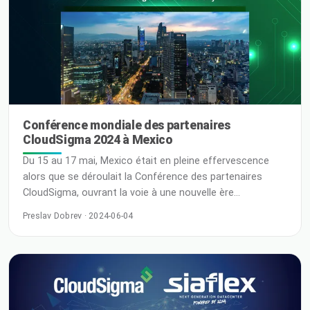
d'Ampere Computing présentent une conception
monothread et multicœur t
Conférence mondiale des partenaires
CloudSigma 2024 à Mexico
Du 15 au 17 mai, Mexico était en pleine effervescence
alors que se déroulait la Conférence des partenaires
CloudSigma, ouvrant la voie à une nouvelle ère
d'innovation et de collaboration dans le monde du cloud
Preslav Dobrev · 2024-06-04
computing. Au cœur de l'atmosphère vibrante de l'un des
centres culturels d'Amérique latine, des leaders de
l'industrie, des passionnés de technologie et des
entreprises avant-gardistes se sont réunis pour explorer
les dernières tendances et évolutions