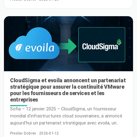
futuriste ; c'est un partenaire de conception actif, un
accélérateur de créativité et un facteur clé pour toute
organisation développant des produits numériques. À
mesure que l'IA s'intègre davantage dans nos flux de
travail, une nouvelle question se pose : comment … R
CloudSigma et evoila annoncent un partenariat
stratégique pour assurer la continuité VMware
pour les fournisseurs de services et les
entreprises
Sofia – 12 janvier 2025 – CloudSigma, un fournisseur
mondial d'infrastructures cloud souveraines, a annoncé
aujourd'hui un partenariat stratégique avec evoila, un
spécialiste de VMware et fournisseur de services gérés,
Preslav Dobrev · 2026-01-12