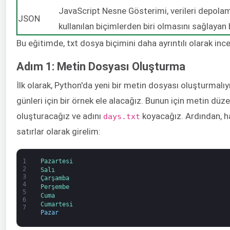
JavaScript Nesne Gösterimi, verileri depola
JSON
kullanılan biçimlerden biri olmasını sağlayan b
Bu eğitimde, txt dosya biçimini daha ayrıntılı olarak inc
Adım 1: Metin Dosyası Oluşturma
İlk olarak, Python'da yeni bir metin dosyası oluşturmalı
günleri için bir örnek ele alacağız. Bunun için metin düze
oluşturacağız ve adını
koyacağız. Ardından, ha
days.txt
satırlar olarak girelim:
1
Pazartesi
2
Salı
3
Çarşamba
4
Perşembe
5
Cuma
6
Cumartesi
7
Pazar