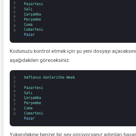
3
Pazartesi
4
Salı
5
Çarşamba
6
Perşembe
7
Cuma
8
Cumartesi
9
Pazar
Kodunuzu kontrol etmek için şu yeni dosyayı açacaksın
aşağıdakileri göreceksiniz:
1
Haftanın 
Günleri
the 
Week
2
3
Pazartesi
4
Salı
5
Çarşamba
6
Perşembe
7
Cuma
8
Cumartesi
9
Pazar
Yukarıdakine benzer bir şey görüyorsanız adımları başa