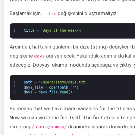
Başlamak için,
değişkenini oluşturmalıyız:
title
1
title
=
'Days of the Week\n'
Ardından, haftanın günlerini bir dize (string) değişken
değişkene
adı verilecek. Yukarıdaki adımlarda ku
days
edeceğiz. Dosyayı okuma modunda açacağız ve çıktıyı 
1
path
=
'/users/sammy/days.txt'
2
days_file
=
open
(
path
,
'r'
)
3
days
=
days_file
.
read
(
)
Bu means that we have made variables for the title as w
Now we can write the file itself. The first step is to spe
directory
dizinini kullanarak dosya kon
/users/sammy/