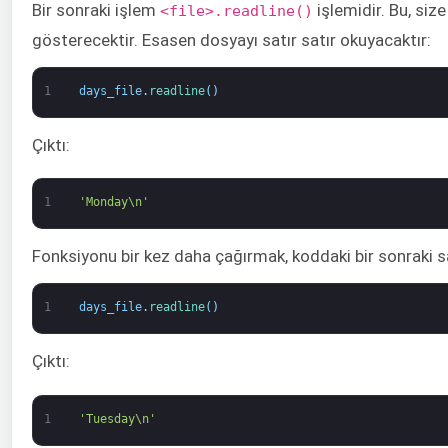
Bir sonraki işlem
işlemidir. Bu, size
<file>.readline()
gösterecektir. Esasen dosyayı satır satır okuyacaktır:
1
days_file
.
readline
(
)
Çıktı:
1
'Monday\n'
Fonksiyonu bir kez daha çağırmak, koddaki bir sonraki sat
1
days_file
.
readline
(
)
Çıktı:
1
'Tuesday\n'