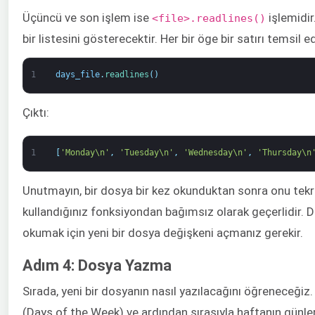
Üçüncü ve son işlem ise
işlemidir
<file>.readlines()
bir listesini gösterecektir. Her bir öge bir satırı temsil e
1
days_file
.
readlines
(
)
Çıktı:
1
[
'Monday\n'
,
'Tuesday\n'
,
'Wednesday\n'
,
'Thursday\n
Unutmayın, bir dosya bir kez okunduktan sonra onu tek
kullandığınız fonksiyondan bağımsız olarak geçerlidir. D
okumak için yeni bir dosya değişkeni açmanız gerekir.
Adım 4: Dosya Yazma
Sırada, yeni bir dosyanın nasıl yazılacağını öğreneceği
(Days of the Week) ve ardından sırasıyla haftanın günler