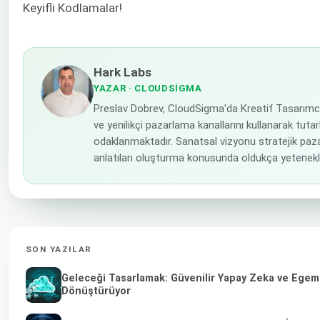
Keyifli Kodlamalar!
Hark Labs
YAZAR
· CLOUDSIGMA
Preslav Dobrev, CloudSigma'da Kreatif Tasarımc
ve yenilikçi pazarlama kanallarını kullanarak tuta
odaklanmaktadır. Sanatsal vizyonu stratejik paz
anlatıları oluşturma konusunda oldukça yetenekli
SON YAZILAR
Geleceği Tasarlamak: Güvenilir Yapay Zeka ve Egemen
Dönüştürüyor