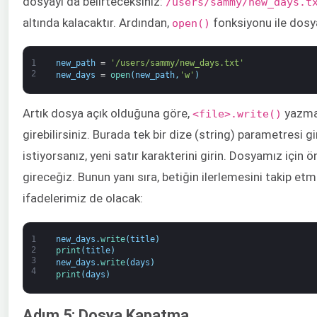
dosyayı da belirteceksiniz:
/users/sammy/new_days.t
altında kalacaktır. Ardından,
fonksiyonu ile dosy
open()
1
new_path
=
'/users/sammy/new_days.txt'
2
new_days
=
open
(
new_path
,
'w'
)
Artık dosya açık olduğuna göre,
yazma 
<file>.write()
girebilirsiniz. Burada tek bir dize (string) parametresi g
istiyorsanız, yeni satır karakterini girin. Dosyamız için 
gireceğiz. Bunun yanı sıra, betiğin ilerlemesini takip etm
ifadelerimiz de olacak:
1
new_days
.
write
(
title
)
2
print
(
title
)
3
new_days
.
write
(
days
)
4
print
(
days
)
Adım 5: Dosya Kapatma