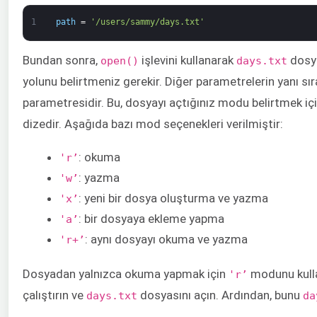
1
path
=
'/users/sammy/days.txt'
Bundan sonra,
işlevini kullanarak
dosya
open()
days.txt
yolunu belirtmeniz gerekir. Diğer parametrelerin yanı s
parametresidir. Bu, dosyayı açtığınız modu belirtmek için
dizedir. Aşağıda bazı mod seçenekleri verilmiştir:
: okuma
'r’
: yazma
'w’
: yeni bir dosya oluşturma ve yazma
'x’
: bir dosyaya ekleme yapma
'a’
: aynı dosyayı okuma ve yazma
'r+’
Dosyadan yalnızca okuma yapmak için
modunu kull
'r’
çalıştırın ve
dosyasını açın. Ardından, bunu
days.txt
da