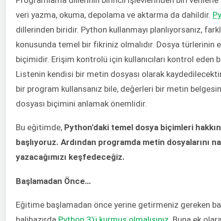
veri yazma, okuma, depolama ve aktarma da dahildir.
P
dillerinden biridir. Python kullanmayı planlıyorsanız, fark
konusunda temel bir fikriniz olmalıdır. Dosya türlerinin 
biçimidir. Erişim kontrolü için kullanıcıları kontrol ede
Listenin kendisi bir metin dosyası olarak kaydedilecektir. 
bir program kullansanız bile, değerleri bir metin belges
dosyası biçimini anlamak önemlidir.
Bu eğitimde,
Python'daki temel dosya biçimleri hakkında
başlıyoruz. Ardından programda metin dosyalarını na
yazacağımızı keşfedeceğiz.
Başlamadan Önce…
Eğitime başlamadan önce yerine getirmeniz gereken bazı 
halihazırda
Python 3'ü kurmuş olmalısınız
. Buna ek olar