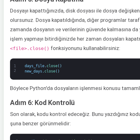
Dosyayı kapattığınızda, disk dosyası ile dosya değişken
olursunuz. Dosya kapatıldığında, diğer programlar tarafınd
zamanda dosyanın ve verilerinin güvende kalmasına da y
işlem yapmayı bitirdiğinizde her zaman dosyaları kapa
fonksiyonunu kullanabilirsiniz:
<file>.close()
1
days_file
.
close
(
)
2
new_days
.
close
(
)
Böylece Python'da dosyaların işlenmesi konusu tamaml
Adım 6: Kod Kontrolü
Son olarak, kodu kontrol edeceğiz. Bunu yazdığınız kod
şuna benzer görünmelidir: