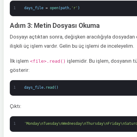
1
days_file
=
open
(
path
,
'r'
)
Adım 3: Metin Dosyası Okuma
Dosyayı açtıktan sonra, değişken aracılığıyla dosyadan
ilişkili üç işlem vardır. Gelin bu üç işlemi de inceleyelim.
İlk işlem
işlemidir. Bu işlem, dosyanın tü
<file>.read()
gösterir:
1
days_file
.
read
(
)
Çıktı:
1
'Monday\nTuesday\nWednesday\nThursday\nFriday\nSatur