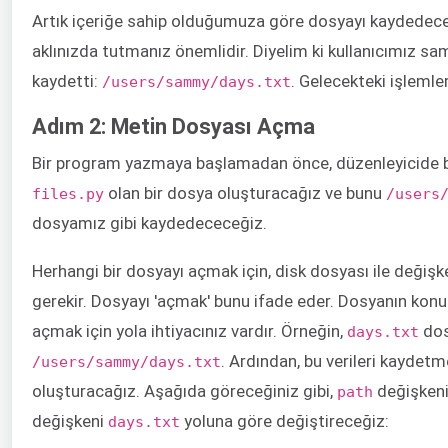
Artık içeriğe sahip olduğumuza göre dosyayı kaydedece
aklınızda tutmanız önemlidir. Diyelim ki kullanıcımız sa
kaydetti:
. Gelecekteki işlemle
/users/sammy/days.txt
Adım 2: Metin Dosyası Açma
Bir program yazmaya başlamadan önce, düzenleyicide bi
olan bir dosya oluşturacağız ve bunu
files.py
/users
dosyamız gibi kaydedececeğiz.
Herhangi bir dosyayı açmak için, disk dosyası ile değiş
gerekir. Dosyayı 'açmak' bunu ifade eder. Dosyanın konumu
açmak için yola ihtiyacınız vardır. Örneğin,
dos
days.txt
. Ardından, bu verileri kaydetme
/users/sammy/days.txt
oluşturacağız. Aşağıda göreceğiniz gibi,
değişken
path
değişkeni
yoluna göre değiştireceğiz:
days.txt