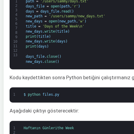
1
path
=
'/users/sammy/days.txt'
2
days_file
=
open
(
path
,
'r'
)
3
days
=
days_file
.
read
(
)
4
new_path
=
'/users/sammy/new_days.txt'
5
new_days
=
open
(
new_path
,
'w'
)
6
title
=
'Days of the Week\n'
7
new_days
.
write
(
title
)
8
print
(
title
)
9
new_days
.
write
(
days
)
10
11
print
(
days
)
12
13
days_file
.
close
(
)
new_days
.
close
(
)
Kodu kaydettikten sonra Python betiğini çalıştırmanız ge
1
$
python 
files
.
py
Aşağıdaki çıktıyı gösterecektir:
1
Haftanın 
Günleri
the 
Week
2