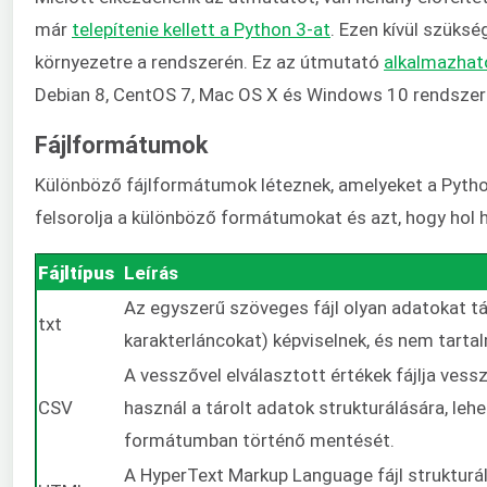
már
telepítenie kellett a Python 3-at
. Ezen kívül szüks
környezetre a rendszerén. Ez az útmutató
alkalmazható
Debian 8, CentOS 7, Mac OS X és Windows 10 rendszer
Fájlformátumok
Különböző fájlformátumok léteznek, amelyeket a Pytho
felsorolja a különböző formátumokat és azt, hogy hol 
Fájltípus
Leírás
Az egyszerű szöveges fájl olyan adatokat tá
txt
karakterláncokat) képviselnek, és nem tart
A vesszővel elválasztott értékek fájlja vess
CSV
használ a tárolt adatok strukturálására, leh
formátumban történő mentését.
A HyperText Markup Language fájl strukturált