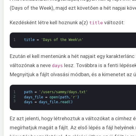
(Days of the Week), majd ezt követően a hét napjai köv
Kezdésként létre kell hoznunk a(z)
változót:
title
1
title
=
'Days of the Week\n'
Ezután el kell mentenünk a hét napjait egy karakterlán
változónak a neve
lesz. Továbbra is a fenti lépés
days
Megnyitjuk a fájlt olvasási módban, és a kimenetet az 
1
path
=
'/users/sammy/days.txt'
2
days_file
=
open
(
path
,
'r'
)
3
days
=
days_file
.
read
(
)
Ez azt jelenti, hogy létrehoztuk a változókat a címhez 
megírhatjuk magát a fájlt. Az első lépés a fájl helyén