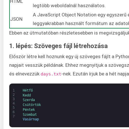
HTML
legtöbb weboldalnál használatos.
A JavaScript Object Notation egy egyszerű 
JSON
leggyakrabban használt formátum az adatok 
Ebben az útmutatóban részletesebben is megvizsgáljuk
1. lépés: Szöveges fájl létrehozása
Először létre kell hoznunk egy új szöveges fájlt a Pyt
napjait vesszük példának. Ehhez megnyitjuk a szövegszer
és elnevezzük
-nek. Ezután írjuk be a hét napja
days.txt
1
Hétfő
2
Kedd
3
Szerda
4
Csütörtök
5
Péntek
6
Szombat
7
Vasárnap