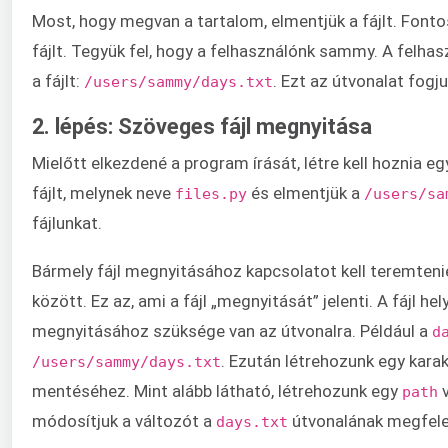
Most, hogy megvan a tartalom, elmentjük a fájlt. Fonto
fájlt. Tegyük fel, hogy a felhasználónk sammy. A felha
a fájlt:
. Ezt az útvonalat fogj
/users/sammy/days.txt
2. lépés: Szöveges fájl megnyitása
Mielőtt elkezdené a program írását, létre kell hoznia eg
fájlt, melynek neve
és elmentjük a
files.py
/users/sa
fájlunkat.
Bármely fájl megnyitásához kapcsolatot kell teremtenie
között. Ez az, ami a fájl „megnyitását” jelenti. A fájl helyé
megnyitásához szüksége van az útvonalra. Például a
d
. Ezután létrehozunk egy karak
/users/sammy/days.txt
mentéséhez. Mint alább látható, létrehozunk egy
v
path
módosítjuk a változót a
útvonalának megfele
days.txt