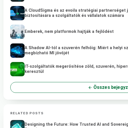
A CloudSigma és az evoila stratégiai partnerséget
biztosítására a szolgáltatók és vállalatok számára
Emberek, nem platformok hajtják a fejlődést
A Shadow AI-tól a szuverén felhőig: Miért a helyi sz
megbízható MI jövőjét
IT-szolgáltatók megerősítése zöld, szuverén, hip
keresztül
Összes bejegy
RELATED POSTS
Designing the Future: How Trusted AI and Sovereig