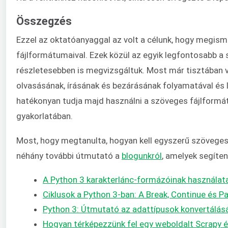
Összegzés
Ezzel az oktatóanyaggal az volt a célunk, hogy megism
fájlformátumaival. Ezek közül az egyik legfontosabb a
részletesebben is megvizsgáltuk. Most már tisztában 
olvasásának, írásának és bezárásának folyamatával és 
hatékonyan tudja majd használni a szöveges fájlform
gyakorlatában.
Most, hogy megtanulta, hogyan kell egyszerű szöveges 
néhány további útmutató a
blogunkról
, amelyek segíten
A Python 3 karakterlánc-formázóinak használat
Ciklusok a Python 3-ban: A Break, Continue és P
Python 3: Útmutató az adattípusok konvertálás
Hogyan térképezzünk fel egy weboldalt Scrapy é