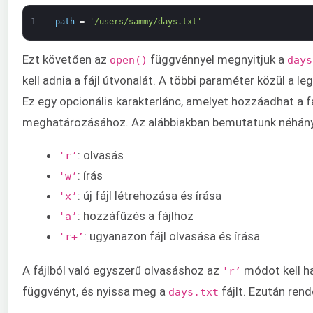
1
path
=
'/users/sammy/days.txt'
Ezt követően az
függvénnyel megnyitjuk a
open()
days
kell adnia a fájl útvonalát. A többi paraméter közül a
Ez egy opcionális karakterlánc, amelyet hozzáadhat a 
meghatározásához. Az alábbiakban bemutatunk néhány
: olvasás
'r’
: írás
'w’
: új fájl létrehozása és írása
'x’
: hozzáfűzés a fájlhoz
'a’
: ugyanazon fájl olvasása és írása
'r+’
A fájlból való egyszerű olvasáshoz az
módot kell h
'r’
függvényt, és nyissa meg a
fájlt. Ezután ren
days.txt