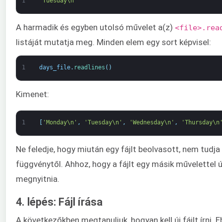
1
'Tuesday\n'
A harmadik és egyben utolsó művelet a(z)
<file>.rea
listáját mutatja meg. Minden elem egy sort képvisel:
1
days_file
.
readlines
(
)
Kimenet:
1
[
'Monday\n'
,
'Tuesday\n'
,
'Wednesday\n'
,
'Thursday\n
Ne feledje, hogy miután egy fájlt beolvasott, nem tudja 
függvénytől. Ahhoz, hogy a fájlt egy másik művelettel új
megnyitnia.
4. lépés: Fájl írása
A következőkben megtanuljuk, hogyan kell új fájlt írni. 