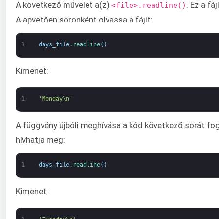
A következő művelet a(z)
. Ez a f
<file>.readline()
Alapvetően soronként olvassa a fájlt:
1
days_file
.
readline
(
)
Kimenet:
1
'Monday\n'
A függvény újbóli meghívása a kód következő sorát fo
hívhatja meg:
1
days_file
.
readline
(
)
Kimenet: