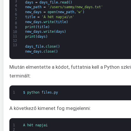
3
days
=
days_file
.
read
(
)
4
new_path
=
'/users/sammy/new_days.txt'
5
new_days
=
open
(
new_path
,
'w'
)
6
title
=
'A hét napjai\n'
7
new_days
.
write
(
title
)
8
print
(
title
)
9
new_days
.
write
(
days
)
10
11
print
(
days
)
12
13
days_file
.
close
(
)
new_days
.
close
(
)
Miután elmentette a kódot, futtatnia kell a Python szkri
terminált:
1
$
python 
files
.
py
A következő kimenet fog megjelenni:
1
A 
hét 
nap
jai
2