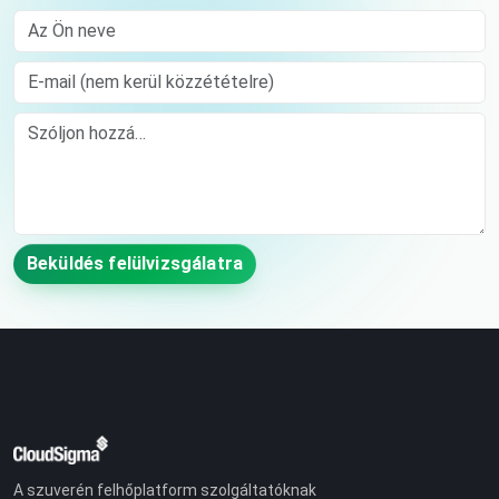
Az Ön neve
E-mail (nem kerül közzétételre)
Comment
Beküldés felülvizsgálatra
A szuverén felhőplatform szolgáltatóknak