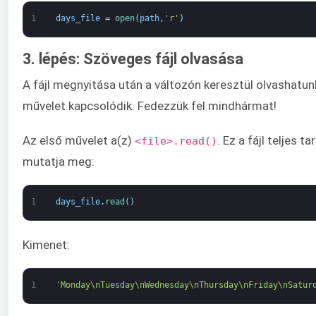
1
days_file
=
open
(
path
,
'r'
)
3. lépés: Szöveges fájl olvasása
A fájl megnyitása után a változón keresztül olvashatun
művelet kapcsolódik. Fedezzük fel mindhármat!
Az első művelet a(z)
. Ez a fájl teljes 
<file>.read()
mutatja meg:
1
days_file
.
read
(
)
Kimenet:
1
'Monday\nTuesday\nWednesday\nThursday\nFriday\nSatur