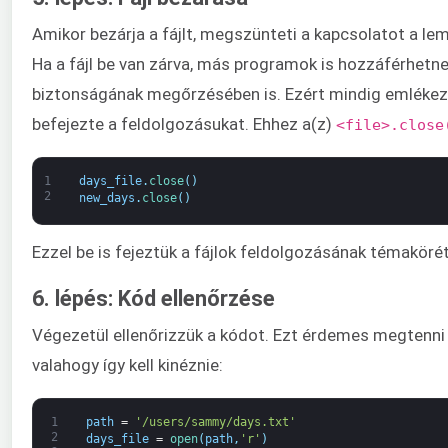
Amikor bezárja a fájlt, megszünteti a kapcsolatot a leme
Ha a fájl be van zárva, más programok is hozzáférhetnek.
biztonságának megőrzésében is. Ezért mindig emlékezz
befejezte a feldolgozásukat. Ehhez a(z)
<file>.close
1
days_file
.
close
(
)
2
new_days
.
close
(
)
Ezzel be is fejeztük a fájlok feldolgozásának témaköré
6. lépés: Kód ellenőrzése
Végezetül ellenőrizzük a kódot. Ezt érdemes megtenni 
valahogy így kell kinéznie:
1
path
=
'/users/sammy/days.txt'
2
days_file
=
open
(
path
,
'r'
)