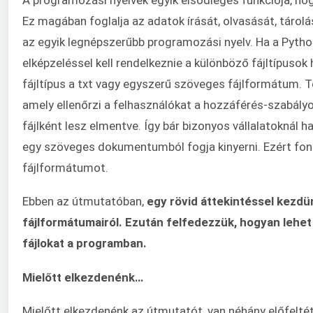
Ez magában foglalja az adatok írását, olvasását, tárolá
az egyik legnépszerűbb programozási nyelv. Ha a Python
elképzeléssel kell rendelkeznie a különböző fájltípusok
fájltípus a txt vagy egyszerű szöveges fájlformátum. T
amely ellenőrzi a felhasználókat a hozzáférés-szabály
fájlként lesz elmentve. Így bár bizonyos vállalatoknál
egy szöveges dokumentumból fogja kinyerni. Ezért fo
fájlformátumot.
Ebben az útmutatóban,
egy rövid áttekintéssel kezdü
fájlformátumairól. Ezután felfedezzük, hogyan lehet 
fájlokat a programban.
Mielőtt elkezdenénk…
Mielőtt elkezdenénk az útmutatót, van néhány előfeltétel