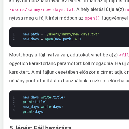
könyvtár használatával. Az elérési útban az új fájlt is me
. A hely elérési útja a(z)
/users/sammy/new_days.txt
n
nyissa meg a fájlt írási módban az
függvénnyel
open()
1
new_path
=
'/users/sammy/new_days.txt'
2
new_days
=
open
(
new_path
,
'w'
)
Most, hogy a fájl nyitva van, adatokat vihet be a(z)
<fi
egyetlen karakterlánc paramétert kell megadnia. Ha új so
karaktert. A mi fájlunk esetében először a címet adjuk 
néhány print utasítást is használunk a szkript előreh
1
new_days
.
write
(
title
)
2
print
(
title
)
3
new_days
.
write
(
days
)
4
print
(
days
)
5. lépés: Fájl bezárása