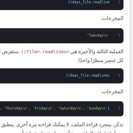
)
(
days_file
.
readline
1
المخرجات:
'Tuesday\n'
1
العملية الثالثة والأخيرة هي
. ستعرض لك
<file>.readlines()
كل عنصر سطرًا واحدًا:
)
(
days_file
.
readlines
1
المخرجات:
,
'Thursday\n'
,
'Friday\n'
,
'Saturday\n'
,
'Sunday\n'
'Monday\n'
[
1
تذكر، بمجرد قراءة الملف، لا يمكنك قراءته مرة أخرى. ينطبق 