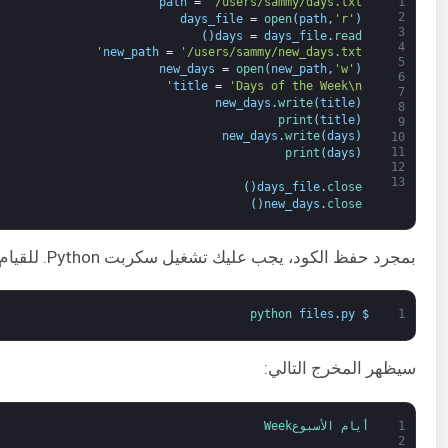
path
=
'/users/sammy/days.txt'
1
2
days_file
=
open
(
path
,
'r'
)
3
)
(
days
=
days_file
.
read
4
new_path
=
'/users/sammy/new_days.txt'
5
new_days
=
open
(
new_path
,
'w'
)
6
title
=
'Days of the Week\n'
7
new_days
.
write
(
title
)
8
print
(
title
)
9
new_days
.
write
(
days
)
10
11
print
(
days
)
12
13
)
(
days_file
.
close
)
(
new_days
.
close
بمجرد حفظ الكود، يجب عليك تشغيل سكربت Python. للقيام بذلك، تحتاج إلى فتح الطرفية:
python 
files
.
py
$
1
سيظهر المخرج التالي:
1
أيام 
الأ
سبوع
Week
2