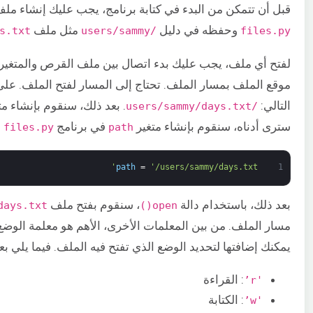
قبل أن تتمكن من البدء في كتابة برنامج، يجب عليك إنشاء م
وحفظه في دليل
مثل ملف
s.txt
/users/sammy
files.py
لفتح أي ملف، يجب عليك بدء اتصال بين ملف القرص والمتغير. 
موقع الملف بمسار الملف. تحتاج إلى المسار لفتح الملف. عل
التالي:
. بعد ذلك، سنقوم بإنشاء م
/users/sammy/days.txt
سترى أدناه، سنقوم بإنشاء متغير
في برنامج
و
files.py
path
path
=
'/users/sammy/days.txt'
1
بعد ذلك، باستخدام دالة
، سنقوم بفتح ملف
days.txt
open()
يمكنك إضافتها لتحديد الوضع الذي تفتح فيه الملف. فيما يلي 
: القراءة
'r’
: الكتابة
'w’