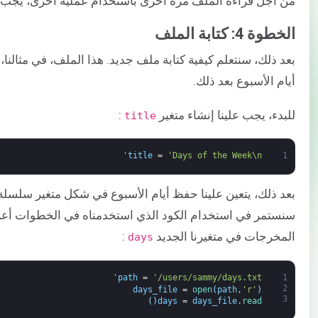
من أجل قراءة الملف مرة أخرى باستخدام عملية أخرى، يجب ع
الخطوة 4: كتابة الملف
أيام الأسبوع بعد ذلك.
للبدء، يجب علينا إنشاء متغير
:
title
title
=
'Days of the Week\n'
1
بعد ذلك، يتعين علينا حفظ أيام الأسبوع في شكل متغير سلسلة
سنستمر في استخدام الكود الذي استخدمناه في الخطوات أعلا
المخرجات في متغيرنا الجديد
:
days
path
=
'/users/sammy/days.txt'
1
2
days_file
=
open
(
path
,
'r'
)
3
)
(
days
=
days_file
.
read