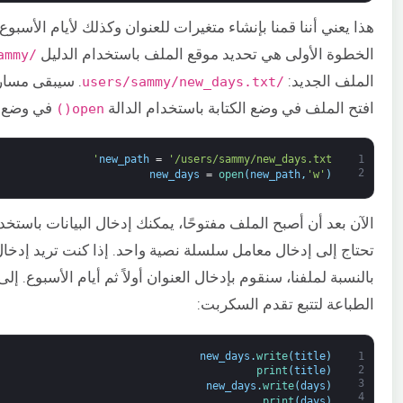
هذا يعني أننا قمنا بإنشاء متغيرات للعنوان وكذلك لأيام الأسبوع 
الخطوة الأولى هي تحديد موقع الملف باستخدام الدليل
/users/sammy/
الملف الجديد:
. سيبقى مسار
/users/sammy/new_days.txt
افتح الملف في وضع الكتابة باستخدام الدالة
في وضع
open()
new_path
=
'/users/sammy/new_days.txt'
1
2
new_days
=
open
(
new_path
,
'w'
)
الآن بعد أن أصبح الملف مفتوحًا، يمكنك إدخال البيانات باستخدا
تحتاج إلى إدخال معامل سلسلة نصية واحد. إذا كنت تريد إدخ
بالنسبة لملفنا، سنقوم بإدخال العنوان أولاً ثم أيام الأسبوع. 
الطباعة لتتبع تقدم السكربت:
new_days
.
write
(
title
)
1
2
print
(
title
)
3
new_days
.
write
(
days
)
4
print
(
days
)