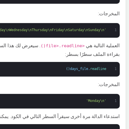
المخرجات:
'Monday\nTuesday\nWednesday\nThursday\nFriday\nSaturday\nSunday\n'
1
العملية التالية هي
. سيعرض لك هذا السط
<file>.readline()
بقراءة الملف سطرًا بسطر:
)
(
days_file
.
readline
1
المخرجات:
'Monday\n'
1
استدعاء الدالة مرة أخرى سيقرأ السطر التالي في الكود. يمكنك