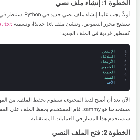
الخطوة 1: إنشاء ملف نصي
أولاً، يجب علينا إنشاء
سنفتح محرر النصوص، وننشئ ملف txt جديدًا، ونسميه
s.txt
كسطور فردية في الملف الجديد:
1
الإثنين
2
الثلاثاء
3
الأربعاء
4
الخميس
5
الجمعة
6
السبت
7
الأحد
الآن بعد أن أصبح لدينا المحتوى، سنقوم بحفظ الملف. من الم
مستخدمنا هو sammy. قام المستخدم بحفظ الملف على المسار التالي:
سنستخدم هذا المسار في العمليات المستقبلية.
الخطوة 2: فتح الملف النصي