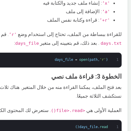
: إنشاء ملف جديد والكتابة فيه
'x’
: الإضافة إلى ملف
'a’
: قراءة وكتابة نفس الملف
'r+’
للقراءة ببساطة من الملف، تحتاج إلى استخدام وضع
. قم 
'r’
. بعد ذلك، قم بتعيينه إلى متغير
:
days_file
days.txt
days_file
=
open
(
path
,
'r'
)
1
الخطوة 3: قراءة ملف نصي
بعد فتح الملف، يمكننا القراءة منه من خلال المتغير. هناك ثلا
نستكشف الثلاثة جميعًا.
العملية الأولى هي
. ستعرض لك المحتوى الك
<file>.read()
)
(
days_file
.
read
1