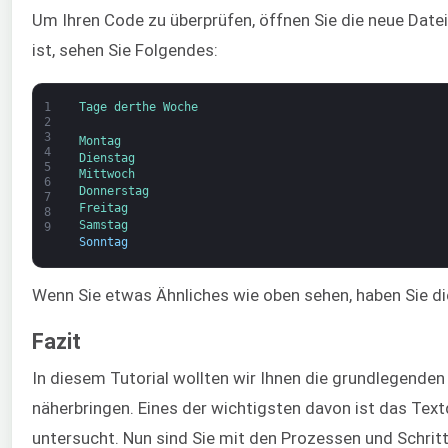
Um Ihren Code zu überprüfen, öffnen Sie die neue Date
ist, sehen Sie Folgendes:
1
Tage 
der
the 
Woche
2
3
Montag
4
Dienstag
5
Mittwoch
6
Donnerstag
7
Freitag
8
Samstag
9
Sonntag
Wenn Sie etwas Ähnliches wie oben sehen, haben Sie di
Fazit
In diesem Tutorial wollten wir Ihnen die grundlegenden
näherbringen. Eines der wichtigsten davon ist das Text
untersucht. Nun sind Sie mit den Prozessen und Schritt