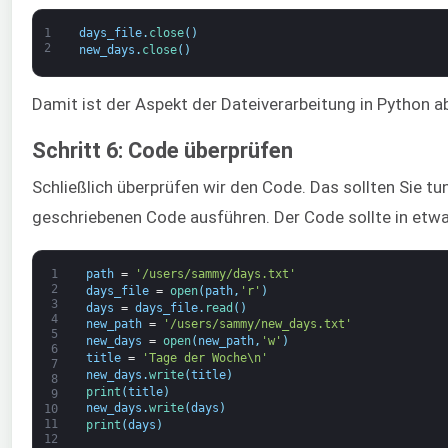
1
days_file
.
close
(
)
2
new_days
.
close
(
)
Damit ist der Aspekt der Dateiverarbeitung in Python 
Schritt 6: Code überprüfen
Schließlich überprüfen wir den Code. Das sollten Sie tu
geschriebenen Code ausführen. Der Code sollte in etw
1
path
=
'/users/sammy/days.txt'
2
days_file
=
open
(
path
,
'r'
)
3
days
=
days_file
.
read
(
)
4
new_path
=
'/users/sammy/new_days.txt'
5
new_days
=
open
(
new_path
,
'w'
)
6
title
=
'Tage der Woche\n'
7
new_days
.
write
(
title
)
8
print
(
title
)
9
new_days
.
write
(
days
)
10
11
print
(
days
)
12