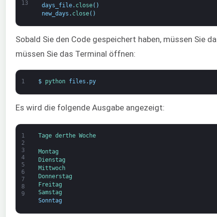
13
days_file
.
close
(
)
new_days
.
close
(
)
Sobald Sie den Code gespeichert haben, müssen Sie da
müssen Sie das Terminal öffnen:
1
$
python 
files
.
py
Es wird die folgende Ausgabe angezeigt:
1
Tage 
der
the 
Woche
2
3
Montag
4
Dienstag
5
Mittwoch
6
Donnerstag
7
Freitag
8
Samstag
9
Sonntag