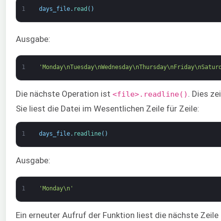
1
days_file
.
read
(
)
Ausgabe:
1
'Monday\nTuesday\nWednesday\nThursday\nFriday\nSatur
Die nächste Operation ist
. Dies ze
<file>.readline()
Sie liest die Datei im Wesentlichen Zeile für Zeile:
1
days_file
.
readline
(
)
Ausgabe:
1
'Monday\n'
Ein erneuter Aufruf der Funktion liest die nächste Zeile