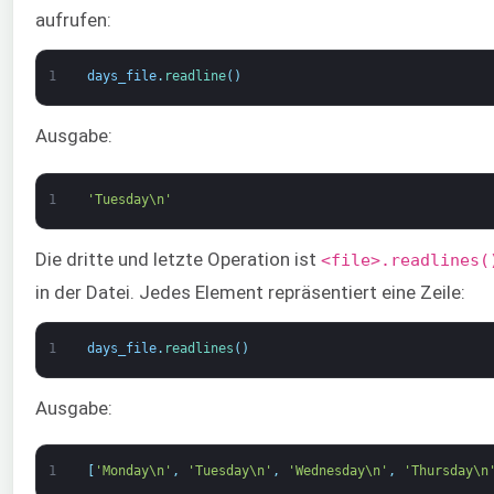
aufrufen:
1
days_file
.
readline
(
)
Ausgabe:
1
'Tuesday\n'
Die dritte und letzte Operation ist
<file>.readlines(
in der Datei. Jedes Element repräsentiert eine Zeile:
1
days_file
.
readlines
(
)
Ausgabe:
1
[
'Monday\n'
,
'Tuesday\n'
,
'Wednesday\n'
,
'Thursday\n