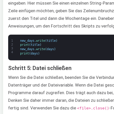
eingeben. Hier müssen Sie einen einzelnen String-Para
Zeile einfügen möchten, geben Sie das Zeilenumbruchze
zuerst den Titel und dann die Wochentage ein. Daneben
Anweisungen, um den Fortschritt des Skripts zu verfol
1
new_days
.
write
(
title
)
2
print
(
title
)
3
new_days
.
write
(
days
)
4
print
(
days
)
Schritt 5: Datei schließen
Wenn Sie die Datei schließen, beenden Sie die Verbind
Datenträger und der Dateivariable. Wenn die Datei ges
Programme darauf zugreifen. Dies trägt auch dazu bei, 
Denken Sie daher immer daran, die Dateien zu schließe
fertig sind. Verwenden Sie dazu die
-F
<file>.close()