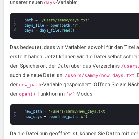
unserer neuen
-Variable:
days
1
path
=
'/users/sammy/days.txt'
2
days_file
=
open
(
path
,
'r'
)
3
days
=
days_file
.
read
(
)
Das bedeutet, dass wir Variablen sowohl für den Titel 
erstellt haben. Jetzt können wir die Datei selbst schrei
den Speicherort der Datei über das Verzeichnis
/users
auch die neue Datei an:
.
/users/sammy/new_days.txt
der
-Variable gespeichert. Öffnen Sie als Nä
new_path
der
-Funktion im
-Modus:
open()
‘w’
1
new_path
=
'/users/sammy/new_days.txt'
2
new_days
=
open
(
new_path
,
'w'
)
Da die Datei nun geöffnet ist, können Sie Daten mit de