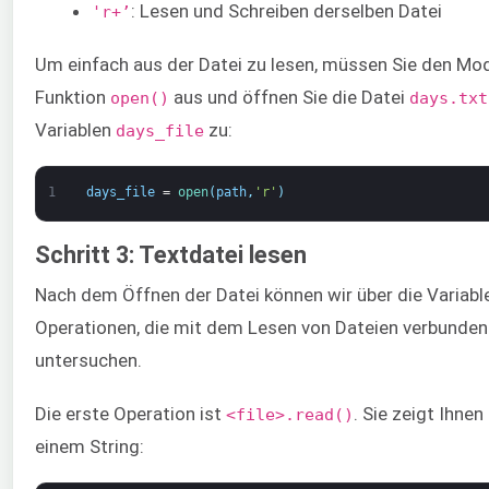
: Lesen und Schreiben derselben Datei
'r+’
Um einfach aus der Datei zu lesen, müssen Sie den M
Funktion
aus und öffnen Sie die Datei
open()
days.txt
Variablen
zu:
days_file
1
days_file
=
open
(
path
,
'r'
)
Schritt 3: Textdatei lesen
Nach dem Öffnen der Datei können wir über die Variable
Operationen, die mit dem Lesen von Dateien verbunden s
untersuchen.
Die erste Operation ist
. Sie zeigt Ihne
<file>.read()
einem String: