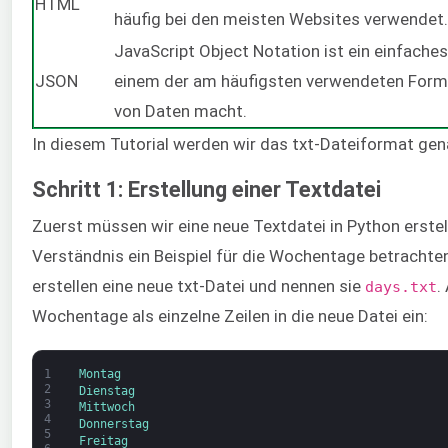
HTML
häufig bei den meisten Websites verwendet.
JavaScript Object Notation ist ein einfaches
JSON
einem der am häufigsten verwendeten Form
von Daten macht.
In diesem Tutorial werden wir das txt-Dateiformat gen
Schritt 1: Erstellung einer Textdatei
Zuerst müssen wir eine neue Textdatei in Python erste
Verständnis ein Beispiel für die Wochentage betrachten
erstellen eine neue txt-Datei und nennen sie
.
days.txt
Wochentage als einzelne Zeilen in die neue Datei ein:
1
Montag
2
Dienstag
3
Mittwoch
4
Donnerstag
5
Freitag