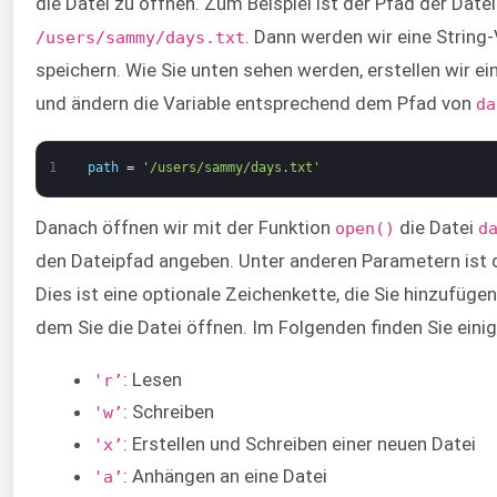
die Datei zu öffnen. Zum Beispiel ist der Pfad der Date
. Dann werden wir eine String-
/users/sammy/days.txt
speichern. Wie Sie unten sehen werden, erstellen wir ei
und ändern die Variable entsprechend dem Pfad von
da
1
path
=
'/users/sammy/days.txt'
Danach öffnen wir mit der Funktion
die Datei
open()
d
den Dateipfad angeben. Unter anderen Parametern ist 
Dies ist eine optionale Zeichenkette, die Sie hinzufüg
dem Sie die Datei öffnen. Im Folgenden finden Sie ein
: Lesen
'r’
: Schreiben
'w’
: Erstellen und Schreiben einer neuen Datei
'x’
: Anhängen an eine Datei
'a’