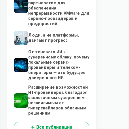
партнерстве для
обеспечения
непрерывности VMware для
сервис-провайдеров и
предприятий
Люди, а не платформы,
двигают прогресс
От теневого ИИ к
суверенному облаку: почему
локальные сервис-
провайдеры и телеком-
операторы — это будущее
доверенного ИИ
Расширение возможностей
ИТ-провайдеров благодаря
экологичным суверенным
независимым от
гиперскейлеров облачным
решениям
Все публикации