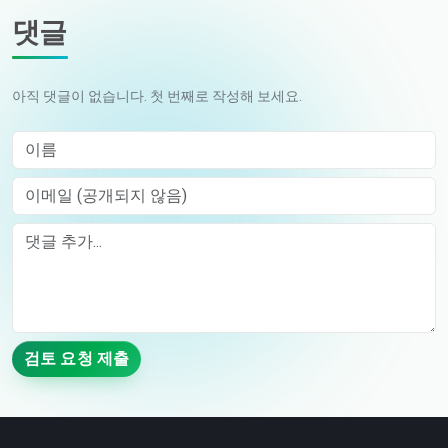
댓글
아직 댓글이 없습니다. 첫 번째로 작성해 보세요.
이름
이메일 (공개되지 않음)
Comment
검토 요청 제출