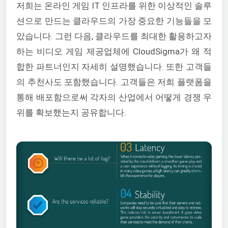
저희는 온라인 게임 IT 인프라를 위한 이상적인 솔루
션으로 만드는 클라우드의 가장 중요한 기능들을 모
았습니다. 그런 다음, 클라우드를 최대한 활용하고자
하는 비디오 게임 제공업체에 CloudSigma가 왜 적
합한 파트너인지 자세히 설명했습니다. 또한 고객들
의 추천사도 포함했습니다. 고객들은 저희 플랫폼을
통해 배포함으로써 각자의 산업에서 어떻게 경쟁 우
위를 확보했는지 공유합니다.