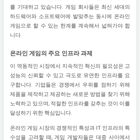
를 기대하고 있습니다. 게임 회사들은 최신 세대의
하드웨어와 소프트웨어에 발맞추는 동시에 온라인
게임으로 할 수 있는 한계를 계속해서 넓혀가야 합
니다.
온라인 게임의 주요 인프라 과제
이 역동적인 시장에서 지속적인 혁신의 필요성은 고
성능의 신뢰할 수 있고 극도로 유연한 인프라를 요
구합니다. 기업들은 경쟁에서 우위를 점하기 위해
제품을 제작하고 제공하는 새로운 방법을 찾기 위해
노력하고 있으며, 적절한 인프라를 갖추는 것이 이를
달성하기 위한 핵심입니다.
온라인 게임 시장의 경쟁적인 특성과 IT 인프라의 특
수성을 고려할 때, 게임 개발자들은 대중 사이에서