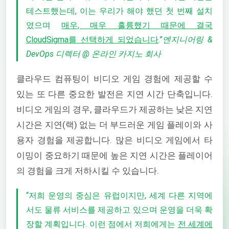
테스트했는데, 이는 우리가 해야 했던 첫 번째 설치
였으며
매우, 매우 훌륭했기 때문에 결국
CloudSigma를 선택하게 되었습니다
.”
엔지니어링 &
DevOps 디렉터 @ 온라인 카지노 회사
클라우드 컴퓨팅이 비디오 게임 경험에 제공할 수
있는 또 다른 중요한 발전은 지연 시간 단축입니다.
비디오 게임의 경우, 클라우드가 제공하는 낮은 지연
시간은 지연(랙) 없는 더 부드러운 게임 플레이와 사
용자 경험을 제공합니다. 많은 비디오 게임에서 타
이밍이 중요하기 때문에 높은 지연 시간은 플레이어
의 경험을 크게 저하시킬 수 있습니다.
“저희 운영의 중심은 유럽이지만, 세계 다른 지역에
서도 물류 서비스를 제공하고 있으며 운영을 더욱 확
장할 계획입니다. 이런 점에서 저희에게는
전 세계에