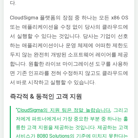
다.
CloudSigma 플랫폼의 장점 중 하나는 모든 x86 OS
또는 애플리케이션을 수정 없이 당사의 클라우드에
서 실행할 수 있다는 것입니다. 당사는 기업이 선호
하는 애플리케이션이나 운영 체제에 어떠한 제한도
두지 않는 완전히 개방된 소프트웨어 레이어를 제공
합니다. 원활한 라이브 마이그레이션 도구를 사용하
면 기존 인프라를 전혀 수정하지 않고도 클라우드에
서 바로 시작하고 실행할 수 있습니다.
즉각적 & 동적인 고객 지원
“
CloudSigma의 지원 팀은 정말 놀랍습니다
, 그리고
저에게 파트너에게서 가장 중요한 부분 중 하나는 훌
륭한 고객 지원을 제공하는 것입니다. 제공하는 고객
서비스가 8080 Solutions의 기준에 미치지 못한다는