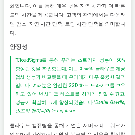
화합니다. 이를 통해 매우 낮은 지연 시간과 더 빠른
로딩 시간을 제공합니다. 고객의 관점에서는 다운타
임 감소, 지연 시간 단축, 로딩 시간 단축을 의미합니
다.
안정성
“CloudSigma를 통해 우리는
스토리지 성능이 50%
향상된 것
을 확인했는데, 이는 미국의 클라우드 제공
업체 성능과 비교했을 때 우리에게 매우 훌륭한 결과
입니다. 여러분은 완전한 SSD 하드 드라이브를 보유
하고 있어 벤치마크 테스트를 하기가 정말 쉬웠고,
성능이 확실히 크게 향상되었습니다.”
Daniel Gavrila,
인프라 엔지니어 @ Figshare
클라우드 컴퓨팅을 통해 기업은 서버와 네트워크가
안전하게 가상화되고 쉽게 복구될 수 있음을 확신할