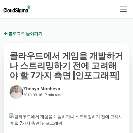
블로그로 돌아가기
클라우드에서 게임을 개발하거
나 스트리밍하기 전에 고려해
야 할 7가지 측면 [인포그래픽]
Zhenya Mocheva
2018-08-16 · 7 min read