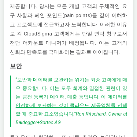
제공합니다. 당사는 모든 개별 고객의 구체적인 요
구 사항과 페인 포인트(pain points)를 깊이 이해하
고 프로젝트에 접근하고자 노력합니다. 이러한 이유
로 각 CloudSigma 고객에게는 단일 연락 창구로서
전담 어카운트 매니저가 배정됩니다. 이는 고객의
신뢰와 만족도를 극대화하는 결과로 이어집니다.
보안
“보안과 데이터를 보관하는 위치는 최종 고객에게 매
우 중요합니다. 이는 모두 회계와 밀접한 관련이 있
는 금전 등록기 데이터, 매출 등입니다.
이 데이터를
안전하게 보관하는 것이 클라우드 제공업체를 선택
할 때 중요한 요소였습니다
.”
Ron Ritschard, Owner at
Baldegger+Sortec AG