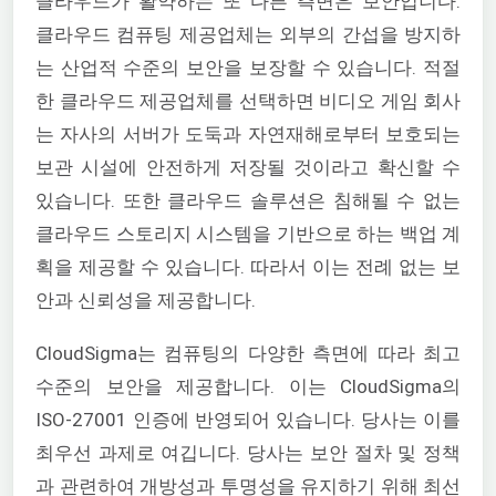
클라우드가 활약하는 또 다른 측면은 보안입니다.
클라우드 컴퓨팅 제공업체는 외부의 간섭을 방지하
는 산업적 수준의 보안을 보장할 수 있습니다. 적절
한 클라우드 제공업체를 선택하면 비디오 게임 회사
는 자사의 서버가 도둑과 자연재해로부터 보호되는
보관 시설에 안전하게 저장될 것이라고 확신할 수
있습니다. 또한 클라우드 솔루션은 침해될 수 없는
클라우드 스토리지 시스템을 기반으로 하는 백업 계
획을 제공할 수 있습니다. 따라서 이는 전례 없는 보
안과 신뢰성을 제공합니다.
CloudSigma는 컴퓨팅의 다양한 측면에 따라 최고
수준의 보안을 제공합니다. 이는 CloudSigma의
ISO-27001 인증에 반영되어 있습니다. 당사는 이를
최우선 과제로 여깁니다. 당사는 보안 절차 및 정책
과 관련하여 개방성과 투명성을 유지하기 위해 최선