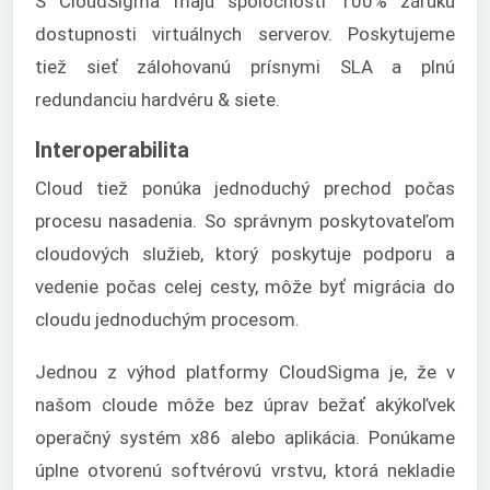
S CloudSigma majú spoločnosti 100% záruku
dostupnosti virtuálnych serverov. Poskytujeme
tiež sieť zálohovanú prísnymi SLA a plnú
redundanciu hardvéru & siete.
Interoperabilita
Cloud tiež ponúka jednoduchý prechod počas
procesu nasadenia. So správnym poskytovateľom
cloudových služieb, ktorý poskytuje podporu a
vedenie počas celej cesty, môže byť migrácia do
cloudu jednoduchým procesom.
Jednou z výhod platformy CloudSigma je, že v
našom cloude môže bez úprav bežať akýkoľvek
operačný systém x86 alebo aplikácia. Ponúkame
úplne otvorenú softvérovú vrstvu, ktorá nekladie