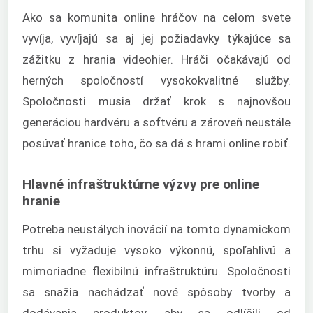
Ako sa komunita online hráčov na celom svete
vyvíja, vyvíjajú sa aj jej požiadavky týkajúce sa
zážitku z hrania videohier. Hráči očakávajú od
herných spoločností vysokokvalitné služby.
Spoločnosti musia držať krok s najnovšou
generáciou hardvéru a softvéru a zároveň neustále
posúvať hranice toho, čo sa dá s hrami online robiť.
Hlavné infraštruktúrne výzvy pre online
hranie
Potreba neustálych inovácií na tomto dynamickom
trhu si vyžaduje vysoko výkonnú, spoľahlivú a
mimoriadne flexibilnú infraštruktúru. Spoločnosti
sa snažia nachádzať nové spôsoby tvorby a
dodávania produktov, aby sa odlíšili od