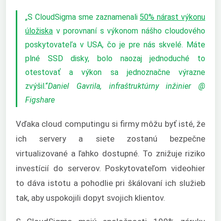
„S CloudSigma sme zaznamenali
50% nárast výkonu
úložiska
v porovnaní s výkonom nášho cloudového
poskytovateľa v USA, čo je pre nás skvelé. Máte
plné SSD disky, bolo naozaj jednoduché to
otestovať a výkon sa jednoznačne výrazne
zvýšil.“
Daniel Gavrila, infraštruktúrny inžinier @
Figshare
Vďaka cloud computingu si firmy môžu byť isté, že
ich servery a siete zostanú bezpečne
virtualizované a ľahko dostupné. To znižuje riziko
investícií do serverov. Poskytovateľom videohier
to dáva istotu a pohodlie pri škálovaní ich služieb
tak, aby uspokojili dopyt svojich klientov.