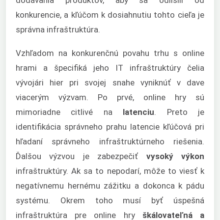
konkurencie, a kľúčom k dosiahnutiu tohto cieľa je
správna infraštruktúra.
Vzhľadom na konkurenčnú povahu trhu s online
hrami a špecifiká jeho IT infraštruktúry čelia
vývojári hier pri svojej snahe vyniknúť v dave
viacerým výzvam. Po prvé, online hry sú
mimoriadne citlivé na
latenciu
. Preto je
identifikácia správneho prahu latencie kľúčová pri
hľadaní správneho infraštruktúrneho riešenia.
Ďalšou výzvou je zabezpečiť
vysoký výkon
infraštruktúry. Ak sa to nepodarí, môže to viesť k
negatívnemu hernému zážitku a dokonca k pádu
systému. Okrem toho musí byť úspešná
infraštruktúra pre online hry
škálovateľná a