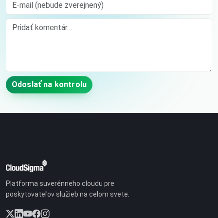
E-mail (nebude zverejnený)
Comment
Odoslať na kontrolu
Platforma suverénneho cloudu pre
poskytovateľov služieb na celom svete.