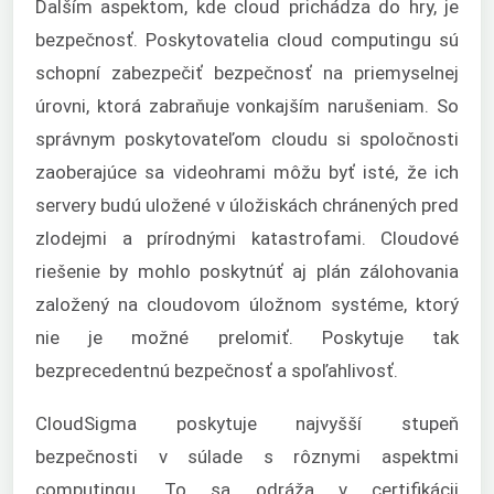
Ďalším aspektom, kde cloud prichádza do hry, je
bezpečnosť. Poskytovatelia cloud computingu sú
schopní zabezpečiť bezpečnosť na priemyselnej
úrovni, ktorá zabraňuje vonkajším narušeniam. So
správnym poskytovateľom cloudu si spoločnosti
zaoberajúce sa videohrami môžu byť isté, že ich
servery budú uložené v úložiskách chránených pred
zlodejmi a prírodnými katastrofami. Cloudové
riešenie by mohlo poskytnúť aj plán zálohovania
založený na cloudovom úložnom systéme, ktorý
nie je možné prelomiť. Poskytuje tak
bezprecedentnú bezpečnosť a spoľahlivosť.
CloudSigma poskytuje najvyšší stupeň
bezpečnosti v súlade s rôznymi aspektmi
computingu. To sa odráža v certifikácii