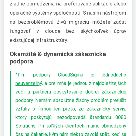
žiadne obmedzenia na preferované aplikácie alebo
operačné systémy spoločností. S naším nástrojom
na bezproblémovú živú migráciu môžete začať
fungovať v cloude bez akýchkoľvek úprav
existujúcej infraštruktúry.
Okamžitá & dynamická zákaznícka
podpora
“
Tím podpory CloudSigma je jednoducho
neuveriteľný
, a pre mňa je jednou z najdôležitejších
vecí u partnera poskytovanie dobrej zákazníckej
podpory. Nemám absolútne žiadny problém prerušiť
vzťahy s firmou len preto, že zákaznícky servis,
ktorý poskytujú, nezodpovedá štandardu 8080
Solutions. Pri toľkých klientoch máme obmedzený
čas na čakanie, kým nám niekto zavolá späť, keď sa