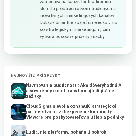
zameriava na konzistentnú firemnú
identitu prostredníctvom tradičných a
inovatívnych marketingových kanálov.
Dokáže brilantne spájať umeleckú víziu
so strategickým marketingom, čím
vytvára pôsobivé príbehy značky.
NAJNOVŠIE PRÍSPEVKY
Navrhovanie budúcnosti: Ako dôveryhodná AI
a suverénny cloud transformujú digitálne
zážitky
CloudSigma a evoila oznamujú strategické
partnerstvo na zabezpečenie kontinuity
VMware pre poskytovateľov služieb a podniky
Ľudia, nie platformy, poháňajú pokrok