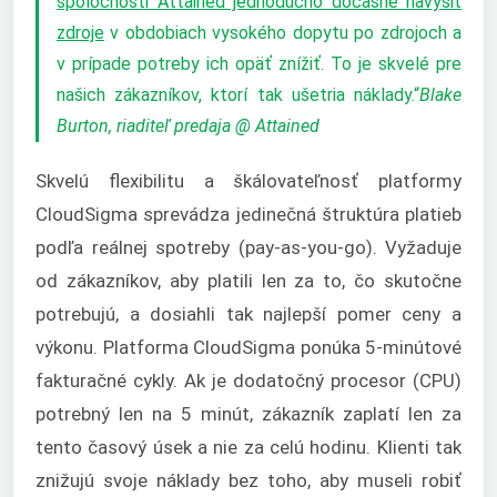
spoločnosti Attained jednoducho dočasne navýšiť
zdroje
v obdobiach vysokého dopytu po zdrojoch a
v prípade potreby ich opäť znížiť. To je skvelé pre
našich zákazníkov, ktorí tak ušetria náklady.“
Blake
Burton, riaditeľ predaja @ Attained
Skvelú flexibilitu a škálovateľnosť platformy
CloudSigma sprevádza jedinečná štruktúra platieb
podľa reálnej spotreby (pay-as-you-go). Vyžaduje
od zákazníkov, aby platili len za to, čo skutočne
potrebujú, a dosiahli tak najlepší pomer ceny a
výkonu. Platforma CloudSigma ponúka 5-minútové
fakturačné cykly. Ak je dodatočný procesor (CPU)
potrebný len na 5 minút, zákazník zaplatí len za
tento časový úsek a nie za celú hodinu. Klienti tak
znižujú svoje náklady bez toho, aby museli robiť