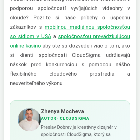
podporou spoločností vyvíjajúcich videohry v
cloude? Pozrite si naše príbehy o úspechu
zákazníkov s
mobilnou mediálnou spoločnosťou
so sídlom v USA
a
spoločnosťou prevádzkujúcou
online kasíno
aby ste sa dozvedeli viac o tom, ako
si klienti spoločnosti CloudSigma udržiavajú
náskok pred konkurenciou s pomocou nášho
flexibilného cloudového prostredia a
neuveriteľného výkonu.
Zhenya Mocheva
AUTOR
· CLOUDSIGMA
Preslav Dobrev je kreatívny dizajnér v
spoločnosti CloudSigma, ktorý sa