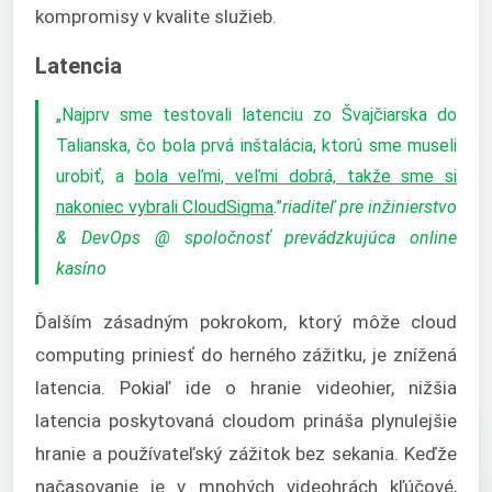
kompromisy v kvalite služieb.
Latencia
„Najprv sme testovali latenciu zo Švajčiarska do
Talianska, čo bola prvá inštalácia, ktorú sme museli
urobiť, a
bola veľmi, veľmi dobrá, takže sme si
nakoniec vybrali CloudSigma
.”
riaditeľ pre inžinierstvo
& DevOps @ spoločnosť prevádzkujúca online
kasíno
Ďalším zásadným pokrokom, ktorý môže cloud
computing priniesť do herného zážitku, je znížená
latencia. Pokiaľ ide o hranie videohier, nižšia
latencia poskytovaná cloudom prináša plynulejšie
hranie a používateľský zážitok bez sekania. Keďže
načasovanie je v mnohých videohrách kľúčové,