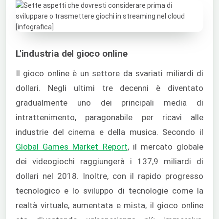
L'industria del gioco online
Il gioco online è un settore da svariati miliardi di
dollari. Negli ultimi tre decenni è diventato
gradualmente uno dei principali media di
intrattenimento, paragonabile per ricavi alle
industrie del cinema e della musica. Secondo il
Global Games Market Report
, il mercato globale
dei videogiochi raggiungerà i 137,9 miliardi di
dollari nel 2018. Inoltre, con il rapido progresso
tecnologico e lo sviluppo di tecnologie come la
realtà virtuale, aumentata e mista, il gioco online