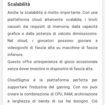
Scalabilità
Anche la scalabilità è molto importante. Con una
piattaforma cloud altamente scalabile, i limiti
causati dai requisiti di memoria, dalla capacità
grafica e dalla potenza di calcolo diminuiscono.
Nel cloud, i giocatori possono giocare a
videogiochi di fascia alta su macchine di fascia
inferiore.
Questo offre un'esperienza di gioco eccezionale
senza dover investire in dispositivi di fascia alta.
CloudSigma è la piattaforma perfetta per
supportare l'industria del gaming. Con noi puoi
creare la combinazione di CPU, RAM, archiviazione
e larghezza di banda di cui hai bisogno. Ciò