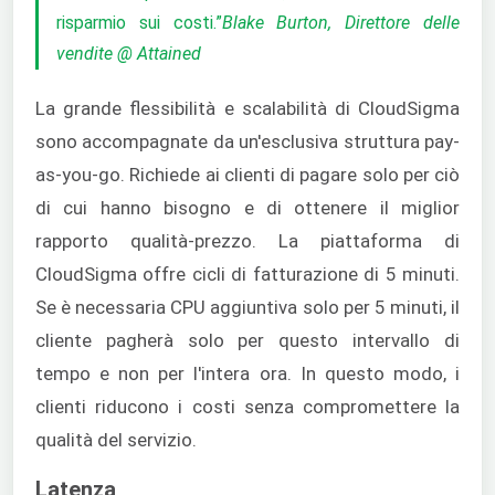
risparmio sui costi.”
Blake Burton, Direttore delle
vendite @ Attained
La grande flessibilità e scalabilità di CloudSigma
sono accompagnate da un'esclusiva struttura pay-
as-you-go. Richiede ai clienti di pagare solo per ciò
di cui hanno bisogno e di ottenere il miglior
rapporto qualità-prezzo. La piattaforma di
CloudSigma offre cicli di fatturazione di 5 minuti.
Se è necessaria CPU aggiuntiva solo per 5 minuti, il
cliente pagherà solo per questo intervallo di
tempo e non per l'intera ora. In questo modo, i
clienti riducono i costi senza compromettere la
qualità del servizio.
Latenza