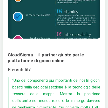
CloudSigma – il partner giusto per le
piattaforme di gioco online
Flessibilità
“Uno dei componenti più importanti dei nostri giochi
basati sulla geolocalizzazione è la tecnologia delle
tessere della mappa. Mostra la posizione
dell'utente nel mondo reale e lo immerge davvero
nell'ambiente circostante. Ciò richiede molta CPU,