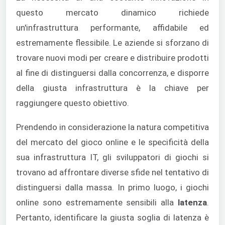
questo mercato dinamico richiede
un'infrastruttura performante, affidabile ed
estremamente flessibile. Le aziende si sforzano di
trovare nuovi modi per creare e distribuire prodotti
al fine di distinguersi dalla concorrenza, e disporre
della giusta infrastruttura è la chiave per
raggiungere questo obiettivo.
Prendendo in considerazione la natura competitiva
del mercato del gioco online e le specificità della
sua infrastruttura IT, gli sviluppatori di giochi si
trovano ad affrontare diverse sfide nel tentativo di
distinguersi dalla massa. In primo luogo, i giochi
online sono estremamente sensibili alla
latenza
.
Pertanto, identificare la giusta soglia di latenza è