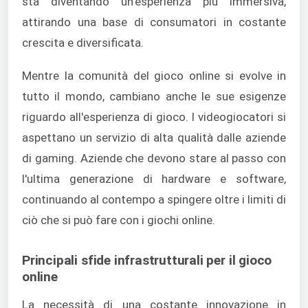
sta diventando un'esperienza più immersiva,
attirando una base di consumatori in costante
crescita e diversificata.
Mentre la comunità del gioco online si evolve in
tutto il mondo, cambiano anche le sue esigenze
riguardo all'esperienza di gioco. I videogiocatori si
aspettano un servizio di alta qualità dalle aziende
di gaming. Aziende che devono stare al passo con
l'ultima generazione di hardware e software,
continuando al contempo a spingere oltre i limiti di
ciò che si può fare con i giochi online.
Principali sfide infrastrutturali per il gioco
online
La necessità di una costante innovazione in