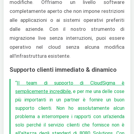
modifiche. Offriamo un livello software
completamente aperto che non impone restrizioni
alle applicazioni o ai sistemi operativi preferiti
dalle aziende. Con il nostro strumento di
migrazione live senza interruzioni, puoi essere
operativo nel cloud senza alcuna modifica
all'infrastruttura esistente.
Supporto clienti immediato & dinamico
“
Il team di supporto di CloudSigma è
semplicemente incredibile
, e per me una delle cose
più importanti in un partner è fornire un buon
supporto clienti. Non ho assolutamente alcun
problema a interrompere i rapporti con un'azienda
solo perché il servizio clienti che fornisce non è
all'altezza degli standard di 8080 Solutions. Con