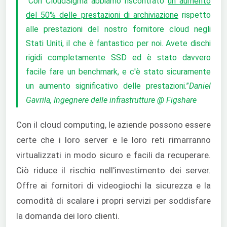
“Con CloudSigma abbiamo riscontrato
un aumento
del 50% delle prestazioni di archiviazione
rispetto
alle prestazioni del nostro fornitore cloud negli
Stati Uniti, il che è fantastico per noi. Avete dischi
rigidi completamente SSD ed è stato davvero
facile fare un benchmark, e c'è stato sicuramente
un aumento significativo delle prestazioni.”
Daniel
Gavrila, Ingegnere delle infrastrutture @ Figshare
Con il cloud computing, le aziende possono essere
certe che i loro server e le loro reti rimarranno
virtualizzati in modo sicuro e facili da recuperare.
Ciò riduce il rischio nell'investimento dei server.
Offre ai fornitori di videogiochi la sicurezza e la
comodità di scalare i propri servizi per soddisfare
la domanda dei loro clienti.