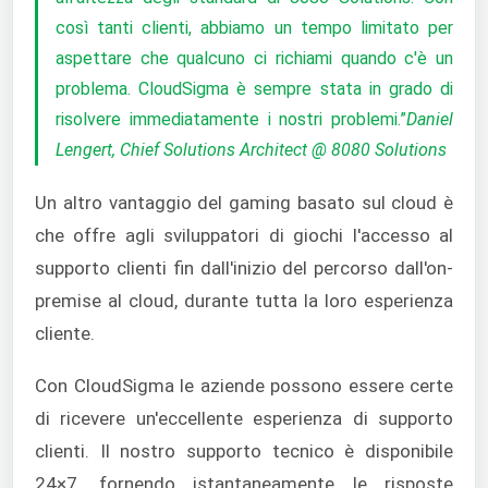
così tanti clienti, abbiamo un tempo limitato per
aspettare che qualcuno ci richiami quando c'è un
problema. CloudSigma è sempre stata in grado di
risolvere immediatamente i nostri problemi.”
Daniel
Lengert, Chief Solutions Architect @ 8080 Solutions
Un altro vantaggio del gaming basato sul cloud è
che offre agli sviluppatori di giochi l'accesso al
supporto clienti fin dall'inizio del percorso dall'on-
premise al cloud, durante tutta la loro esperienza
cliente.
Con CloudSigma le aziende possono essere certe
di ricevere un'eccellente esperienza di supporto
clienti. Il nostro supporto tecnico è disponibile
24×7, fornendo istantaneamente le risposte