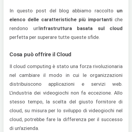
In questo post del blog abbiamo raccolto
un
elenco delle caratteristiche più importanti
che
rendono un'
infrastruttura basata sul cloud
perfetta per superare tutte queste sfide.
Cosa può offrire il Cloud
Il cloud computing è stato una forza rivoluzionaria
nel cambiare il modo in cui le organizzazioni
distribuiscono applicazioni e servizi web.
L'industria dei videogiochi non fa eccezione. Allo
stesso tempo, la scelta del giusto fornitore di
cloud, su misura per lo sviluppo di videogiochi nel
cloud, potrebbe fare la differenza per il successo
di un'azienda.