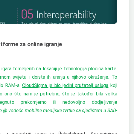
tforme za online igranje
igara temeljenih na lokaciji je tehnologija pločica karte.
rnom svijetu i doista ih uranja u njihovo okruženje. To
alo RAM-a.
CloudSigma je bio jedini pružatelj usluga
koji
ono što nam je potrebno, što je također bila velika
gnuto prekomjerno ili nedovoljno dodjeljivanje
re @ vodeće mobilne medijske tvrtke sa sjedištem u SAD-
u industriji igara je fleksibilnost. Korisnicima