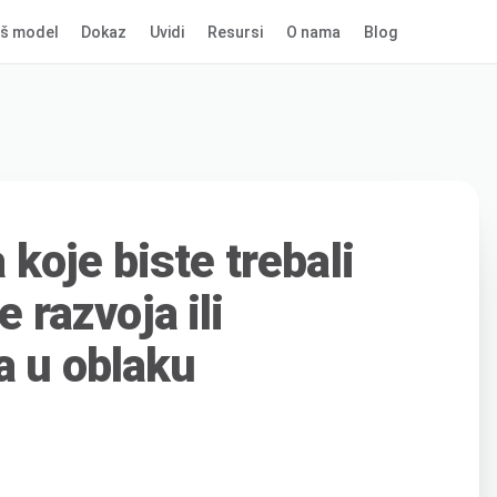
š model
Dokaz
Uvidi
Resursi
O nama
Blog
koje biste trebali
e razvoja ili
a u oblaku