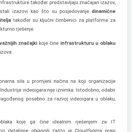
 infrastrukture također predstavljaju značajan izazov,
 Ostali izazovi kao što su posjedovanje
dinamične
telja
također su ključni čimbenici za platforme za
ukturno rješenje.
važnijih značajki
koje čine
infrastrukturu u oblaku
azova.
onarna sila u promjeni načina na koji organizacije
 Industrija videoigara nije iznimka. Istodobno, odabir
rilagođenog posebno za razvoj videoigara u oblaku,
.
 oblaka koje ga čine idealnim rješenjem za IT
mo detaljnije objasnili zašto je CloudSigma pravi