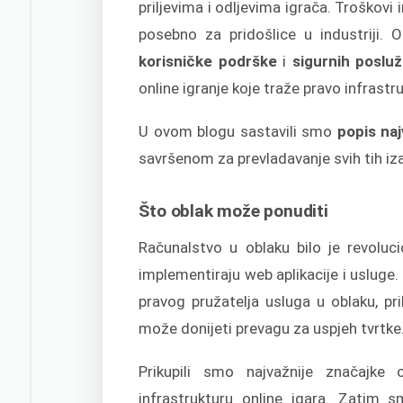
priljevima i odljevima igrača. Troškovi
posebno za pridošlice u industriji.
korisničke podrške
i
sigurnih posluži
online igranje koje traže pravo infrastr
U ovom blogu sastavili smo
popis naj
savršenom za prevladavanje svih tih iz
Što oblak može ponuditi
Računalstvo u oblaku bilo je revoluci
implementiraju web aplikacije i usluge.
pravog pružatelja usluga u oblaku, p
može donijeti prevagu za uspjeh tvrtke
Prikupili smo najvažnije značajke
infrastrukturu online igara. Zatim s