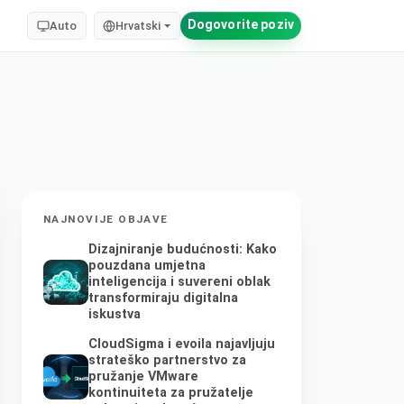
Dogovorite poziv
Auto
Hrvatski
NAJNOVIJE OBJAVE
Dizajniranje budućnosti: Kako
pouzdana umjetna
inteligencija i suvereni oblak
transformiraju digitalna
iskustva
CloudSigma i evoila najavljuju
strateško partnerstvo za
pružanje VMware
kontinuiteta za pružatelje