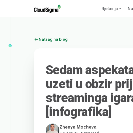
Rješenja
Na
Natrag na blog
Sedam aspekata 
uzeti u obzir prij
streaminga igar
[infografika]
Zhenya Mocheva