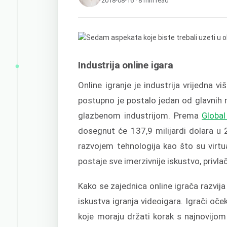
2018-08-16 · 8 min read
Industrija online igara
Online igranje je industrija vrijedna vi
postupno je postalo jedan od glavnih 
glazbenom industrijom. Prema
Globa
dosegnut će 137,9 milijardi dolara u
razvojem tehnologija kao što su virtua
postaje sve imerzivnije iskustvo, privla
Kako se zajednica online igrača razvija 
iskustva igranja videoigara. Igrači oče
koje moraju držati korak s najnovijo