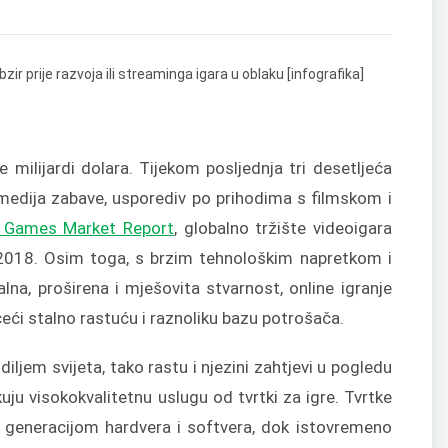
še milijardi dolara. Tijekom posljednja tri desetljeća
medija zabave, usporediv po prihodima s filmskom i
l Games Market Report
, globalno tržište videoigara
 2018. Osim toga, s brzim tehnološkim napretkom i
lna, proširena i mješovita stvarnost, online igranje
čeći stalno rastuću i raznoliku bazu potrošača.
diljem svijeta, tako rastu i njezini zahtjevi u pogledu
kuju visokokvalitetnu uslugu od tvrtki za igre. Tvrtke
m generacijom hardvera i softvera, dok istovremeno