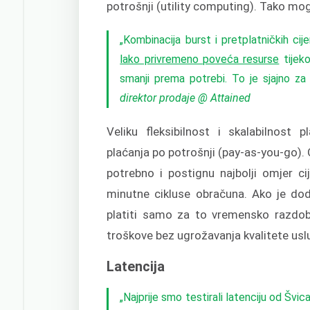
potrošnji (utility computing). Tako mo
„Kombinacija burst i pretplatničkih ci
lako privremeno poveća resurse
tijeko
smanji prema potrebi. To je sjajno za 
direktor prodaje @ Attained
Veliku fleksibilnost i skalabilnost
plaćanja po potrošnji (pay-as-you-go).
potrebno i postignu najbolji omjer c
minutne cikluse obračuna. Ako je do
platiti samo za to vremensko razdoblj
troškove bez ugrožavanja kvalitete usl
Latencija
„Najprije smo testirali latenciju od Švica