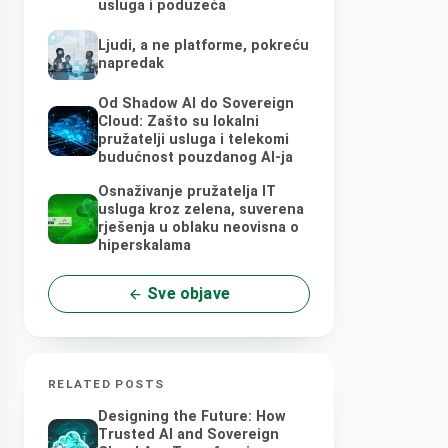
usluga i poduzeća
Ljudi, a ne platforme, pokreću
napredak
Od Shadow AI do Sovereign
Cloud: Zašto su lokalni
pružatelji usluga i telekomi
budućnost pouzdanog AI-ja
Osnaživanje pružatelja IT
usluga kroz zelena, suverena
rješenja u oblaku neovisna o
hiperskalama
Sve objave
RELATED POSTS
Designing the Future: How
Trusted AI and Sovereign