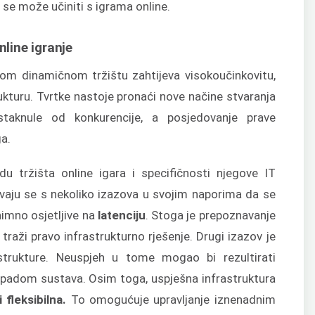
 se može učiniti s igrama online.
nline igranje
om dinamičnom tržištu zahtijeva visokoučinkovitu,
rukturu. Tvrtke nastoje pronaći nove načine stvaranja
staknule od konkurencije, a posjedovanje prave
ga.
du tržišta online igara i specifičnosti njegove IT
avaju se s nekoliko izazova u svojim naporima da se
znimno osjetljive na
latenciju
. Stoga je prepoznavanje
traži pravo infrastrukturno rješenje. Drugi izazov je
strukture. Neuspjeh u tome mogao bi rezultirati
i padom sustava. Osim toga, uspješna infrastruktura
i fleksibilna.
To omogućuje upravljanje iznenadnim