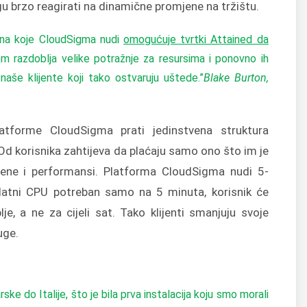
gu brzo reagirati na dinamične promjene na tržištu.
jena koje CloudSigma nudi
omogućuje tvrtki Attained da
m razdoblja velike potražnje za resursima i ponovno ih
naše klijente koji tako ostvaruju uštede.”
Blake Burton,
 platforme CloudSigma prati jedinstvena struktura
 Od korisnika zahtijeva da plaćaju samo ono što im je
ijene i performansi. Platforma CloudSigma nudi 5-
datni CPU potreban samo na 5 minuta, korisnik će
e, a ne za cijeli sat. Tako klijenti smanjuju svoje
uge.
rske do Italije, što je bila prva instalacija koju smo morali