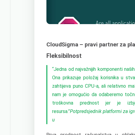
CloudSigma – pravi partner za pla
Fleksibilnost
“Jedna od najvažnijih komponenti naših 
Ona prikazuje položaj korisnika u stva
zahtijeva puno CPU-a, ali relativno m
nam je omogućio da odaberemo točno 
troškovna prednost jer je izbje
resursa.”
Potpredsjednik platformi za ig
u
Prva prednost računalstva u oblaku 