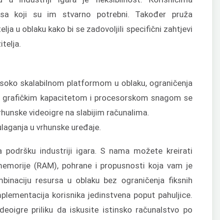
sa koji su im stvarno potrebni. Također pruža
a u oblaku kako bi se zadovoljili specifični zahtjevi
itelja.
visoko skalabilnom platformom u oblaku, ograničenja
 grafičkim kapacitetom i procesorskom snagom se
rhunske videoigre na slabijim računalima.
ulaganja u vrhunske uređaje.
 podršku industriji igara. S nama možete kreirati
memorije (RAM), pohrane i propusnosti koja vam je
binaciju resursa u oblaku bez ograničenja fiksnih
implementacija korisnika jedinstvena poput pahuljice.
eoigre priliku da iskusite istinsko računalstvo po