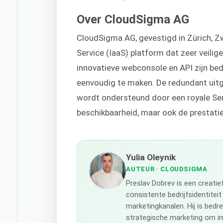
Over CloudSigma AG
CloudSigma AG, gevestigd in Zürich, Zw
Service (IaaS) platform dat zeer veilige
innovatieve webconsole en API zijn b
eenvoudig te maken. De redundant uit
wordt ondersteund door een royale Ser
beschikbaarheid, maar ook de prestatie
Yulia Oleynik
AUTEUR
· CLOUDSIGMA
Preslav Dobrev is een creati
consistente bedrijfsidentiteit
marketingkanalen. Hij is bedr
strategische marketing om im