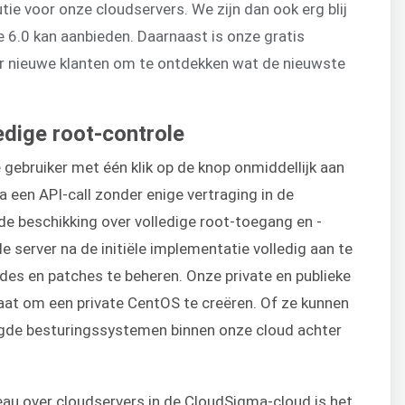
tie voor onze cloudservers. We zijn dan ook erg blij
ie 6.0 kan aanbieden. Daarnaast is onze gratis
or nieuwe klanten om te ontdekken wat de nieuwste
edige root-controle
gebruiker met één klik op de knop onmiddellijk aan
 een API-call zonder enige vertraging in de
 de beschikking over volledige root-toegang en -
de server na de initiële implementatie volledig aan te
des en patches te beheren. Onze private en publieke
taat om een private CentOS te creëren. Of ze kunnen
gde besturingssystemen binnen onze cloud achter
eau over cloudservers in de CloudSigma-cloud is het