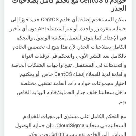
خوادم CentOS 6 مع تحكم كامل بصلاحيات
الجذر
يمكن للمستخدم إضافة أي خادم CentOS جديد فورًا إلى
حسابه بنقرة زر واحدة. أو عبر استدعاء API دون أي تأخير
في الإعداد. كما يتوفر للعميل إمكانية الوصول والتحكم
الكامل بصلاحيات الجذر. لأن هذا يتيح له تخصيص الخادم
بالكامل بعد النشر الأولي والتحكم في ترقيات النواة
والتحديثات في المستقبل. تتيح واجهات الشبكات الخاصة
والعامة لدينا للعملاء إنشاء CentOS خاص. أو يمكنهم
اختيار مجموعات خوادم ذات أنظمة تشغيل مختلطة
داخل سحابتنا خلف جدار الحماية/خادم البوابة الخاص
بهم.
مع التحكم الكامل على مستوى البرمجيات للخوادم
السحابية في سحابة CloudSigma، فإن حماية الوصول
المباشر إلى الخادم تقع بنسبة 100% تحت تحكم