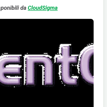
ponibili da
CloudSigma