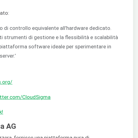
rato:
lo di controllo equivalente all’hardware dedicato.
strumenti di gestione e la flessibilità e scalabilità
 piattaforma software ideale per sperimentare in
server.’
.org/
itter.com/CloudSigma
k!
ma AG
zera, fornisce una piattaforma pura di