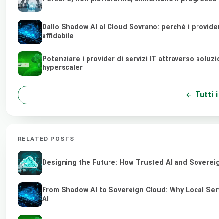
Dallo Shadow AI al Cloud Sovrano: perché i provider di
affidabile
Potenziare i provider di servizi IT attraverso soluz
hyperscaler
Tutti i
RELATED POSTS
Designing the Future: How Trusted AI and Sovereig
From Shadow AI to Sovereign Cloud: Why Local Serv
AI