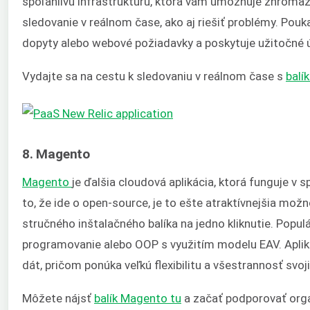
spoľahlivú infraštruktúru, ktorá vám umožňuje zhromaž
sledovanie v reálnom čase, ako aj riešiť problémy. Po
dopyty alebo webové požiadavky a poskytuje užitočné úd
Vydajte sa na cestu k sledovaniu v reálnom čase s
balí
8. Magento
Magento
je ďalšia cloudová aplikácia, ktorá funguje 
to, že ide o open-source, je to ešte atraktívnejšia možn
stručného inštalačného balíka na jedno kliknutie.
Populá
programovanie alebo OOP s využitím modelu EAV. Aplik
dát, pričom ponúka veľkú flexibilitu a všestrannosť svoji
Môžete nájsť
balík Magento tu
a začať podporovať orga