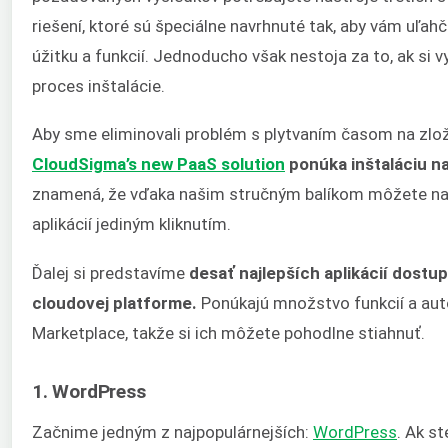
riešení, ktoré sú špeciálne navrhnuté tak, aby vám uľahči
úžitku a funkcií. Jednoducho však nestoja za to, ak si vy
proces inštalácie.
Aby sme eliminovali problém s plytvaním časom na zložit
CloudSigma’s new PaaS solution
ponúka inštaláciu na 
znamená, že vďaka našim stručným balíkom môžete nai
aplikácií jediným kliknutím.
Ďalej si predstavíme
desať najlepších aplikácií dostu
cloudovej platforme.
Ponúkajú množstvo funkcií a aut
Marketplace, takže si ich môžete pohodlne stiahnuť.
1. WordPress
Začnime jedným z najpopulárnejších:
WordPress
. Ak st