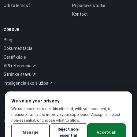
Udržateľnosť
Prípadové štúdie
Kontakt
ZDROJE
Blog
Dokumentácia
Certifikácie
API referencia ↗
Stránka stavu ↗
Inteligencia ako služba ↗
We value your privacy
We use cookies to run this site and, with your consent, to
measure traffic and improve your experience. Accept all, reject
non-essential, or choose what to allow.
© 2026 CloudSigma Holding AG.
Všetky práva vyhradené
.
Reject non-
Manage
Accept all
essential
Zásady ochrany osobných údajov
·
Podmienky poskytovania služieb