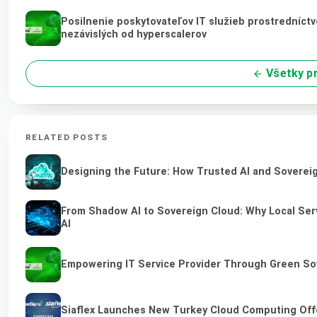
Posilnenie poskytovateľov IT služieb prostredníct
nezávislých od hyperscalerov
Všetky pr
RELATED POSTS
Designing the Future: How Trusted AI and Sovereig
From Shadow AI to Sovereign Cloud: Why Local Serv
AI
Empowering IT Service Provider Through Green So
Siaflex Launches New Turkey Cloud Computing Off