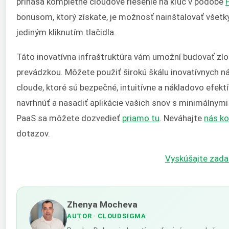
prináša kompletné cloudové riešenie na kľúč v podobe
bonusom, ktorý získate, je možnosť nainštalovať všetky
jediným kliknutím tlačidla.
Táto inovatívna infraštruktúra vám umožní budovať zlo
prevádzkou. Môžete použiť širokú škálu inovatívnych nás
cloude, ktoré sú bezpečné, intuitívne a nákladovo efe
navrhnúť a nasadiť aplikácie vašich snov s minimálnymi 
PaaS sa môžete dozvedieť
priamo tu
. Neváhajte
nás k
dotazov.
Vyskúšajte zada
Zhenya Mocheva
AUTOR
· CLOUDSIGMA