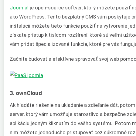
Joomla!
je open-source softvér, ktorý môžete použiť na
ako WordPress. Tento bezplatný CMS vám poskytuje prí
inštalácii môžete tieto funkcie použiť na vytvorenie je
získate prístup k tisícom rozšírení, ktoré sú veľmi užit
vám pridať špecializované funkcie, ktoré pre vás funguj
Začnite budovať a efektívne spravovať svoj web pomo
3. ownCloud
Ak hľadáte riešenie na ukladanie a zdieľanie dát, poto
server, ktorý vám umožňuje starostlivo a bezpečne zdieľ
aplikáciu jedným kliknutím do vášho systému.
Potom mô
nim môžete jednoducho pristupovať cez súkromné rozh