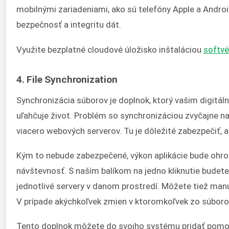
mobilnými zariadeniami, ako sú telefóny Apple a Andro
bezpečnosť a integritu dát.
Využite bezplatné cloudové úložisko inštaláciou
softv
4. File Synchronization
Synchronizácia súborov je doplnok, ktorý vašim digi
uľahčuje život. Problém so synchronizáciou zvyčajne na
viacero webových serverov. Tu je dôležité zabezpečiť, 
Kým to nebude zabezpečené, výkon aplikácie bude ohr
návštevnosť. S naším balíkom na jedno kliknutie budet
jednotlivé servery v danom prostredí. Môžete tiež manu
V prípade akýchkoľvek zmien v ktoromkoľvek zo súboro
Tento doplnok môžete do svojho systému pridať pom