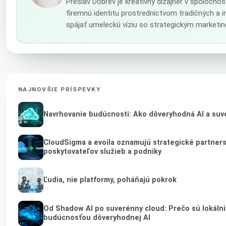
Preslav Dobrev je kreatívny dizajnér v spoločno
firemnú identitu prostredníctvom tradičných a 
spájať umeleckú víziu so strategickým marketin
NAJNOVŠIE PRÍSPEVKY
Navrhovanie budúcnosti: Ako dôveryhodná AI a suve
CloudSigma a evoila oznamujú strategické partner
poskytovateľov služieb a podniky
Ľudia, nie platformy, poháňajú pokrok
Od Shadow AI po suverénny cloud: Prečo sú lokálni 
budúcnosťou dôveryhodnej AI