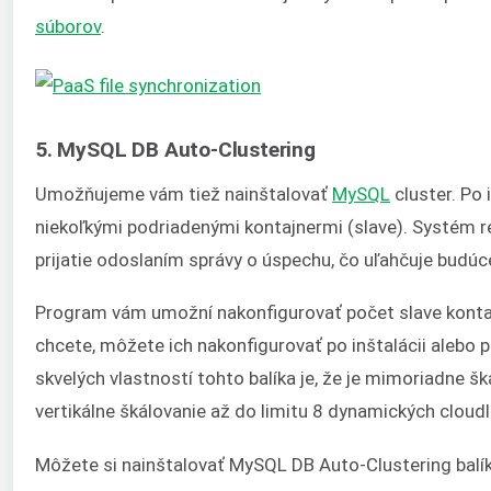
súborov
.
5. MySQL DB Auto-Clustering
Umožňujeme vám tiež nainštalovať
MySQL
cluster. Po 
niekoľkými podriadenými kontajnermi (slave). Systém re
prijatie odoslaním správy o úspechu, čo uľahčuje budúce
Program vám umožní nakonfigurovať počet slave kontajn
chcete, môžete ich nakonfigurovať po inštalácii aleb
skvelých vlastností tohto balíka je, že je mimoriadne š
vertikálne škálovanie až do limitu 8 dynamických cloudl
Môžete si nainštalovať
MySQL DB Auto-Clustering
balí