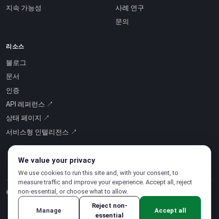
지속 가능성
사례 연구
문의
리소스
블로그
문서
인증
API 레퍼런스 ↗
상태 페이지 ↗
서비스형 인텔리전스 ↗
We value your privacy
We use cookies to run this site and, with your consent, to
measure traffic and improve your experience. Accept all, reject
non-essential, or choose what to allow.
© 2026 CloudSigma Holding AG.
모든 권리 보유
.
Reject non-
Manage
Accept all
essential
개인정보처리방침
·
서비스 약관