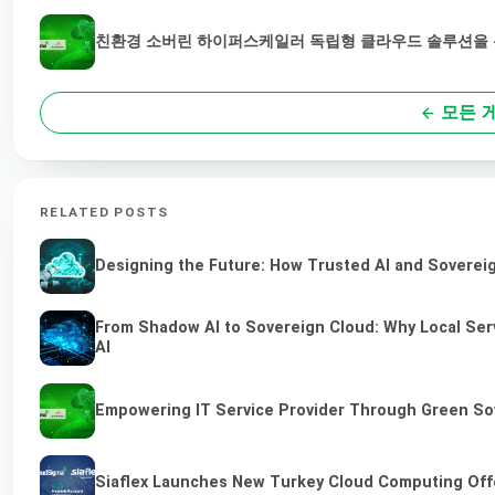
친환경 소버린 하이퍼스케일러 독립형 클라우드 솔루션을 통
모든 
RELATED POSTS
Designing the Future: How Trusted AI and Sovereig
From Shadow AI to Sovereign Cloud: Why Local Serv
AI
Empowering IT Service Provider Through Green So
Siaflex Launches New Turkey Cloud Computing Off