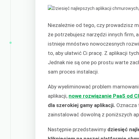
Niezależnie od tego, czy prowadzisz ma
że potrzebujesz narzędzi innych firm,
istnieje mnóstwo nowoczesnych rozwią
to, aby ułatwić Ci pracę. Z aplikacji t
Jednak nie są one po prostu warte zach
sam proces instalacji.
Aby wyeliminować problem marnowania 
aplikacji,
nowe rozwiązanie PaaS od C
dla szerokiej gamy aplikacji.
Oznacza t
zainstalować dowolną z poniższych apl
Następnie przedstawimy
dziesięć naj
kliknięciem na naszej platformie chm