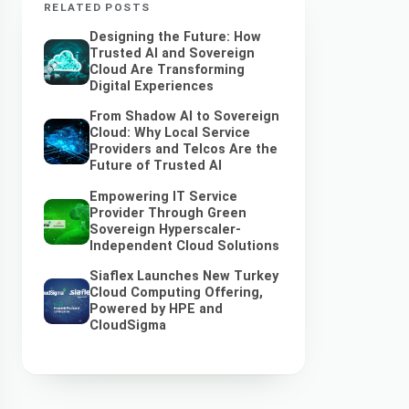
RELATED POSTS
Designing the Future: How
Trusted AI and Sovereign
Cloud Are Transforming
Digital Experiences
From Shadow AI to Sovereign
Cloud: Why Local Service
Providers and Telcos Are the
Future of Trusted AI
Empowering IT Service
Provider Through Green
Sovereign Hyperscaler-
Independent Cloud Solutions
Siaflex Launches New Turkey
Cloud Computing Offering,
Powered by HPE and
CloudSigma