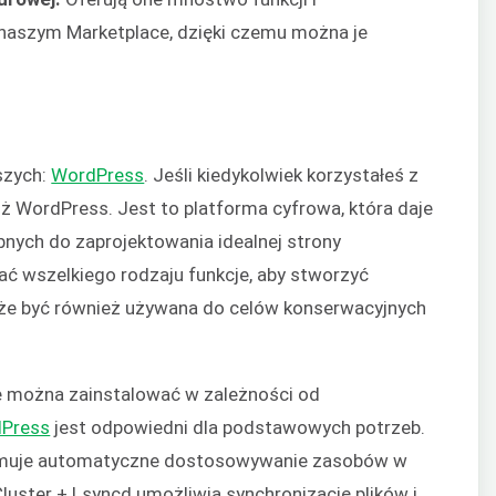
 naszym Marketplace, dzięki czemu można je
szych:
WordPress
. Jeśli kiedykolwiek korzystałeś z
uż WordPress. Jest to platforma cyfrowa, która daje
nych do zaprojektowania idealnej strony
ć wszelkiego rodzaju funkcje, aby stworzyć
oże być również używana do celów konserwacyjnych
re można zainstalować w zależności od
dPress
jest odpowiedni dla podstawowych potrzeb.
muje automatyczne dostosowywanie zasobów w
luster + Lsyncd umożliwia synchronizację plików i