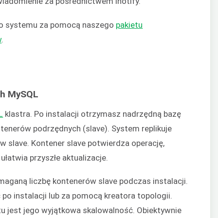
wiadomienie za pośrednictwem inotify.
go systemu za pomocą naszego
pakietu
w
.
ych MySQL
L
klastra. Po instalacji otrzymasz nadrzędną bazę
ntenerów podrzędnych (slave). System replikuje
 slave. Kontener slave potwierdza operację,
łatwia przyszłe aktualizacje.
aganą liczbę kontenerów slave podczas instalacji.
po instalacji lub za pomocą kreatora topologii.
tu jest jego wyjątkowa skalowalność. Obiektywnie