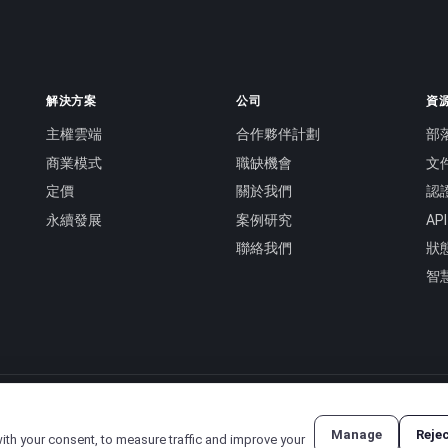
解決方案
公司
資
主權雲端
合作夥伴計劃
部
商業模式
職缺機會
文
定價
關於我們
認
永續發展
案例研究
AP
聯絡我們
狀
智
Manage
Reje
with your consent, to measure traffic and improve your