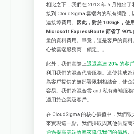
相比之下，我們在 2013 年 6 月
接到 CloudSigma 雲端內的私有
連接埠費用。
因此，對於 10GigE，使用 
Microsoft ExpressRoute 節省了 90
量的資料費用。畢竟，這是客戶的資料
心被雲端服務商「鎖定」。
此外，我們實際上
退還高達 20% 的客
利用我們的混合代管服務。這使其成為
為客戶提供的無部署限制相結合，使企
容易。我們為混合雲 and 私有修補
適用於企業級客戶。
在 CloudSigma 的核心價值中
來實現這一點。我們採取與其他供應商
通過提高雲端效率來降低我們的價格
。