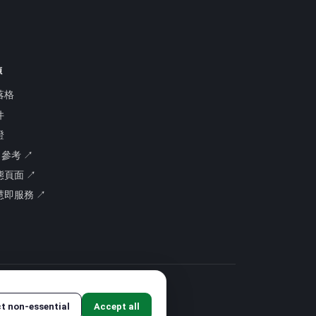
源
落格
件
證
I 參考 ↗
態頁面 ↗
慧即服務 ↗
ct non-essential
Accept all