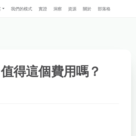
案
我們的模式
實證
洞察
資源
關於
部落格
te – 值得這個費用嗎？