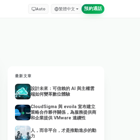
預約通話
Auto
繁體中文
最新文章
設計未來：可信賴的 AI 與主權雲
端如何變革數位體驗
CloudSigma 與 evoila 宣布建立
策略合作夥伴關係，為服務提供商
和企業提供 VMware 連續性
人，而非平台，才是推動進步的動
力