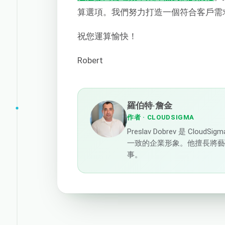
算選項。我們努力打造一個符合客戶需
祝您運算愉快！
Robert
羅伯特·詹金
作者
· CLOUDSIGMA
Preslav Dobrev 是 C
一致的企業形象。他擅長將
事。