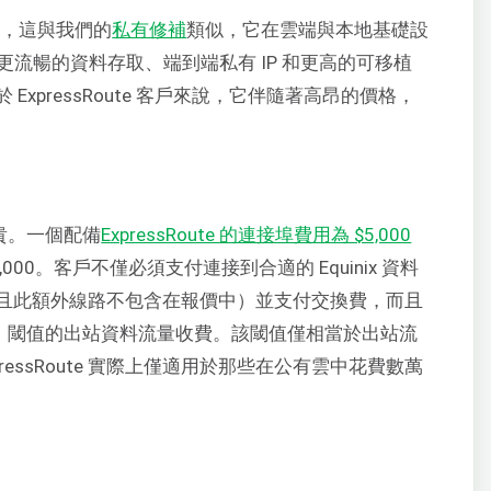
oute，這與我們的
私有修補
類似，它在雲端與本地基礎設
更流暢的資料存取、端到端私有 IP 和更高的可移植
xpressRoute 客戶來說，它伴隨著高昂的價格，
昂貴。一個配備
ExpressRoute 的連接埠費用為 $5,000
10,000。客戶不僅必須支付連接到合適的 Equinix 資料
且此額外線路不包含在報價中）並支付交換費，而且
對較低）閾值的出站資料流量收費。該閾值僅相當於出站流
pressRoute 實際上僅適用於那些在公有雲中花費數萬