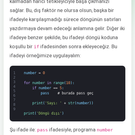
kalmadan harici tetikleyiciyle başa çıkmanızı
sağlar. Bu, dış faktör ne olursa olsun, başka bir
ifadeyle karşılaşmadığı sürece döngünün satırları
yazdırmaya devam edeceği anlamına gelir. Diğer iki
ifadeye benzer şekilde, bu ifadeyi döngü koduna
koşullu bir
ifadesinden sonra ekleyeceğiz. Bu
if
ifadeyi örneğimize uygulayalım:
1
number
=
0
2
3
for
number 
in
range
(
10
)
:
4
if
number
==
5
:
5
pass
# burada pass geç
6
7
print
(
'Sayı: '
+
str
(
number
)
)
8
9
print
(
'Döngü dışı'
)
Şu ifade ile:
ifadesiyle, programa
pass
number