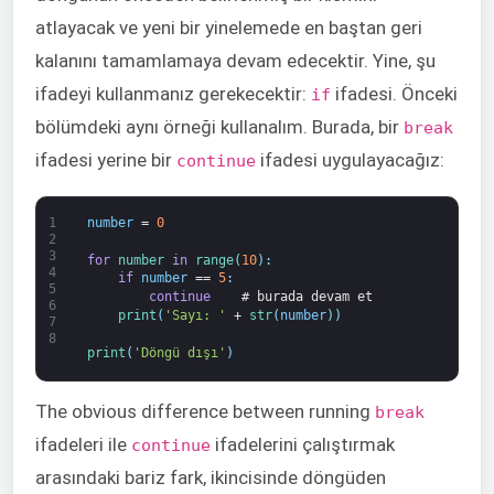
atlayacak ve yeni bir yinelemede en baştan geri
kalanını tamamlamaya devam edecektir. Yine, şu
ifadeyi kullanmanız gerekecektir:
ifadesi. Önceki
if
bölümdeki aynı örneği kullanalım. Burada, bir
break
ifadesi yerine bir
ifadesi uygulayacağız:
continue
1
number
=
0
2
3
for
number 
in
range
(
10
)
:
4
if
number
==
5
:
5
continue
# burada devam et
6
print
(
'Sayı: '
+
str
(
number
)
)
7
8
print
(
'Döngü dışı'
)
The obvious difference between running
break
ifadeleri ile
ifadelerini çalıştırmak
continue
arasındaki bariz fark, ikincisinde döngüden