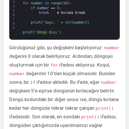
3
for
number 
in
range
(
10
)
:
4
if
number
==
5
:
5
break
# burada break
6
7
print
(
'Sayı: '
+
str
(
number
)
)
8
9
print
(
'Döngü dışı'
)
Gördüğünüz gibi, şu değişkeni başlatıyoruz:
number
değerini 0 olarak belirliyoruz. Ardından, döngüyü
oluşturmak için bir
ifadesi ekliyoruz. Koşul,
for
değerinin 10'dan küçük olmasıdır. Bundan
number
sonra, bir
ifadesi ekledik. Bu ifade, eğer
if
number
değişkeni 5'e eşitse döngünün kırılacağını belirtir.
Döngü kodundaki bir diğer unsur ise, döngü kırılana
kadar her döngüde tekrar tekrar çalışan
print()
ifadesidir. Son olarak, en sondaki
ifadesi,
print()
döngüden çıktığımızda uyarılmamızı sağlar.