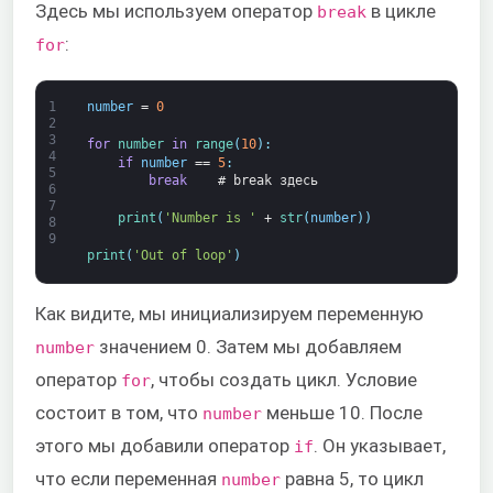
Здесь мы используем оператор
в цикле
break
:
for
1
number
=
0
2
3
for
number 
in
range
(
10
)
:
4
if
number
==
5
:
5
break
# break здесь
6
7
print
(
'Number is '
+
str
(
number
)
)
8
9
print
(
'Out of loop'
)
Как видите, мы инициализируем переменную
значением 0. Затем мы добавляем
number
оператор
, чтобы создать цикл. Условие
for
состоит в том, что
меньше 10. После
number
этого мы добавили оператор
. Он указывает,
if
что если переменная
равна 5, то цикл
number