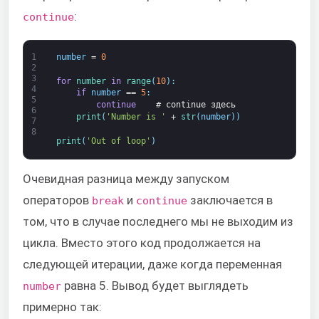
:
continue
1
number
=
0
2
3
for
number 
in
range
(
10
)
:
4
if
number
==
5
:
5
continue
# continue здесь
6
print
(
'Number is '
+
str
(
number
)
)
7
8
print
(
'Out of loop'
)
Очевидная разница между запуском
операторов
и
заключается в
break
continue
том, что в случае последнего мы не выходим из
цикла. Вместо этого код продолжается на
следующей итерации, даже когда переменная
равна 5. Вывод будет выглядеть
number
примерно так: