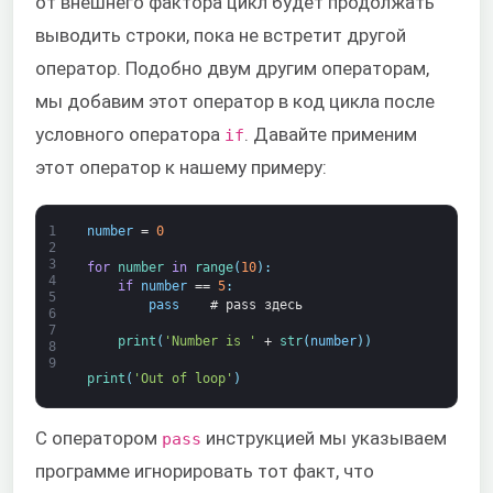
от внешнего фактора цикл будет продолжать
выводить строки, пока не встретит другой
оператор. Подобно двум другим операторам,
мы добавим этот оператор в код цикла после
условного оператора
. Давайте применим
if
этот оператор к нашему примеру:
1
number
=
0
2
3
for
number 
in
range
(
10
)
:
4
if
number
==
5
:
5
pass
# pass здесь
6
7
print
(
'Number is '
+
str
(
number
)
)
8
9
print
(
'Out of loop'
)
С оператором
инструкцией мы указываем
pass
программе игнорировать тот факт, что