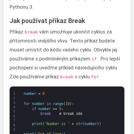
Pythonu 3.
Jak používat příkaz Break
Příkaz
vám umožňuje ukončit cyklus za
break
přítomnosti vnějšího vlivu. Tento příkaz budete
muset umístit do kódu vašeho cyklu. Obvykle jej
používáme s podmíněným příkazem
. Pro lepší
if
pochopení si uveďme příklad následujícího cyklu.
Zde používáme příkaz
v cyklu
:
break
for
1
number
=
0
2
3
for
number 
in
range
(
10
)
:
4
if
number
==
5
:
5
break
# break zde
6
7
print
(
'Number is '
+
str
(
number
)
)
8
9
print
(
'Out of loop'
)