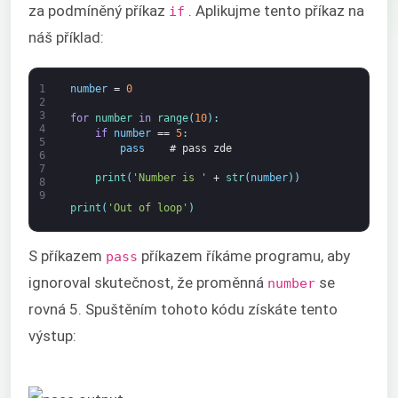
za podmíněný příkaz
. Aplikujme tento příkaz na
if
náš příklad:
1
number
=
0
2
3
for
number 
in
range
(
10
)
:
4
if
number
==
5
:
5
pass
# pass zde
6
7
print
(
'Number is '
+
str
(
number
)
)
8
9
print
(
'Out of loop'
)
S příkazem
příkazem říkáme programu, aby
pass
ignoroval skutečnost, že proměnná
se
number
rovná 5. Spuštěním tohoto kódu získáte tento
výstup: