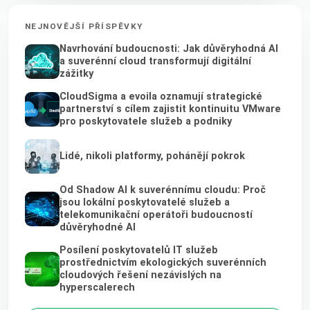
NEJNOVĚJŠÍ PŘÍSPĚVKY
Navrhování budoucnosti: Jak důvěryhodná AI
a suverénní cloud transformují digitální
zážitky
CloudSigma a evoila oznamují strategické
partnerství s cílem zajistit kontinuitu VMware
pro poskytovatele služeb a podniky
Lidé, nikoli platformy, pohánějí pokrok
Od Shadow AI k suverénnímu cloudu: Proč
jsou lokální poskytovatelé služeb a
telekomunikační operátoři budoucností
důvěryhodné AI
Posílení poskytovatelů IT služeb
prostřednictvím ekologických suverénních
cloudových řešení nezávislých na
hyperscalerech