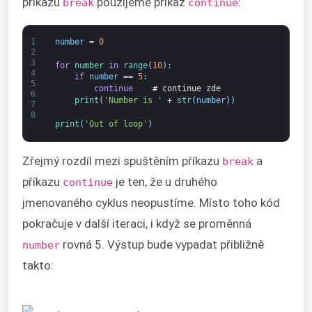
příkazu
použijeme příkaz
:
break
continue
1
number
=
0
2
3
for
number 
in
range
(
10
)
:
4
if
number
==
5
:
5
continue
# continue zde
6
print
(
'Number is '
+
str
(
number
)
)
7
8
print
(
'Out of loop'
)
Zřejmý rozdíl mezi spuštěním příkazu
a
break
příkazu
je ten, že u druhého
continue
jmenovaného cyklus neopustíme. Místo toho kód
pokračuje v další iteraci, i když se proměnná
rovná 5. Výstup bude vypadat přibližně
number
takto: