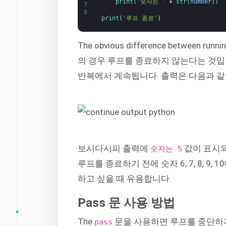
print
(
'숫자는 '
+
str
(
number
)
)
7
8
print
(
'루프 종료'
)
The obvious difference between runni
의 경우 루프를 종료하지 않는다는 것입
반복에서 계속됩니다. 출력은 다음과 같
보시다시피 출력에
값이 표시되
숫자는 5
루프를 종료하기 전에 숫자 6, 7, 8, 9
하고 싶을 때 유용합니다.
Pass 문 사용 방법
The
문을 사용하면 루프를 중단하지
pass