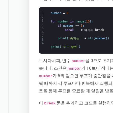
1
number
=
0
2
3
for
number 
in
range
(
10
)
:
4
if
number
==
5
:
5
break
# 여기서 break
6
7
print
(
'숫자는 '
+
str
(
number
)
)
8
9
print
(
'루프 종료'
)
보시다시피, 변수
을 0으로 초기
number
습니다. 조건은
가 10보다 작다는
number
가 5와 같으면 루프가 중단됨을 
number
될 때까지 각 루프마다 반복해서 실행
문을 통해 루프를 종료할 때 알림을 받을
이
문을 추가하고 코드를 실행하면
break