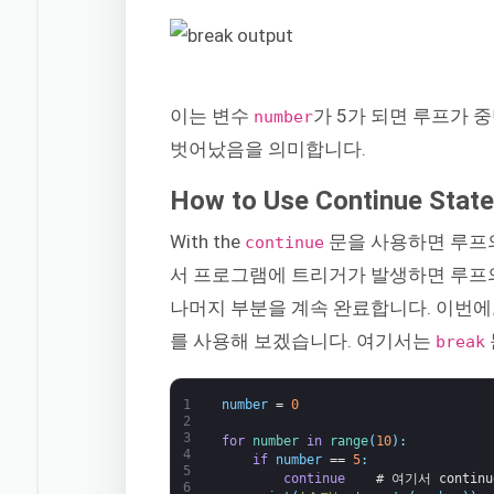
이는 변수
가 5가 되면 루프가 
number
벗어났음을 의미합니다.
How to Use Continue Stat
With the
문을 사용하면 루프의
continue
서 프로그램에 트리거가 발생하면 루프
나머지 부분을 계속 완료합니다. 이번
를 사용해 보겠습니다. 여기서는
break
1
number
=
0
2
3
for
number 
in
range
(
10
)
:
4
if
number
==
5
:
5
continue
# 여기서 continu
6