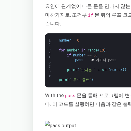
요인에 관계없이 다른 문을 만나지 않는
마찬가지로, 조건부
문 뒤의 루프 코
if
습니다:
1
number
=
0
2
3
for
number 
in
range
(
10
)
:
4
if
number
==
5
:
5
pass
# 여기서 pass
6
7
print
(
'숫자는 '
+
str
(
number
)
)
8
9
print
(
'루프 종료'
)
With the
문을 통해 프로그램에 
pass
다. 이 코드를 실행하면 다음과 같은 출