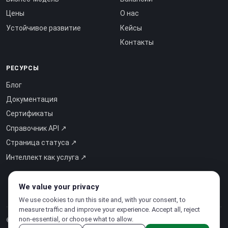
Цены
О нас
Устойчивое развитие
Кейсы
Контакты
РЕСУРСЫ
Блог
Документация
Сертификаты
Справочник API ↗
Страница статуса ↗
Интеллект как услуга ↗
We value your privacy
We use cookies to run this site and, with your consent, to
measure traffic and improve your experience. Accept all, reject
non-essential, or choose what to allow.
© 2026 CloudSigma Holding AG.
Все права защищены
.