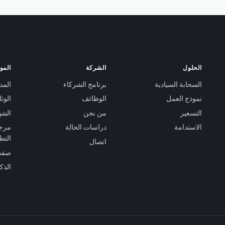
الحلول
الشركة
الموا
السحابة السيادية
برنامج الشركاء
المد
نموذج العمل
الوظائف
الوث
التسعير
من نحن
الشه
الاستدامة
دراسات الحالة
مرجع
التط
اتصال
صفحة
الذك