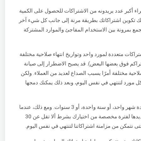
اء أكبر عدد يريدونه من الاشتراكات للحصول على الكمية
مكنك تكوين اشتراكاتك بطريقة مرنة إلى جانب كل شيء آخر
ه يمكنك الجمع بمرونة بين الاستخدام المفاجئ والموارد المشتركة
راكات متعددة لمورد واحد وتواريخ انتهاء صلاحية مختلفة
تراكم فوق بعضها البعض). قد يصبح الاضطرار إلى صيانة
لاحية مختلفة أمرًا يسبب الصداع لعديد من العملاء. ولكن
لكل مورد لتنتهي في نفس اليوم، وبعد ذلك يمكنك دمجها
بشكل افتراضي، يمكنك إنشاء اشتراكات لمدة شهر واحد، أو سنة واحدة، أو 3 سنوات. ومع ذلك، عندما
تقوم بتمديد اشتراكاتك، يكون لديك خيار تمديدها لفترة مخصصة من اختيارك بشرط ألا تقل عن 30
 حتى نتمكن من مزامنة اشتراكاتنا لتنتهي في نفس اليوم.