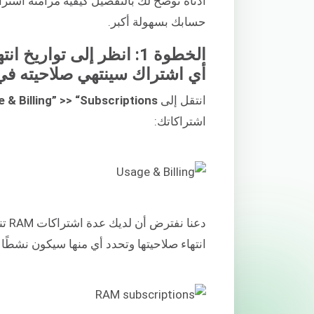
أدناه نوضح لك بالتفصيل كيفية مزامنة اشتر
حسابك بسهولة أكبر.
الخطوة 1: انظر إلى توا
أي اشتراك سينتهي صلاحيته في 
انتقل إلى WebApp
 & Billing” >> “Subscriptions”
اشتراكاتك:
دعن
انتهاء صلاحيتها وتحدد أي منها سيكون نشطًا