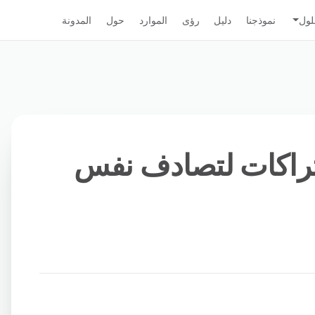
لول
نموذجنا
دليل
رؤى
الموارد
حول
المدونة
شتراكات لتصادف نفس