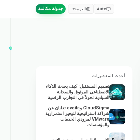
جدولة مكالمة
Auto
العربية
أحدث المنشورات
تصميم المستقبل: كيف يحدث الذكاء
الاصطناعي الموثوق والسحابة
السيادية تحولاً في التجارب الرقمية
CloudSigma وevoila تعلنان عن
شراكة استراتيجية لتوفير استمرارية
VMware لمزودي الخدمات
والمؤسسات