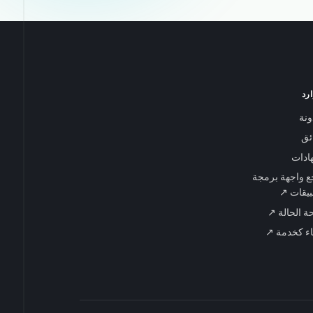
رد
ونة
ائق
ادات
 واجهة برمجة
بيقات ↗
 الحالة ↗
اء كخدمة ↗