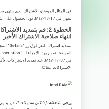
ينتهي في 17-May-17. نود الحصول على اشتراك واحد فقط لمورد RAM يتجدد كل ثلاثة أشهر.
الخطوة 2: قم بتمديد الاش
انتهاء صلاحية الاشتراك الأخير
لتمديد اشتراك، انقر فوق زر
“Details”
المجا
في 07-May-17. عند تمديد الاشتراكات، تأكد من أن
الاشتراكات تلقائيًا.
يرجى ملاحظة:
إذا كان اشتراكك الأخير ينته