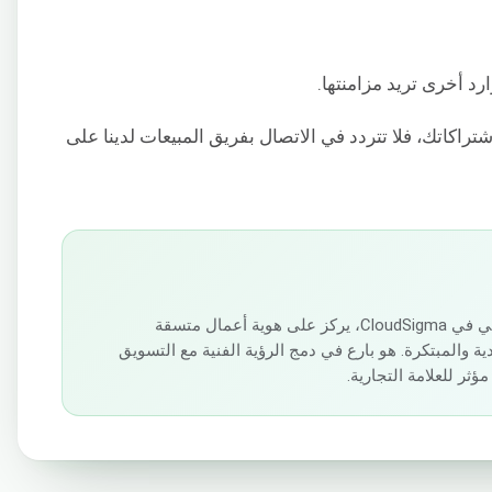
د أخرى تريد مزامنتها.
راكاتك، فلا تتردد في الاتصال بفريق المبيعات لدينا على
Preslav Dobrev هو مصمم إبداعي في CloudSigma، يركز على هوية أعمال متسقة
ة والمبتكرة. هو بارع في دمج الرؤية الفنية مع التسويق
ر للعلامة التجارية.