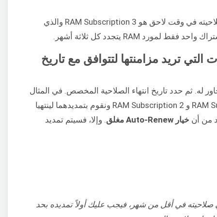
في المثال الموضح، الاشتراك الذي ينتهي صلاحيته في وقت لاحق هو RAM Subscription 3 والذي
تراكات التي تريد مزامنتها لتتوافق مع تاريخ
ور له. ثم حدد تاريخ انتهاء الصلاحية المخصص. في المثال
الموضح، نقوم بهذا الإجراء لـ RAM Subscription 1 و RAM Subscription 2 ونقوم بتمديدهما لينتهيا
خيار Auto-Renew مغلق
. وإلا، فسيتم تمديد
ي صلاحيته في أقل من شهر، فيجب عليك أولاً تمديده بحد