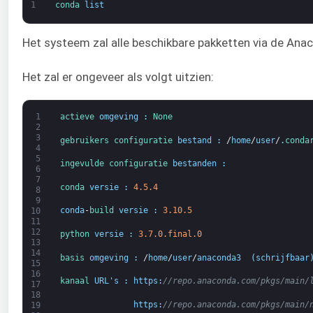
1
conda 
list
Het systeem zal alle beschikbare pakketten via de Ana
Het zal er ongeveer als volgt uitzien:
1
actieve 
omgeving
:
None
2
3
gebruikers 
configuratie 
bestand
:
/
home
/
user
/
.
conda
4
5
ingevulde 
configuratie 
bestanden
:
6
7
conda 
versie
:
4.5.4
8
9
conda
-
build 
versie
:
3.10.5
10
11
12
python 
versie
:
3.7.0.final.0
13
14
basis 
omgeving
:
/
home
/
user
/
anaconda3
(
schrijfbaar
15
16
kanaal 
URL's
:
https
:
//repo.anaconda.com/pkgs/main/
17
18
https
:
//repo.anaconda.com/pkgs/main/
19