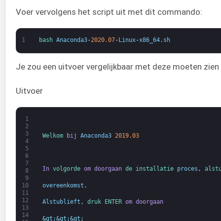
Voer vervolgens het script uit met dit commando:
1
bash 
Anaconda3
-
2020.07
-
Linux
-
x86_64
.
sh
Je zou een uitvoer vergelijkbaar met deze moeten zien
Uitvoer
1
2
3
Welkom 
bij
Anaconda3
2019.03
4
5
6
7
In
volgorde 
om
doorgaan
de 
installatie 
proces
,
alst
8
9
overeenkomst
.
10
11
12
Alstublieft
,
druk 
ENTER 
om
doorgaan
13
14
&gt;
&gt;
&gt;