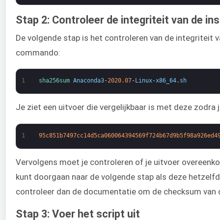
Stap 2: Controleer de integriteit van de in
De volgende stap is het controleren van de integriteit
commando:
1
sha256sum 
Anaconda3
-
2020.07
-
Linux
-
x86_64
.
sh
Je ziet een uitvoer die vergelijkbaar is met deze zodra
1
95c851b7497cc14d5ca060064394569f724b67d9b5f98a926ed4
Vervolgens moet je controleren of je uitvoer overeen
kunt doorgaan naar de volgende stap als deze hetzelfde
controleer dan de documentatie om de checksum van die
Stap 3: Voer het script uit