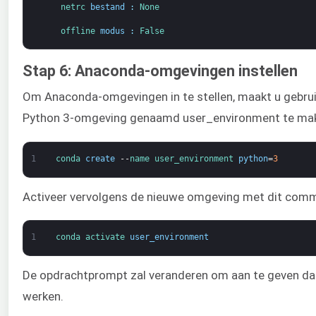
netrc 
bestand
:
None
offline 
modus
:
False
Stap 6: Anaconda-omgevingen instellen
Om Anaconda-omgevingen in te stellen, maakt u gebr
Python 3-omgeving genaamd user_environment te ma
1
conda 
create
--
name 
user_environment 
python
=
3
Activeer vervolgens de nieuwe omgeving met dit com
1
conda 
activate 
user_environment
De opdrachtprompt zal veranderen om aan te geven dat
werken.