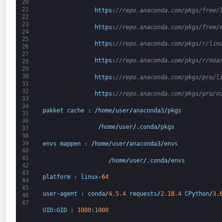
20
21
https
:
//repo.anaconda.com/pkgs/free/
22
23
https
:
//repo.anaconda.com/pkgs/free/
24
25
https
:
//repo.anaconda.com/pkgs/r/lin
26
27
https
:
//repo.anaconda.com/pkgs/r/noa
28
29
30
https
:
//repo.anaconda.com/pkgs/pro/l
31
32
https
:
//repo.anaconda.com/pkgs/pro/n
33
34
pakket
cache
:
/
home
/
user
/
anaconda3
/
pkgs
35
36
                /
home
/
user
/
.
conda
/
pkgs
37
38
39
envs 
mappen
:
/
home
/
user
/
anaconda3
/
envs
40
41
                   /
home
/
user
/
.
conda
/
envs
42
43
platform
:
linux
-
64
44
45
user
-
agent
:
conda
/
4.5.4
requests
/
2.18.4
CPython
/
3.
46
47
UID
:
GID
:
1000
:
1000