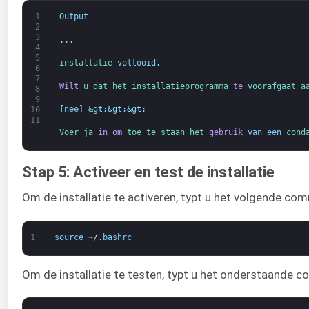
1
Output
2
3
.
.
.
4
5
installatie 
voltooid
.
6
7
Wilt
u 
dat 
het 
installatieprogramma 
te
voorafgaat a
8
9
[
nee
]
&gt;
&gt;
&gt;
10
11
Voer 
ja 
in om
toe te staan 
het 
gebruik
van
een
cond
Stap 5: Activeer en test de installatie
Om de installatie te activeren, typt u het volgende c
1
source
~
/
.
bashrc
Om de installatie te testen, typt u het onderstaande