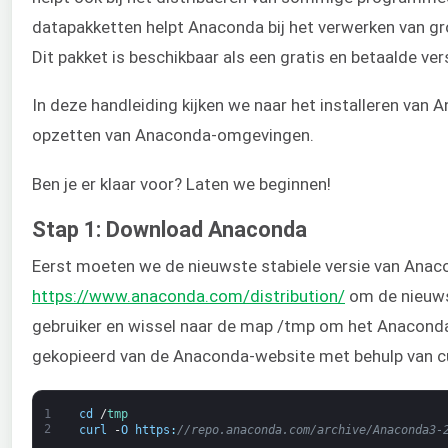
datapakketten helpt Anaconda bij het verwerken van gr
Dit pakket is beschikbaar als een gratis en betaalde ver
In deze handleiding kijken we naar het installeren van 
opzetten van Anaconda-omgevingen.
Ben je er klaar voor? Laten we beginnen!
Stap 1: Download Anaconda
Eerst moeten we de nieuwste stabiele versie van Ana
https://www.anaconda.com/distribution/
om de nieuwst
gebruiker en wissel naar de map /tmp om het Anaconda 
gekopieerd van de Anaconda-website met behulp van cu
1
cd
/
tmp
2
curl
-
O
https
:
//repo.anaconda.com/archive/Anaconda3-