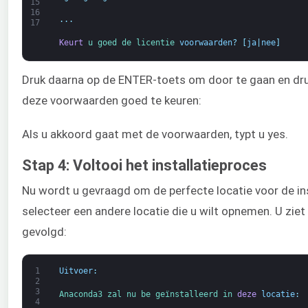
15
16
.
.
.
17
Keurt
u 
goed 
de 
licentie 
voorwaarden
?
[
ja
|
nee
]
Druk daarna op de ENTER-toets om door te gaan en dr
deze voorwaarden goed te keuren:
Als u akkoord gaat met de voorwaarden, typt u yes.
Stap 4: Voltooi het installatieproces
Nu wordt u gevraagd om de perfecte locatie voor de in
selecteer een andere locatie die u wilt opnemen. U ziet
gevolgd:
1
Uitvoer
:
2
3
Anaconda3 
zal 
nu 
be 
geïnstalleerd 
in 
deze
locatie
:
4