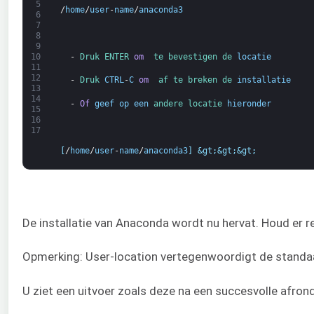
5
/
home
/
user
-
name
/
anaconda3
6
7
8
9
  -
Druk 
ENTER 
om 
te bevestigen 
de 
locatie
10
11
12
  -
Druk 
CTRL
-
C
om 
af te breken 
de 
installatie
13
14
  -
Of
geef op
een
andere 
locatie 
hieronder
15
16
17
[
/
home
/
user
-
name
/
anaconda3
]
&gt;
&gt;
&gt;
De installatie van Anaconda wordt nu hervat. Houd er r
Opmerking: User-location vertegenwoordigt de standaar
U ziet een uitvoer zoals deze na een succesvolle afrondi