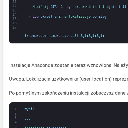
11
12
  -
Naciśnij 
CTRL
-
C
aby 
przerwać 
instalację
install
13
14
  -
Lub
określ
a
inną 
lokalizację 
poniżej
15
16
17
[
/
home
/
user
-
name
/
anaconda3
]
&gt;
&gt;
&gt;
Instalacja Anaconda zostanie teraz wznowiona. Należy
Uwaga: Lokalizacja użytkownika (user-location) repreze
Po pomyślnym zakończeniu instalacji zobaczysz dane 
1
Wynik
2
3
.
.
.
4
5