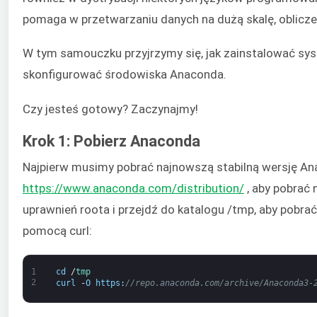
pomaga w przetwarzaniu danych na dużą skalę, obliczenia
W tym samouczku przyjrzymy się, jak zainstalować sy
skonfigurować środowiska Anaconda.
Czy jesteś gotowy? Zaczynajmy!
Krok 1: Pobierz Anaconda
Najpierw musimy pobrać najnowszą stabilną wersję Ana
https://www.anaconda.com/distribution/
, aby pobrać
uprawnień roota i przejdź do katalogu /tmp, aby pobra
pomocą curl:
1
cd
/
tmp
2
curl
-
O
https
:
//repo.anaconda.com/archive/Anaconda3-