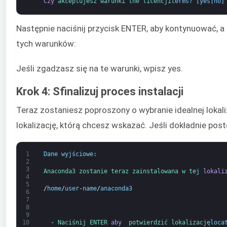
Czy
akceptujesz 
warunki 
the 
licencji
terms
?
[
yes
|
no
]
Następnie naciśnij przycisk ENTER, aby kontynuować, a
tych warunków:
Jeśli zgadzasz się na te warunki, wpisz yes.
Krok 4: Sfinalizuj proces instalacji
Teraz zostaniesz poproszony o wybranie idealnej lokaliz
lokalizację, którą chcesz wskazać. Jeśli dokładnie p
1
Dane wyjściowe
:
2
3
Anaconda3 
zostanie 
teraz 
zainstalowana 
w 
tej 
lokali
4
5
/
home
/
user
-
name
/
anaconda3
6
7
8
9
  -
Naciśnij 
ENTER 
aby 
potwierdzić 
lokalizację
loca
10