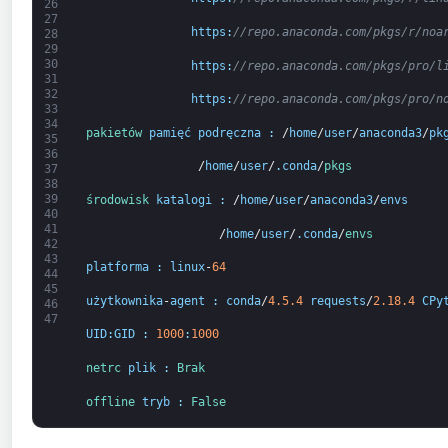
26
27
https
:
//repo.anaconda.com/pkgs/r/noa
28
29
30
https
:
//repo.anaconda.com/pkgs/pro/l
31
32
https
:
//repo.anaconda.com/pkgs/pro/n
33
34
pakietów
pamięć podręczna
:
/
home
/
user
/
anaconda3
/
pk
35
36
                /
home
/
user
/
.
conda
/
pkgs
37
38
39
środowisk 
katalogi
:
/
home
/
user
/
anaconda3
/
envs
40
41
                   /
home
/
user
/
.
conda
/
envs
42
43
platforma
:
linux
-
64
44
45
użytkownika
-
agent
:
conda
/
4.5.4
requests
/
2.18.4
CPy
46
47
UID
:
GID
:
1000
:
1000
netrc 
plik
:
Brak
offline 
tryb
:
False