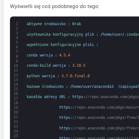
Wyświetli się coś podobnego do tego:
1
aktywne 
środowisko
:
Brak
2
3
użytkownika 
konfiguracyjny 
plik
:
/
home
/
user
/
.
conda
4
5
wypełnione 
konfiguracyjne 
pliki
:
6
7
conda 
wersja
:
4.5.4
8
9
conda
-
build 
wersja
:
3.10.5
10
11
12
python 
wersja
:
3.7.0.final.0
13
14
bazowe 
środowisko
:
/
home
/
user
/
anaconda3
(
zapisywa
15
16
kanałów 
adresy URL
:
https
:
//repo.anaconda.com/pkgs
17
18
https
:
//repo.anaconda.com/pkgs/main/
19
20
21
https
:
//repo.anaconda.com/pkgs/free/
22
23
https
:
//repo.anaconda.com/pkgs/free/
24
25
https
:
//repo.anaconda.com/pkgs/r/lin