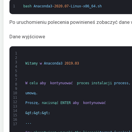
1
bash 
Anaconda3
-
2020.07
-
Linux
-
x86_64
.
sh
Po uruchomieniu polecenia powinieneś zobaczyć dane 
Dane wyjściowe
1
2
3
Witamy 
w
Anaconda3
2019.03
4
5
6
7
W
celu 
aby 
kontynuować 
proces 
instalacji 
process
,
8
9
umową
.
10
11
12
Proszę
,
nacisnąć 
ENTER 
aby 
kontynuować
13
14
&gt;
&gt;
&gt;
15
16
.
.
.
17