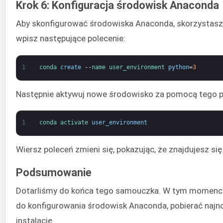
Krok 6: Konfiguracja środowisk Anaconda
Aby skonfigurować środowiska Anaconda, skorzystasz 
wpisz następujące polecenie:
1
conda 
create
--
name 
user_environment 
python
=
3
Następnie aktywuj nowe środowisko za pomocą tego p
1
conda 
activate 
user_environment
Wiersz poleceń zmieni się, pokazując, że znajdujesz
Podsumowanie
Dotarliśmy do końca tego samouczka. W tym momencie 
do konfigurowania środowisk Anaconda, pobierać najn
instalację.