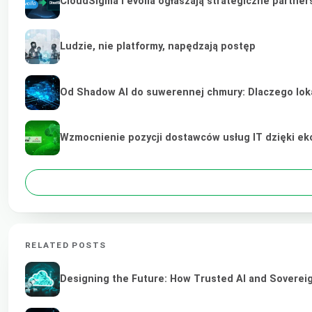
CloudSigma i evoila ogłaszają strategiczne partne
Ludzie, nie platformy, napędzają postęp
Od Shadow AI do suwerennej chmury: Dlaczego lokal
Wzmocnienie pozycji dostawców usług IT dzięki e
RELATED POSTS
Designing the Future: How Trusted AI and Sovereig