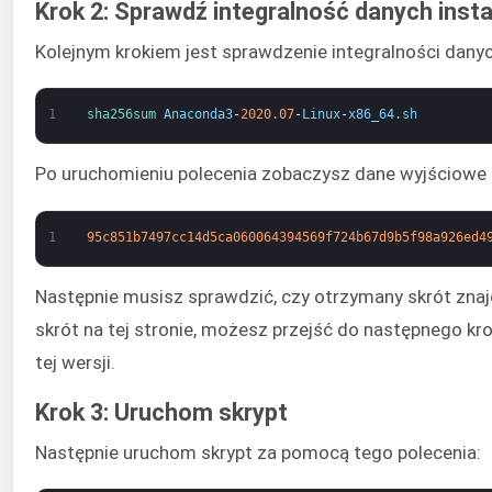
Krok 2: Sprawdź integralność danych insta
Kolejnym krokiem jest sprawdzenie integralności danyc
1
sha256sum 
Anaconda3
-
2020.07
-
Linux
-
x86_64
.
sh
Po uruchomieniu polecenia zobaczysz dane wyjściowe 
1
95c851b7497cc14d5ca060064394569f724b67d9b5f98a926ed4
Następnie musisz sprawdzić, czy otrzymany skrót znajd
skrót na tej stronie, możesz przejść do następnego kr
tej wersji.
Krok 3: Uruchom skrypt
Następnie uruchom skrypt za pomocą tego polecenia: