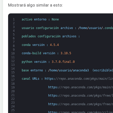
Mostrará algo similar a esto:
1
activo 
entorno
:
None
2
3
usuario 
configuración 
archivo
:
/
home
/
usuario
/
.
cond
4
5
poblados 
configuración 
archivos
:
6
7
conda 
versión
:
4.5.4
8
9
conda
-
build 
versión
:
3.10.5
10
11
12
python 
versión
:
3.7.0.final.0
13
14
base 
entorno
:
/
home
/
usuario
/
anaconda3
(
escribible
15
16
canal 
URLs
:
https
:
//repo.anaconda.com/pkgs/main/li
17
18
https
:
//repo.anaconda.com/pkgs/main/
19
20
21
https
:
//repo.anaconda.com/pkgs/free/
22
23
https
:
//repo.anaconda.com/pkgs/free/
24
25
https
:
//repo.anaconda.com/pkgs/r/lin