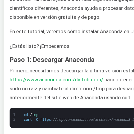
científicos diferentes, Anaconda ayuda a procesar datos
disponible en versión gratuita y de pago.
En este tutorial, veremos cómo instalar Anaconda en Ub
¿Estás listo? ¡Empecemos!
Paso 1: Descargar Anaconda
Primero, necesitamos descargar la última versión est
https://www.anaconda.com/distribution/
para obtener 
sudo no raíz y cámbiate al directorio /tmp para descar
anteriormente del sitio web de Anaconda usando curl:
1
cd
/
tmp
2
curl
-
O
https
:
//repo.anaconda.com/archive/Anaconda3-