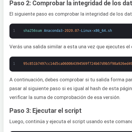
Paso 2: Comprobar la integridad de los dat
El siguiente paso es comprobar la integridad de los dat
1
sha256sum 
Anaconda3
-
2020.07
-
Linux
-
x86_64
.
sh
Verás una salida similar a esta una vez que ejecutes e
1
95c851b7497cc14d5ca060064394569f724b67d9b5f98a926ed4
A continuación, debes comprobar si tu salida forma p
pasar al siguiente paso si es igual al hash de esta pág
verificar la suma de comprobación de esa versión.
Paso 3: Ejecutar el script
Luego, continúa y ejecuta el script usando este coman