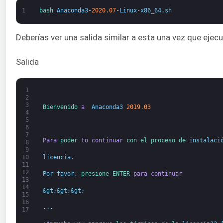
1
bash 
Anaconda3
-
2020.07
-
Linux
-
x86_64
.
sh
Deberías ver una salida similar a esta una vez que eje
Salida
1
2
3
Bienvenido 
a 
Anaconda3
2019.03
4
5
6
7
Para
poder 
to
continuar
con el 
proceso de 
instalaci
8
9
licencia
.
10
11
12
Por favor
,
presione 
ENTER 
para
continuar
13
14
&gt;
&gt;
&gt;
15
16
.
.
.
17