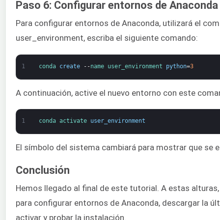
Paso 6: Configurar entornos de Anaconda
Para configurar entornos de Anaconda, utilizará el co
user_environment, escriba el siguiente comando:
1
conda 
create
--
name 
user_environment 
python
=
3
A continuación, active el nuevo entorno con este coma
1
conda 
activate 
user_environment
El símbolo del sistema cambiará para mostrar que se e
Conclusión
Hemos llegado al final de este tutorial. A estas altur
para configurar entornos de Anaconda, descargar la últi
activar y probar la instalación.