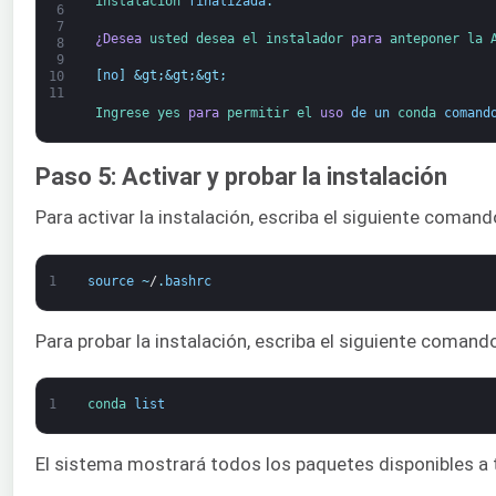
instalación 
finalizada
.
6
7
¿Desea
usted 
desea 
el 
instalador 
para
anteponer 
la 
8
9
[
no
]
&gt;
&gt;
&gt;
10
11
Ingrese 
yes 
para
permitir 
el 
uso
de
un
conda 
comand
Paso 5: Activar y probar la instalación
Para activar la instalación, escriba el siguiente comand
1
source
~
/
.
bashrc
Para probar la instalación, escriba el siguiente comand
1
conda 
list
El sistema mostrará todos los paquetes disponibles a 