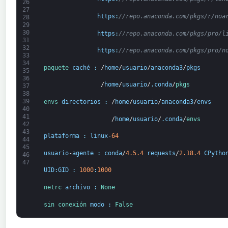
26
27
https
:
//repo.anaconda.com/pkgs/r/noa
28
29
30
https
:
//repo.anaconda.com/pkgs/pro/l
31
32
https
:
//repo.anaconda.com/pkgs/pro/n
33
34
paquete
caché
:
/
home
/
usuario
/
anaconda3
/
pkgs
35
36
                /
home
/
usuario
/
.
conda
/
pkgs
37
38
39
envs 
directorios
:
/
home
/
usuario
/
anaconda3
/
envs
40
41
                   /
home
/
usuario
/
.
conda
/
envs
42
43
plataforma
:
linux
-
64
44
45
usuario
-
agente
:
conda
/
4.5.4
requests
/
2.18.4
CPytho
46
47
UID
:
GID
:
1000
:
1000
netrc 
archivo
:
None
sin conexión 
modo
:
False