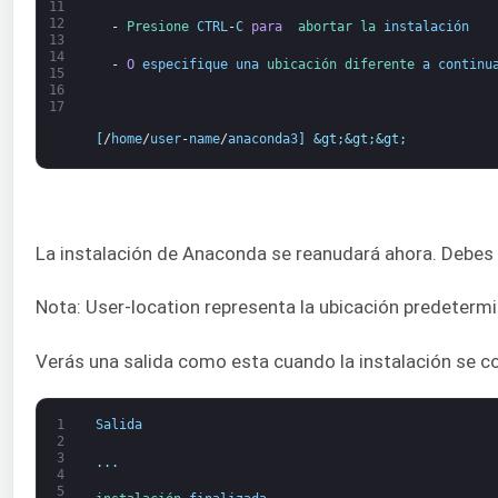
11
12
  -
Presione 
CTRL
-
C
para 
abortar 
la 
instalación
13
14
  -
O
especifique
una
ubicación 
diferente 
a continu
15
16
17
[
/
home
/
user
-
name
/
anaconda3
]
&gt;
&gt;
&gt;
La instalación de Anaconda se reanudará ahora. Debes 
Nota: User-location representa la ubicación predetermin
Verás una salida como esta cuando la instalación se 
1
Salida
2
3
.
.
.
4
5