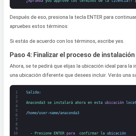
¿Aprueba
you 
approve 
los 
términos de la 
licencia?
?
Después de eso, presiona la tecla ENTER para continuar 
apruebes estos términos:
Si estás de acuerdo con los términos, escribe yes.
Paso 4: Finalizar el proceso de instalación
Ahora, se te pedirá que elijas la ubicación ideal para 
una ubicación diferente que desees incluir. Verás una sa
1
Salida
:
2
3
Anaconda3 
se 
instalará 
ahora 
en 
esta 
ubicación
loca
4
5
/
home
/
user
-
name
/
anaconda3
6
7
8
9
  -
Presione 
ENTER 
para 
confirmar 
la 
ubicación
10