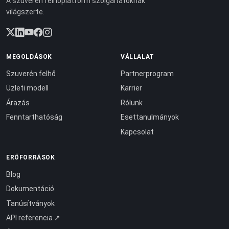
A szuverén felhőplatform szolgáltatóknak
világszerte.
MEGOLDÁSOK
VÁLLALAT
Szuverén felhő
Partnerprogram
Üzleti modell
Karrier
Árazás
Rólunk
Fenntarthatóság
Esettanulmányok
Kapcsolat
ERŐFORRÁSOK
Blog
Dokumentáció
Tanúsítványok
API referencia ↗