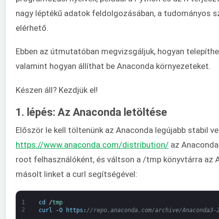
nagy léptékű adatok feldolgozásában, a tudományos sz
elérhető.
Ebben az útmutatóban megvizsgáljuk, hogyan telepítheti
valamint hogyan állíthat be Anaconda környezeteket.
Készen áll? Kezdjük el!
1. lépés: Az Anaconda letöltése
Először le kell töltenünk az Anaconda legújabb stabil ve
https://www.anaconda.com/distribution/
az Anaconda l
root felhasználóként, és váltson a /tmp könyvtárra az
másolt linket a curl segítségével:
1
cd
/
tmp
2
curl
-
O
https
:
//repo.anaconda.com/archive/Anaconda3-