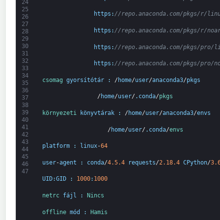
24
25
https
:
//repo.anaconda.com/pkgs/r/lin
26
27
https
:
//repo.anaconda.com/pkgs/r/noa
28
29
30
https
:
//repo.anaconda.com/pkgs/pro/l
31
32
https
:
//repo.anaconda.com/pkgs/pro/n
33
34
csomag
gyorsítótár
:
/
home
/
user
/
anaconda3
/
pkgs
35
36
                /
home
/
user
/
.
conda
/
pkgs
37
38
39
környezeti 
könyvtárak
:
/
home
/
user
/
anaconda3
/
envs
40
41
                   /
home
/
user
/
.
conda
/
envs
42
43
platform
:
linux
-
64
44
45
user
-
agent
:
conda
/
4.5.4
requests
/
2.18.4
CPython
/
3.
46
47
UID
:
GID
:
1000
:
1000
netrc 
fájl
:
Nincs
offline 
mód
:
Hamis