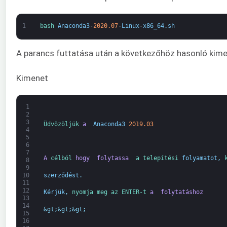
1
bash 
Anaconda3
-
2020.07
-
Linux
-
x86_64
.
sh
A parancs futtatása után a következőhöz hasonló kimene
Kimenet
1
2
3
Üdvözöljük 
a 
Anaconda3
2019.03
4
5
6
7
A
célból 
hogy 
folytassa 
a 
telepítési 
folyamatot
,
8
9
szerződést
.
10
11
12
Kérjük
,
nyomja meg 
az ENTER-t 
a 
folytatáshoz
13
14
&gt;
&gt;
&gt;
15
16
.
.
.