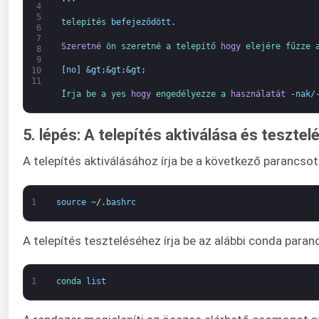
4
5
telepítés 
befejeződött
.
6
7
Szeretné
ön 
szeretné 
a 
telepítő 
hogy
elejére fűzze 
8
9
[
no
]
&gt;
&gt;
&gt;
10
11
Írja be a 
yes 
hogy
engedélyezze 
a 
használatát
-nak/
5. lépés: A telepítés aktiválása és tesztel
A telepítés aktiválásához írja be a következő parancsot
1
source
~
/
.
bashrc
A telepítés teszteléséhez írja be az alábbi conda paran
1
conda 
list