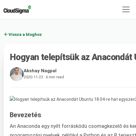
Vissza a bloghoz
Hogyan telepítsük az Anacondát 
Akshay Nagpal
2020-11-23 · 6 min read
Bevezetés
An Anaconda egy nyílt forráskódú csomagkezelő és ker
programozási nyelvek, például a Python és az R terje