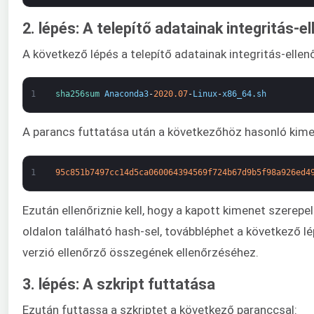
2. lépés: A telepítő adatainak integritás-e
A következő lépés a telepítő adatainak integritás-ellen
1
sha256sum 
Anaconda3
-
2020.07
-
Linux
-
x86_64
.
sh
A parancs futtatása után a következőhöz hasonló kimen
1
95c851b7497cc14d5ca060064394569f724b67d9b5f98a926ed4
Ezután ellenőriznie kell, hogy a kapott kimenet szere
oldalon található hash-sel, továbbléphet a következő l
verzió ellenőrző összegének ellenőrzéséhez.
3. lépés: A szkript futtatása
Ezután futtassa a szkriptet a következő paranccsal: