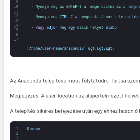
9
  -
Nyomja meg 
az ENTER-t 
a 
megerősítéshez 
a 
helyn
10
11
12
  -
Nyomja meg 
CTRL
-
C
a 
megszakításhoz 
a 
telepítés
13
14
  -
Vagy
adjon meg
egy
másik 
helyet 
alább
15
16
17
[
/
home
/
user
-
name
/
anaconda3
]
&gt;
&gt;
&gt;
Az Anaconda telepítése most folytatódik. Tartsa szem e
Megjegyzés: A user-location az alapértelmezett helyet va
A telepítés sikeres befejezése után egy ehhez hasonló 
1
Kimenet
2
3
.
.
.