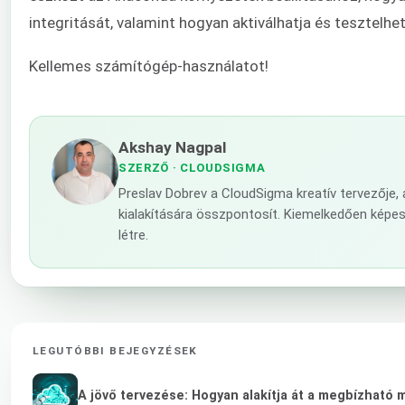
integritását, valamint hogyan aktiválhatja és tesztelheti
Kellemes számítógép-használatot!
Akshay Nagpal
SZERZŐ
· CLOUDSIGMA
Preslav Dobrev a CloudSigma kreatív tervezője,
kialakítására összpontosít. Kiemelkedően képe
létre.
LEGUTÓBBI BEJEGYZÉSEK
A jövő tervezése: Hogyan alakítja át a megbízható 