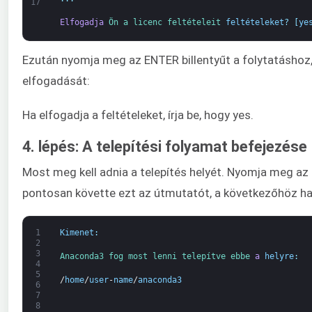
17
Elfogadja
Ön 
a 
licenc 
feltételeit 
feltételeket
?
[
ye
Ezután nyomja meg az ENTER billentyűt a folytatáshoz, 
elfogadását:
Ha elfogadja a feltételeket, írja be, hogy yes.
4. lépés: A telepítési folyamat befejezése
Most meg kell adnia a telepítés helyét. Nyomja meg az
pontosan követte ezt az útmutatót, a következőhöz has
1
Kimenet
:
2
3
Anaconda3 
fog 
most 
lenni 
telepítve 
ebbe 
a
helyre
:
4
5
/
home
/
user
-
name
/
anaconda3
6
7
8