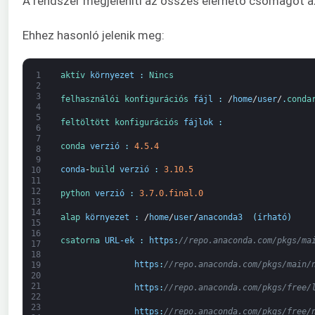
A rendszer megjeleníti az összes elérhető csomagot a
Ehhez hasonló jelenik meg:
1
aktív 
környezet
:
Nincs
2
3
felhasználói 
konfigurációs 
fájl
:
/
home
/
user
/
.
conda
4
5
feltöltött 
konfigurációs 
fájlok
:
6
7
conda 
verzió
:
4.5.4
8
9
conda
-
build 
verzió
:
3.10.5
10
11
12
python 
verzió
:
3.7.0.final.0
13
14
alap 
környezet
:
/
home
/
user
/
anaconda3
(
írható
)
15
16
csatorna 
URL-ek
:
https
:
//repo.anaconda.com/pkgs/ma
17
18
https
:
//repo.anaconda.com/pkgs/main/
19
20
21
https
:
//repo.anaconda.com/pkgs/free/
22
23
https
:
//repo.anaconda.com/pkgs/free/