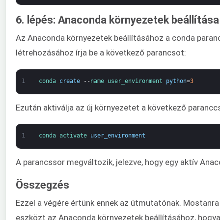
6. lépés: Anaconda környezetek beállítása
Az Anaconda környezetek beállításához a conda paranc
létrehozásához írja be a következő parancsot:
1
conda 
create
--
name 
user_environment 
python
=
3
Ezután aktiválja az új környezetet a következő paranccs
1
conda 
activate 
user_environment
A parancssor megváltozik, jelezve, hogy egy aktív An
Összegzés
Ezzel a végére értünk ennek az útmutatónak. Mostanra 
eszközt az Anaconda környezetek beállításához, hogyan 