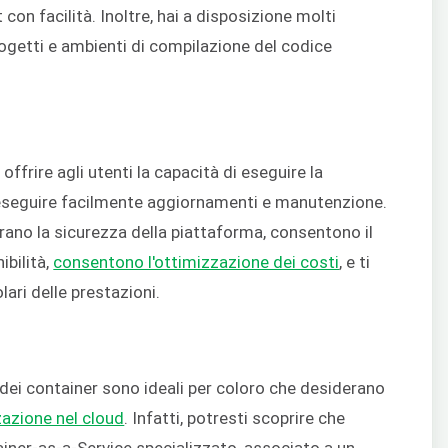
on facilità. Inoltre, hai a disposizione molti
rogetti e ambienti di compilazione del codice
 offrire agli utenti la capacità di eseguire la
i eseguire facilmente aggiornamenti e manutenzione.
grano la sicurezza della piattaforma, consentono il
ibilità,
consentono l'ottimizzazione dei costi
, e ti
ari delle prestazioni.
 dei container sono ideali per coloro che desiderano
zazione nel cloud
. Infatti, potresti scoprire che
iner-as-a-Service specializzato, associato a un