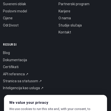
Suvereni oblak
Partnerski program
Poslovni model
Karijere
Cijene
O nama
Održivost
Studije slučaja
Kontakt
RESURSI
Blog
Dokumentacija
Certifikati
API referenca ↗
Stranica sa statusom ↗
Inteligencija kao usluga ↗
We value your privacy
We use cookies to run this site and, with your consent, to