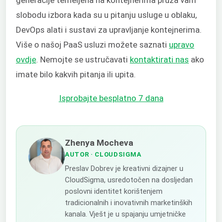
generacije temeljena na kontejnerima pruža vam
slobodu izbora kada su u pitanju usluge u oblaku,
DevOps alati i sustavi za upravljanje kontejnerima.
Više o našoj PaaS usluzi možete saznati
upravo
ovdje
. Nemojte se ustručavati
kontaktirati nas
ako
imate bilo kakvih pitanja ili upita.
Isprobajte besplatno 7 dana
Zhenya Mocheva
AUTOR
· CLOUDSIGMA
Preslav Dobrev je kreativni dizajner u
CloudSigma, usredotočen na dosljedan
poslovni identitet korištenjem
tradicionalnih i inovativnih marketinških
kanala. Vješt je u spajanju umjetničke