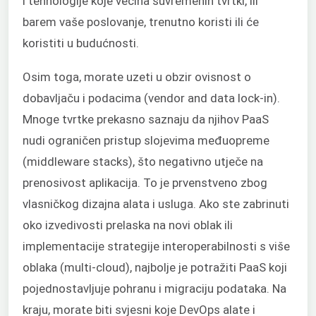
i tehnologije koje većina suvremenih tvrtki, ili
barem vaše poslovanje, trenutno koristi ili će
koristiti u budućnosti.
Osim toga, morate uzeti u obzir ovisnost o
dobavljaču i podacima (vendor and data lock-in).
Mnoge tvrtke prekasno saznaju da njihov PaaS
nudi ograničen pristup slojevima međuopreme
(middleware stacks), što negativno utječe na
prenosivost aplikacija. To je prvenstveno zbog
vlasničkog dizajna alata i usluga. Ako ste zabrinuti
oko izvedivosti prelaska na novi oblak ili
implementacije strategije interoperabilnosti s više
oblaka (multi-cloud), najbolje je potražiti PaaS koji
pojednostavljuje pohranu i migraciju podataka. Na
kraju, morate biti svjesni koje DevOps alate i