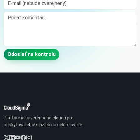
E-mail (nebude zverejnený)
Comment
Odoslať na kontrolu
Platforma suverénneho cloudu pre
poskytovateľov služieb na celom svete.