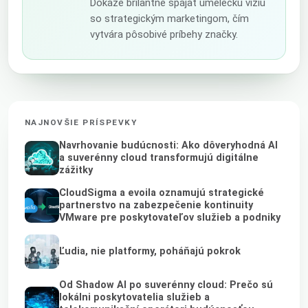
Dokáže brilantne spájať umeleckú víziu
so strategickým marketingom, čím
vytvára pôsobivé príbehy značky.
NAJNOVŠIE PRÍSPEVKY
Navrhovanie budúcnosti: Ako dôveryhodná AI
a suverénny cloud transformujú digitálne
zážitky
CloudSigma a evoila oznamujú strategické
partnerstvo na zabezpečenie kontinuity
VMware pre poskytovateľov služieb a podniky
Ľudia, nie platformy, poháňajú pokrok
Od Shadow AI po suverénny cloud: Prečo sú
lokálni poskytovatelia služieb a