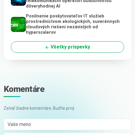
telekomunikační operátori budúcnosťou
dôveryhodnej AI
Posilnenie poskytovateľov IT služieb
prostredníctvom ekologických, suverénnych
cloudových riešení nezávislých od
hyperscalerov
Všetky príspevky
Komentáre
Zatiaľ žiadne komentáre. Buďte prvý.
Vaše meno