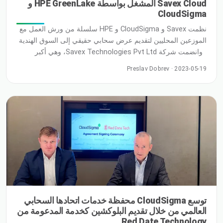
Savex Cloud المشغل بواسطة HPE GreenLake و
CloudSigma
نظمت Savex و CloudSigma و HPE سلسلة من ورش العمل مع
الموزعين المحليين لتقديم عرض سحابي حقيقي إلى السوق الهندية
وانضمت شركة Savex Technologies Pvt Ltd، وهي أكبر
شركة توزيع خاصة لتكنولوجيا المعلومات في الهند، إلى الشبكة
Preslav Dobrev · 2023-05-19
العالمية HPE / Cloudsigma للسحابات السيادية الاتحادية داخل
الدولة لتقديم حل بسيط، دون الارتباط بمورد معين، مع أداء فائق،
ومرونة عالية، وغير معدل ومتوافق
توسع CloudSigma محفظة خدمات اتحادها السحابي
العالمي من خلال تقديم البلوكشين كخدمة المدعومة من
Red Date Technology