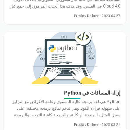
Cloud 4.0 في الفلبين. وقد هدف هذا الحدث المرموق إلى جمع كبار
التنفيذيين والقادة في مجال التكنولوجيا من مختلف القطاعات
Preslav Dobrev · 2023-04-27
الإقليمية لقضاء يوم من التواصل المثمر وتبادل المعرفة. ومع
الحضور المتنامي لـ CloudSigma في سوق آسيا والمحيط الهادئ،
يمثل حدث CTO
إزالة المسافات في Python
Python هي لغة برمجة عالية المستوى وعامة الأغراض مع التركيز
على سهولة قراءة الكود. وهي تدعم نماذج برمجة مختلفة، على
سبيل المثال، البرمجة الهيكلية، والبرمجة كائنية التوجه، والبرمجة
الوظيفية. غالباً ما تُوصف Python بأنها "مرفقة بالبطاريات"، بفضل
Preslav Dobrev · 2023-03-24
مكتبتها القياسية الشاملة. في هذا الدليل، سوف نتعلم طرقاً مختلفة