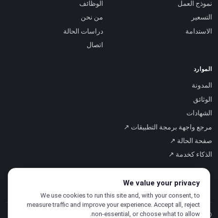
نموذج العمل
الوظائف
التسعير
من نحن
الاستدامة
دراسات الحالة
اتصال
الموارد
المدونة
الوثائق
الشهادات
مرجع واجهة برمجة التطبيقات ↗
صفحة الحالة ↗
الذكاء كخدمة ↗
We value your privacy
We use cookies to run this site and, with your consent, to
measure traffic and improve your experience. Accept all, reject
non-essential, or choose what to allow.
© 2026 CloudSigma Holding AG.
جميع الحقوق محفوظة
.