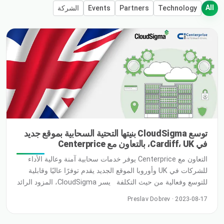
All
Technology
Partners
Events
الشركة
توسع CloudSigma بنيتها التحتية السحابية بموقع جديد
في Cardiff، UK، بالتعاون مع Centerprice
التعاون مع Centerprice يوفر خدمات سحابية آمنة وعالية الأداء
للشركات في UK وأوروبا الموقع الجديد يقدم توفرًا عاليًا وقابلية
للتوسع وفعالية من حيث التكلفة يسر CloudSigma، المزود الرائد
للحلول السحابية المرنة وعالية الأداء، أن تعلن عن افتتاح موقعها
Preslav Dobrev · 2023-08-17
السحابي الجديد في Cardiff، United Kingdom. هذا التوسع
الاستراتيجي يأتي بالتعا