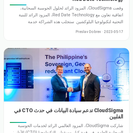
وقعت CloudSigma، المزود الرائد لحلول الحوسبة السحابية،
اتفاقية تعاون مع Red Date Technology، المزود الرائد للبنية
التحتية لتكنولوجيا البلوكشين. ستجلب هذه الشراكة خدمة
البلوكشين المدارة كخدمة إلى الشبكة الكاملة لمواقع CloudSigma
Preslav Dobrev · 2023-05-17
السحابية، والتي تشمل الولايات المتحدة، والمكسيك، والمملكة
المتحدة، وألمانيا، وسويسرا، والسويد، ومصر، والمملكة العربية
السعودية، والهند، والفلبين
CloudSigma تدعم سيادة البيانات في حدث CTO في
الفلبين
شاركت CloudSigma، المزود العالمي الرائد لخدمات الحوسبة
السحابية العامة، في قمة كبار مسؤولي التكنولوجيا (CTO) الأولى: