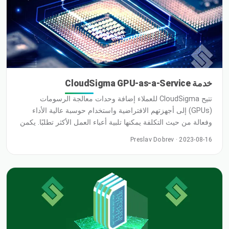
خدمة CloudSigma GPU-as-a-Service
تتيح CloudSigma للعملاء إضافة وحدات معالجة الرسومات
(GPUs) إلى أجهزتهم الافتراضية واستخدام حوسبة عالية الأداء
وفعالة من حيث التكلفة يمكنها تلبية أعباء العمل الأكثر تطلبًا. يكمن
جوهر عروض GPU من CloudSigma في وحدة معالجة الرسومات
Preslav Dobrev · 2023-08-16
NVIDIA A100 Tensor Core المحسنة لـ HPC والذكاء الاصطناعي
(AI) وتحليلات البيانات. يتفوق A100 على NVIDIA TESLA V100
ويحتوي على ميزات جديدة يمكن لتطبيقات الذكاء الاصطناعي (AI)
الاستفادة منها بالكامل … اقرأ المزيد