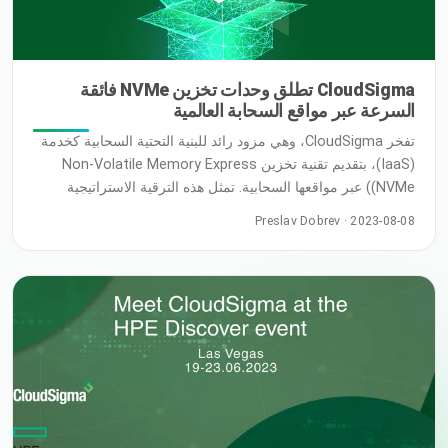
CloudSigma تطلق وحدات تخزين NVMe فائقة
السرعة عبر مواقع السحابة العالمية
تفخر CloudSigma، وهي مزود رائد للبنية التحتية السحابية كخدمة
(IaaS)، بتقديم تقنية تخزين Non-Volatile Memory Express
(NVMe) عبر مواقعها السحابية. تمثل هذه الترقية الاستراتيجية
علامة فارقة هامة في التزام CloudSigma بتقديم أداء عالي
Preslav Dobrev · 2023-08-08
المستوى وتجارب مستخدم لا مثيل لها لعملائها الكرام. يمكن للعملاء
النهائيين استخدام وحدة التخزين في Frankfurt a