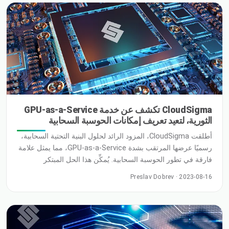
CloudSigma تكشف عن خدمة GPU-as-a-Service
الثورية، لتعيد تعريف إمكانات الحوسبة السحابية
أطلقت CloudSigma، المزود الرائد لحلول البنية التحتية السحابية،
رسميًا عرضها المرتقب بشدة GPU-as-a-Service، مما يمثل علامة
فارقة في تطور الحوسبة السحابية. يُمكِّن هذا الحل المبتكر
الشركات والباحثين من تسخير القوة الهائلة لوحدات معالجة
Preslav Dobrev · 2023-08-16
الرسومات (GPUs) للحصول على أداء وكفاءة وابتكار لا مثيل له.
ومع