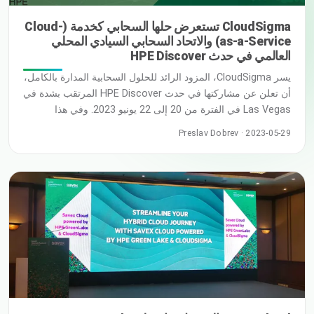
CloudSigma تستعرض حلها السحابي كخدمة (Cloud-
as-a-Service) والاتحاد السحابي السيادي المحلي
العالمي في حدث HPE Discover
يسر CloudSigma، المزود الرائد للحلول السحابية المدارة بالكامل،
أن تعلن عن مشاركتها في حدث HPE Discover المرتقب بشدة في
Las Vegas في الفترة من 20 إلى 22 يونيو 2023. وفي هذا
الحدث، ستعرض CloudSigma حلها الفريد للسحابة كخدمة
Preslav Dobrev · 2023-05-29
(cloud-as-a-service)، مستفيدة من شبكتها العالمية من السحب
السيادية المحلية الاتحادية. ويعد HPE Discover حدثاً تكنولوجياً
سنوياً الذي بـ