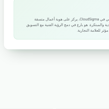
Preslav Dobrev هو مصمم إبداعي في CloudSigma، يركز على هوية أعمال متسقة
ة والمبتكرة. هو بارع في دمج الرؤية الفنية مع التسويق
ر للعلامة التجارية.