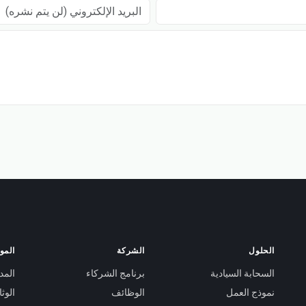
البريد الإلكتروني (لن يتم نشره)
الحلول
الشركة
الموا
السحابة السيادية
برنامج الشركاء
المد
نموذج العمل
الوظائف
الوث