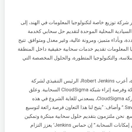
Savex Technologies Pvt Lt، أكبر شركة توزيع خاصة لتكنولوجيا المعلومات في الهند، إلى
 العالمية للسحب السيادية المحلية الموحدة لتقديم حل سحابي كخدمة
، وبأداء متميز، ومرونة عالية، وغير معدل ومتوافق. تتيح
يا المعلومات تقديم خدمات سحابية حقيقية داخل المنطقة
سلاسة، والتكنولوجيا المتطورة، والحلول المخصصة التي
بالإضافة إلى اتفاقية السحابة كخدمة الجديدة، أعرب Robert Jenkins، الرئيس التنفيذي لشركة
CloudSigma، عن حماسه بشأن هذه الشراكة وفرصة إثراء شبكة CloudSigma السحابية. وعلق
Jenkins قائلاً: “بصفتي الرئيس التنفيذي لشركة CloudSigma، يسعدني للغاية الشروع في هذه
الشراكة الاستراتيجية مع Savex Technologies.” وأضاف: “يتيح لنا هذا التعاون فرصة رائعة لتوسيع
ع. نحن ملتزمون بتقديم حلول سحابية مبتكرة وتمكين
الشركات في الهند من الاستفادة الكاملة من إمكانات السحابة.” إن حماس Jenkins’ يعزز التزام