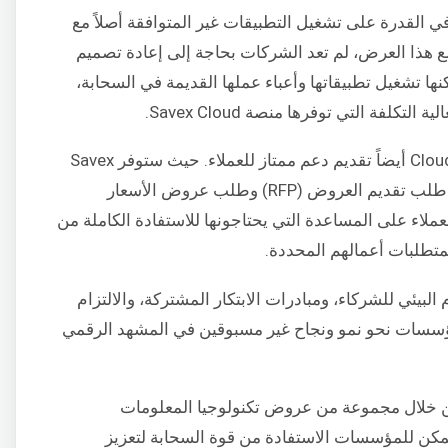
مثل إحدى المزايا البارزة لـ Savex Cloud في القدرة على تشغيل التطبيقات غير المتوافقة أصلاً مع
مع هذا العرض، لم تعد الشركات بحاجة إلى إعادة تصميم
نها تشغيل تطبيقاتها وأعباء عملها القديمة في السحابة،
كلفة التي توفرها منصة Savex Cloud.
تضمن الشراكة بين Savex و HPE و CloudSigma أيضاً تقديم دعم ممتاز للعملاء. حيث ستوفر Savex
دعماً مخصصاً لمساعدة العملاء في عمليات طلب تقديم العروض (RFP) وطلب عروض الأسعار
عملاء على المساعدة التي يحتاجونها للاستفادة الكاملة من
iPor الخاصة بـ HPE’s، والنظام البيئي للشركاء، ومبادرات الابتكار المشتركة، والالتزام
المؤسسات نحو نمو ونجاح غير مسبوقين في المشهد الرقمي
اري لـ Savex Cloud هائل. فمن خلال مجموعة من عروض تكنولوجيا المعلومات
مكن للمؤسسات الاستفادة من قوة السحابة لتعزيز