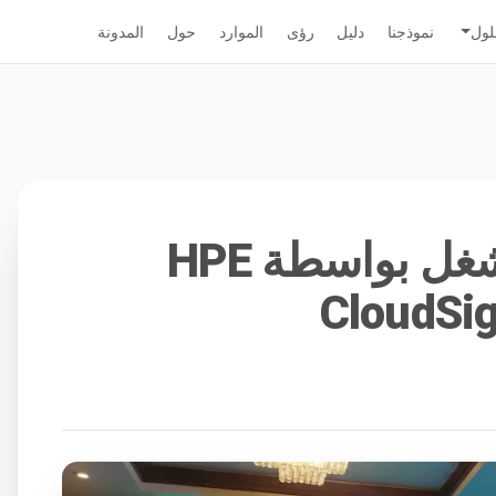
لول
نموذجنا
دليل
رؤى
الموارد
حول
المدونة
Savex Cloud المشغل بواسطة HPE