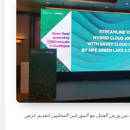
 و CloudSigma و HPE سلسلة من ورش العمل مع الموزعين المحليين لتقديم عرض