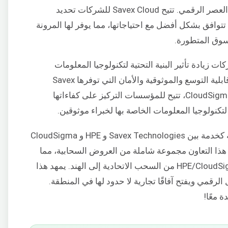
عملياتها والحفاظ على قدرتها التنافسية في العصر الرقمي. تتيح Savex Cloud للشركات تحديد
وافق بشكل أفضل مع احتياجاتها، مما يوفر لها المرونة
لسوق المتطورة.
 زيادة تأثير البنية التحتية لتكنولوجيا المعلومات
الخاصة بها على عملياتها إلى أقصى حد. إن قابلية التوسع والموثوقية والأمان التي توفرها Savex
Cloud، والمدعومة من HPE GreenLake و CloudSigma، تتيح للمؤسسات التركيز على كفاءاتها
 لتكنولوجيا المعلومات الخاصة بها لخبراء موثوقين.
يمثل توقيع الاتفاقية الجديدة لتقديم السحابة كخدمة بين Savex Technologies و HPE و CloudSigma
 هذا التعاون مجموعة شاملة من العروض السحابية، مما
يوفر موارد مخصصة بدقة ويوسع شبكة HPE/CloudSigma من السحب الاتحادية إلى الهند. يمهد هذا
لرقمي ويفتح آفاقًا تجارية لا حدود لها في المنطقة.
ة معًا!