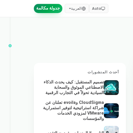
جدولة مكالمة
Auto
العربية
أحدث المنشورات
تصميم المستقبل: كيف يحدث الذكاء
الاصطناعي الموثوق والسحابة
السيادية تحولاً في التجارب الرقمية
CloudSigma وevoila تعلنان عن
شراكة استراتيجية لتوفير استمرارية
VMware لمزودي الخدمات
والمؤسسات