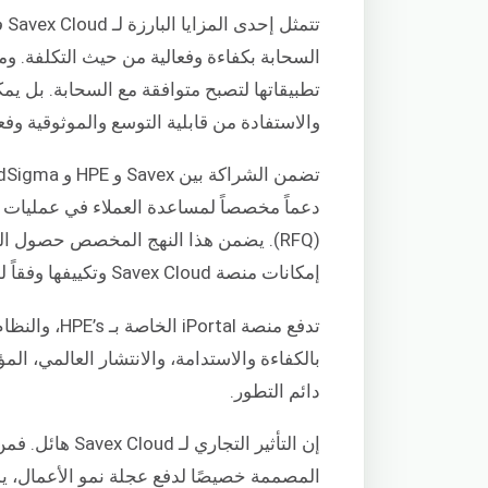
تت
السحابة بكفاءة وفعالية من حيث التكلفة. و
تطبيقاتها لتصبح متوافقة مع السحابة. بل يمك
والاستفادة من قابلية التوسع والموثوقية وفعالية الت
(RFQ). يضمن هذا النهج المخصص حصول ال
إمكانات منصة Savex Cloud وتكييفها وفقاً لمتطلبات أعمالهم المحددة.
تدفع منصة tal
بالكفاءة والاستدامة، والانتشار العالمي، 
دائم التطور.
إن التأثير التج
المصممة خصيصًا لدفع عجلة نمو الأعمال، ي