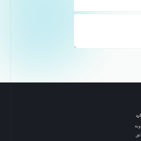
رد
ونة
ائق