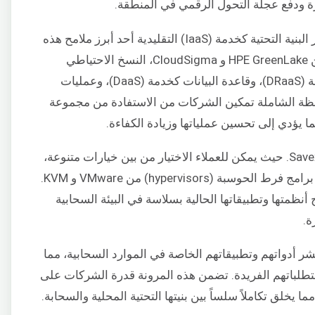
تعد القدرة على تقديم حلول مخصصة تتجاوز البنية التحتية كخدمة (IaaS) التقليدية أحد أبرز ملامح هذه
الشراكة. وتضم Savex Cloud، المدعومة من HPE GreenLake و CloudSigma، النسخ الاحتياطي
كخدمة (BaaS)، والتعافي من الكوارث كخدمة (DRaaS)، وقاعدة البيانات كخدمة (DaaS)، وعمليات
 تضمن هذه المحفظة الشاملة تمكين الشركات من الاستفادة من مجموعة
 يؤدي إلى تحسين عملياتها وزيادة الكفاءة.
لا تشكل أنظمة التشغيل عائقاً أمام Savex Cloud. حيث يمكن للعملاء الاختيار من بين خيارات متنوعة،
بما في ذلك Unix و Windows، بالإضافة إلى برامج فرط الحوسبة (hypervisors) من VMware و KVM.
ظمتها وتطبيقاتها الحالية بسلاسة في البيئة السحابية
ة.
، تتيح Savex Cloud للعملاء نشر أدواتهم وتطبيقاتهم الخاصة في الموارد السحابية، مما
تطلباتهم الفريدة. تضمن هذه المرونة قدرة الشركات على
ا يخلق تكاملاً سلساً بين بنيتها التحتية المحلية والسحابة.